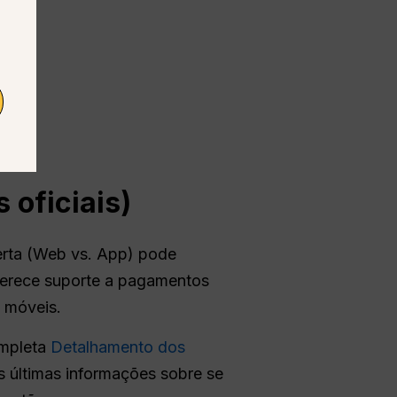
 oficiais)
erta (Web vs. App) pode
ferece suporte a pagamentos
s móveis.
ompleta
Detalhamento dos
as últimas informações sobre se