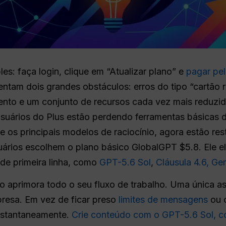
es: faça login, clique em “Atualizar plano” e
pagar pel
rentam dois grandes obstáculos: erros do tipo “cartão
mento e um conjunto de recursos cada vez mais reduz
suários do Plus estão perdendo ferramentas básicas 
 os principais modelos de raciocínio, agora estão res
uários escolhem o plano básico GlobalGPT $5.8. Ele e
de primeira linha, como
GPT-5.6 Sol
,
Cláusula 4.6,
Gem
o aprimora todo o seu fluxo de trabalho. Uma única as
resa. Em vez de ficar preso
limites de mensagens
ou c
nstantaneamente.
Crie conteúdo com o GPT-5.6 Sol,
c