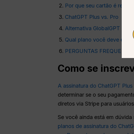
Por que seu cartão é recus
ChatGPT Plus vs. Pro
Alternativa GlobalGPT
Qual plano você deve escol
PERGUNTAS FREQUENTE
Como se inscrev
A assinatura do ChatGPT Plus é
determinar se o seu pagament
diretos via Stripe para usuári
Se você ainda está em dúvida 
planos de assinatura do Chat