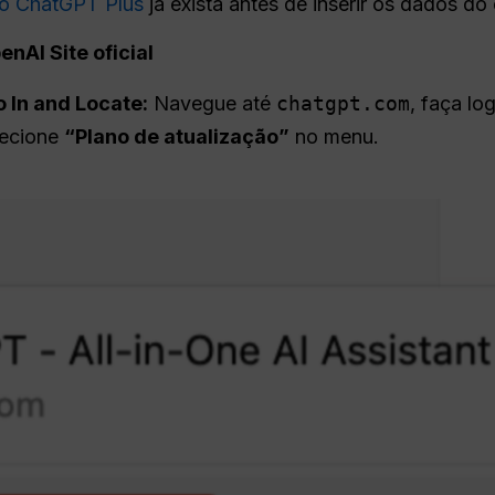
do ChatGPT Plus
já exista antes de inserir os dados do 
enAI
Site oficial
 In and Locate:
Navegue até
chatgpt.com
, faça lo
elecione
“Plano de atualização”
no menu.