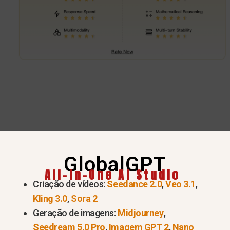
GlobalGPT
All-In-One AI Studio
Experimente agora a série GPT 5.6
Criação de vídeos:
Seedance 2.0
,
Veo 3.1
,
Kling 3.0
,
Sora 2
Geração de imagens:
Midjourney
,
GPT Plus
Seedream 5.0 Pro
,
Imagem GPT 2
,
Nano