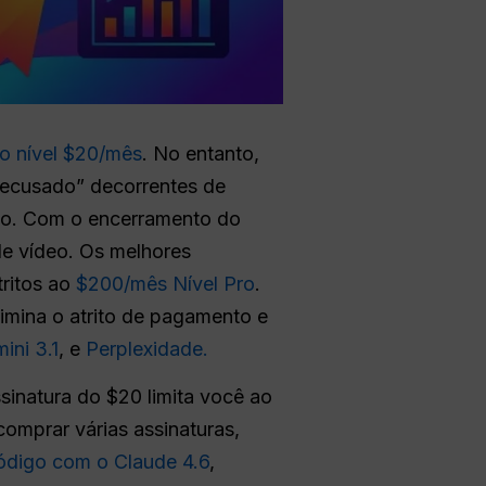
o nível $20/mês
. No entanto,
 recusado” decorrentes de
ido. Com o encerramento do
de vídeo. Os melhores
tritos ao
$200/mês Nível Pro
.
limina o atrito de pagamento e
ini 3.1
, e
Perplexidade.
sinatura do $20 limita você ao
omprar várias assinaturas,
ódigo com o Claude 4.6
,