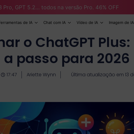
3 Pro, GPT 5.2... todos na versão Pro. 46% OFF
Ferramentas de IA
Chat com IA
Vídeo de IA
Imagem de IA
ar o ChatGPT Plus:
a passo para 2026
17:47
Ariette Wynn
Última atualização em 13 d