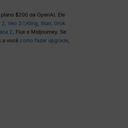
o plano $200 da OpenAI. Ele
 2,
Veo 3.1,
Kling,
Wan,
Grok
ana 2
, Flux e Midjourney. Se
os a você
como fazer upgrade
,