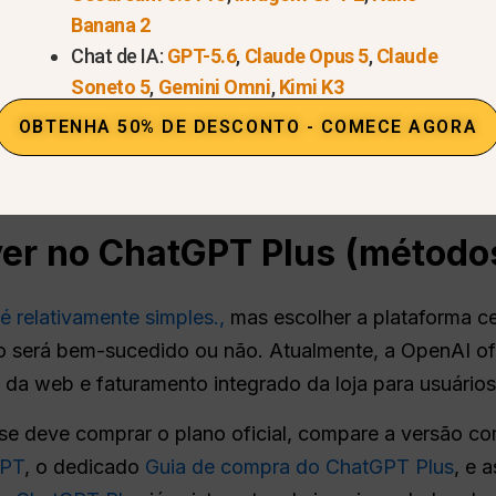
ado
Banana 2
Chat de IA:
GPT-5.6
,
Claude Opus 5
,
Claude
Soneto 5
,
Gemini Omni
,
Kimi K3
OBTENHA 50% DE DESCONTO - COMECE AGORA
her?
S
er no ChatGPT Plus (métodos
 relativamente simples.,
mas escolher a plataforma c
o será bem-sucedido ou não. Atualmente, a OpenAI o
os da web e faturamento integrado da loja para usuário
se deve comprar o plano oficial, compare a versão c
GPT
, o dedicado
Guia de compra do ChatGPT Plus
, e 