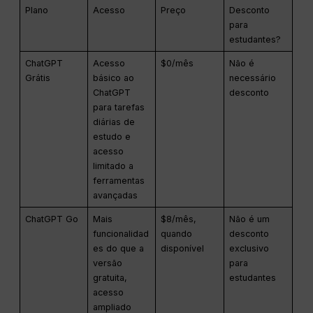
Plano
Acesso
Preço
Desconto
para
estudantes?
ChatGPT
Acesso
$0/mês
Não é
Grátis
básico ao
necessário
ChatGPT
desconto
para tarefas
diárias de
estudo e
acesso
limitado a
ferramentas
avançadas
ChatGPT Go
Mais
$8/mês,
Não é um
funcionalidad
quando
desconto
es do que a
disponível
exclusivo
versão
para
gratuita,
estudantes
acesso
ampliado