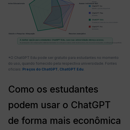
$0/mês
2
pus / Controles Educacionais
Acesso individual fácil
ChatGPT Go
1
$8/mês, quando disponível
ChatGPT Plus
$20/mês
ChatGPT Edu
Gratuito por meio da sua universidade*
ChatGPT Pro
$200/mês
Estudo e Pesquisa: Adequação
Recursos avançados
A melhor opção para estudantes: ChatGPT Edu, caso sua universidade ofereça acesso.
As pontuações são comparações editoriais baseadas no custo para o aluno, na forma de acesso, nos recursos avançados, na adequação ao perfil do aluno e nos 
*O ChatGPT Edu pode ser gratuito para estudantes no momento
do uso, quando fornecido pela respectiva universidade. Fontes
oficiais:
Preços do ChatGPT
,
ChatGPT Edu
.
Como os estudantes
podem usar o ChatGPT
de forma mais econômica