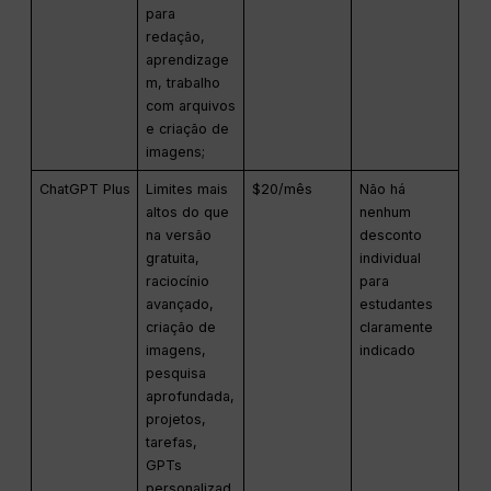
para
redação,
aprendizage
m, trabalho
com arquivos
e criação de
imagens;
ChatGPT Plus
Limites mais
$20/mês
Não há
altos do que
nenhum
na versão
desconto
gratuita,
individual
raciocínio
para
avançado,
estudantes
criação de
claramente
imagens,
indicado
pesquisa
aprofundada,
projetos,
tarefas,
GPTs
personalizad