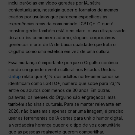
inclui paródias em vídeo geradas por IA, sátira
contextualizada, nostalgia queer e formatos de memes
criados por usuários que parecem específicos às
experiências reais da comunidade LGBTQ+. O que é
constrangedor também está bem claro: o uso ultrapassado
do arco-íris como mero adorno, slogans corporativos
genéricos e arte de IA de baixa qualidade que trata o
Orgulho como uma estética em vez de uma cultura.
Essa mudança é importante porque o Orgulho continua
sendo um grande evento cultural nos Estados Unidos:
Gallup
relata que 9,1% dos adultos norte-americanos se
identificam como LGBTQ+, número que sobe para 23,1%
entre os adultos com menos de 30 anos. Em outras
palavras, os memes do Orgulho são engraçados, mas
também são sinais culturais. Para se manter relevante em
2026, não basta mais apenas criar uma imagem; é preciso
usar as ferramentas de IA certas para unir o humor digital,
a verdadeira herança queer e o tipo de voz comunitária
que as pessoas realmente querem compartilhar.