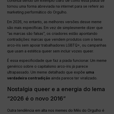
continua sendo um exemplo claro de como essa piada se
tornou uma forma abreviada na internet para se referir ao
marketing performático do Orgulho.
Em 2026, no entanto, as melhores versões desse meme
são mais específicas. Em vez de simplesmente dizer que
“as marcas são falsas”, os criadores estão apontando
contradições: marcas que vendem produtos com o tema
arco-íris sem apoiar trabalhadores LGBTQ+, ou campanhas
que usam a estética queer sem incluir vozes queer.
É essa especificidade que faz a piada funcionar. Um meme
genérico sobre o capitalismo arco-íris já parece
ultrapassado. Um meme detalhado que expõe
uma
verdadeira contradição
ainda parece ter viralizado.
Nostalgia queer e a energia do lema
“2026 é o novo 2016”
Outra tendência em alta nos memes do Mês do Orgulho é