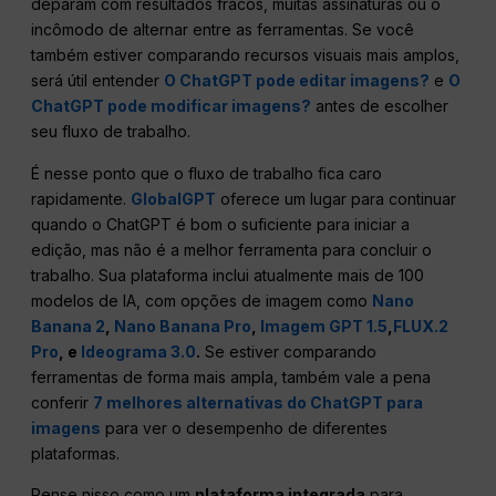
deparam com resultados fracos, muitas assinaturas ou o
incômodo de alternar entre as ferramentas. Se você
também estiver comparando recursos visuais mais amplos,
será útil entender
O ChatGPT pode editar imagens?
e
O
ChatGPT pode modificar imagens?
antes de escolher
seu fluxo de trabalho.
É nesse ponto que o fluxo de trabalho fica caro
rapidamente.
GlobalGPT
oferece um lugar para continuar
quando o ChatGPT é bom o suficiente para iniciar a
edição, mas não é a melhor ferramenta para concluir o
trabalho. Sua plataforma inclui atualmente mais de 100
modelos de IA, com opções de imagem como
Nano
Banana 2
,
Nano Banana Pro
,
Imagem GPT 1.5
,
FLUX.2
Pro
, e
Ideograma 3.0
.
Se estiver comparando
ferramentas de forma mais ampla, também vale a pena
conferir
7 melhores alternativas do ChatGPT para
imagens
para ver o desempenho de diferentes
plataformas.
Pense nisso como um
plataforma integrada
para