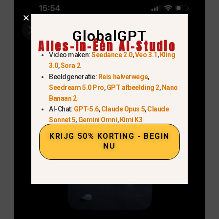
GlobalGPT
Alles-In-Één AI-Studio
Video maken:
Seedance 2.0
,
Veo 3.1
,
Kling
3.0
,
Sora 2
Beeldgeneratie:
Reis halverwege
,
Seedream 5.0 Pro
,
GPT afbeelding 2
,
Nano
Banaan 2
AI-Chat:
GPT-5.6
,
Claude Opus 5
,
Claude
Sonnet 5
,
Gemini Omni
,
Kimi K3
KRIJG 50% KORTING - BEGIN
NU