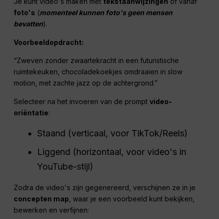
Je kunt video's maken met
tekstaanwijzingen
of vanaf
foto's
(
momenteel kunnen foto's geen mensen
bevatten
).
Voorbeeldopdracht:
“Zweven zonder zwaartekracht in een futuristische
ruimtekeuken, chocoladekoekjes omdraaien in slow
motion, met zachte jazz op de achtergrond.”
Selecteer na het invoeren van de prompt
video-
oriëntatie
:
Staand (verticaal, voor TikTok/Reels)
Liggend (horizontaal, voor video's in
YouTube-stijl)
Zodra de video's zijn gegenereerd, verschijnen ze in je
concepten map
, waar je een voorbeeld kunt bekijken,
bewerken en verfijnen: