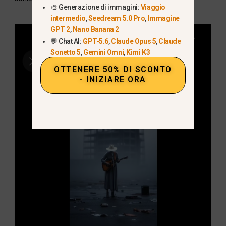
🎨 Generazione di immagini:
Viaggio
intermedio
,
Seedream 5.0 Pro
,
Immagine
GPT 2
,
Nano Banana 2
💬 Chat AI:
GPT-5.6
,
Claude Opus 5
,
Claude
Sonetto 5
,
Gemini Omni
,
Kimi K3
OTTENERE 50% DI SCONTO
- INIZIARE ORA