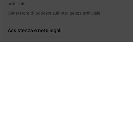
artificiale
Generatore di podcast sull'intelligenza artificiale
Assistenza e note legali
Prezzi
Centro assistenza
Contatto
Informativa sulla privacy
Termini di servizio
GlobalGPT