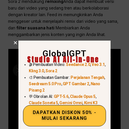
Sora 2 mendukung
remixing
Anda dapat membuat versi
baru dari video yang sedang tren atau berkolaborasi
dengan kreator lain. Feed ini memungkinkan Anda
menggeser untuk menjelajahi remix dari video yang sama,
dan
filter suasana hati
Membiarkan Anda
menggambarkan jenis konten yang ingin Anda lihat.
GlobalGPT
Studio AI All-In-One
🎬 Pembuatan Video:
Seedance 2.0
,
Veo 3.1
,
Kling 3.0
,
Sora 2
🎨 Pembuatan Gambar:
Perjalanan Tengah
,
Seedream 5.0 Pro
,
GPT Gambar 2
,
Nano
Pisang 2
💬 Obrolan AI:
GPT-5.6
,
Claude Opus 5
,
Claude Soneta 5
,
Gemini Omni
,
Kimi K3
DAPATKAN DISKON 50% -
MULAI SEKARANG