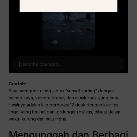
Contoh:
Saya mengedit ulang video “sunset surfing” dengan
cameo saya, kamera drone, dan musik rock yang ceria.
Hasilnya adalah klip berdurasi 12 detik dengan kualitas
tinggi yang terlihat dan terdengar realistis, dibuat dalam
waktu kurang dari satu menit.
Mengunggah dan Berbagi