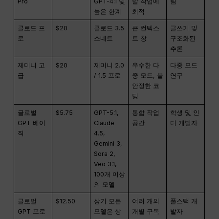
Pro
GPT-4.1 및
발 작업에
팀
높은 한계
최적
클로드 프
$20
클로드 3.5
큰 컨텍스
글쓰기 및
로
소네트
트 창
구조화된
추론
제미니 고
$20
제미니 2.0
우수한 다
다중 모드
급
/ 1.5 프로
중 모드, 불
연구
안정한 코
딩
글로벌
$5.75
GPT-5.1,
통합 작업
학생 및 인
GPT 베이
Claude
공간
디 개발자
직
4.5,
Gemini 3,
Sora 2,
Veo 3.1,
100개 이상
의 모델
글로벌
$12.50
상기 모든
여러 개의
풀스택 개
GPT 프로
모델은 상
개별 구독
발자