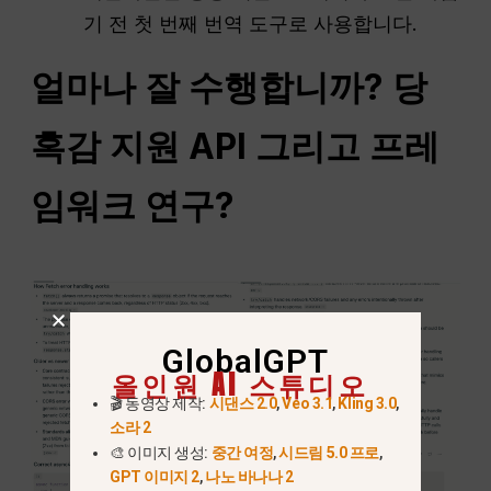
기 전 첫 번째 번역 도구로 사용합니다.
얼마나 잘 수행합니까?
당
혹감
지원
API
그리고 프레
임워크 연구?
GlobalGPT
올인원 AI 스튜디오
🎬 동영상 제작:
시댄스 2.0
,
Veo 3.1
,
Kling 3.0
,
소라 2
🎨 이미지 생성:
중간 여정
,
시드림 5.0 프로
,
GPT 이미지 2
,
나노 바나나 2