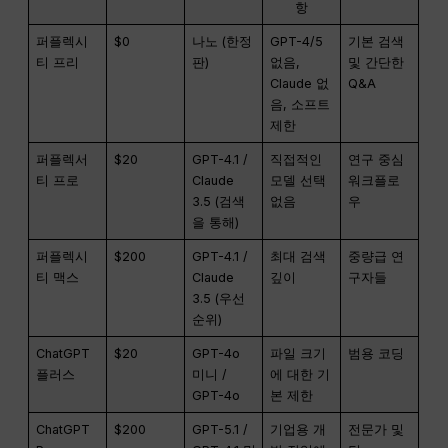
항
퍼플렉시
$0
나노 (한정
GPT-4/5
기본 검색
티 프리
판)
없음,
및 간단한
Claude 없
Q&A
음, 소프트
제한
퍼플렉서
$20
GPT-4.1 /
직접적인
연구 중심
티 프로
Claude
모델 선택
워크플로
3.5 (검색
없음
우
을 통해)
퍼플렉시
$200
GPT-4.1 /
최대 검색
중량급 연
티 맥스
Claude
깊이
구자들
3.5 (우선
순위)
ChatGPT
$20
GPT-4o
파일 크기
범용 코딩
플러스
미니 /
에 대한 기
GPT-4o
본 제한
ChatGPT
$200
GPT-5.1 /
기업용 개
전문가 및