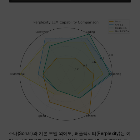
소나(Sonar)와 기본 모델 외에도, 퍼플렉시티(Perplexity)는 여