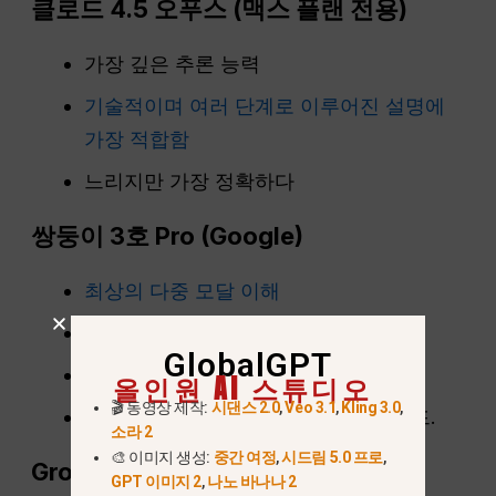
클로드 4.5 오푸스 (맥스 플랜 전용)
가장 깊은 추론 능력
기술적이며 여러 단계로 이루어진 설명에
가장 적합함
느리지만 가장 정확하다
쌍둥이 3호
Pro
(Google)
최상의 다중 모달 이해
강력한 이미지/영상 추론
GlobalGPT
코드 작성 및 분석에 탁월합니다
올인원 AI 스튜디오
🎬 동영상 제작:
시댄스 2.0
,
Veo 3.1
,
Kling 3.0
,
종종 우리의
쌍둥이자리 대 당황
가이드.
소라 2
🎨 이미지 생성:
중간 여정
,
시드림 5.0 프로
,
Grok 4.1 (
xAI
)
GPT 이미지 2
,
나노 바나나 2