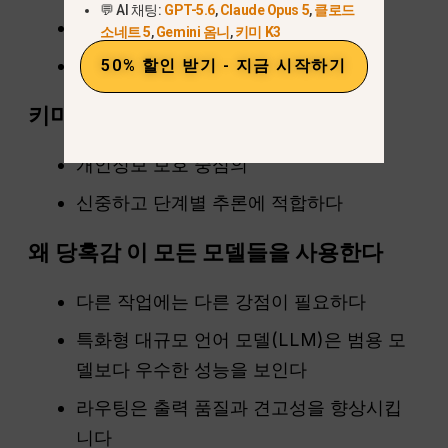
💬 AI 채팅:
GPT-5.6
,
Claude Opus 5
,
클로드
실시간, 트렌드에 민감한 쿼리에 최적
소네트 5
,
Gemini 옴니
,
키미 K3
뛰어난 대화 흐름
50% 할인 받기 - 지금 시작하기
키미 K2 (문샷)
개인정보 보호 중심의
신중하고 단계별 추론에 적합하다
왜
당혹감
이 모든 모델들을 사용한다
다른 작업에는 다른 강점이 필요하다
특화형 대규모 언어 모델(LLM)은 범용 모
델보다 우수한 성능을 보인다
라우팅은 출력 품질과 견고성을 향상시킵
니다