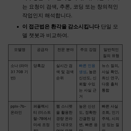
는 요청이 검색, 추론, 코딩 또는 창의적인
작업인지 해석합니다.
이 접근법은 환각을 감소시킵니다
단일 모
델 챗봇과 비교하여.
모델명
공급자
전문 분야
주요 강점
일반적인
질의 유형
소나 (라마
당혹감
실시간 검
빠른 인용
뉴스 질의,
3.1 70B 기
색 및 검색
생성
, 높은
사실 확인,
반)
순위
신선도, 신
최신 연구,
뢰할 수있
다중 출처
는 사실 근
통합
거
pplx-7b-
퍼플렉시
웹 스니펫
높은 신선
빠른 사실
온라인
티 (미스트
을 활용한
도, 정확한
조회, 인기
랄-7B에서
경량 온라
간결한 답
주제, 시의
미세 조정
인 대규모
변, 빠른 응
성 있는 질
됨)
언어 모델
답
의