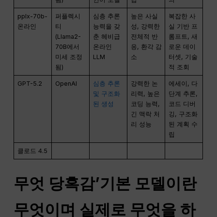
pplx-70b-
퍼플렉시
심층 추론
높은 사실
복잡한 사
온라인
티
능력을 갖
성, 강력한
실 기반 프
(Llama2-
춘 헤비급
전체적 반
롬프트, 새
70B에서
온라인
응, 환각 감
로운 데이
미세 조정
LLM
소
터셋, 기술
됨)
적 조회
GPT-5.2
OpenAI
심층 추론
강력한 논
에세이, 다
및 구조화
리력, 높은
단계 추론,
된 생성
코딩 능력,
코드 디버
긴 맥락 처
깅, 구조화
리 성능
된 계획 수
립
클로드 4.5
무엇
당혹감
’기본 모델이란
무엇이며 실제로 무엇을 하