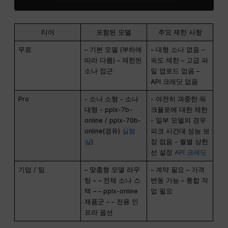
티어
포함된 모델
주요 제한 사항
무료
– 기본 모델 (부하에
– 대형 소나 없음 –
따라 다름) – 제한된
속도 제한 – 고급 파
소나 접근
일 업로드 없음 –
API 크레딧 없음
Pro
- 소나 소형 - 소나
- 여전히 과중한 워
대형 - pplx-7b-
크플로에 대한 제한
online / pplx-70b-
- 일부 모델의 경우
online(경유)
실험
피크 시간대 성능 보
실
)
장 없음 - 월별 상한
선 설정
API 크레딧
기업 / 팀
– 맞춤형 모델 라우
– 계약 필요 – 가격
팅 – – 전체 소나 스
변동 가능 – 통합 작
택 – – pplx-online
업 필요
제품군 – – 전용 인
프라 옵션