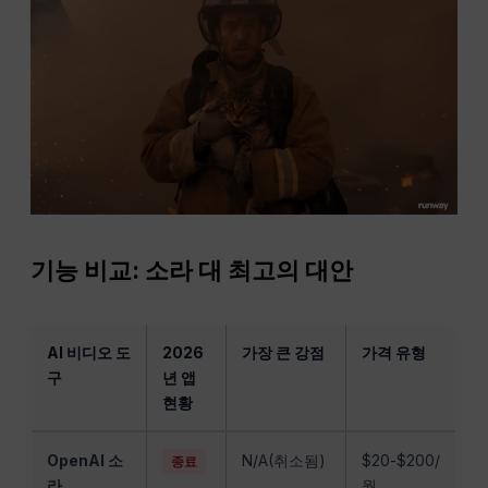
기능 비교: 소라 대 최고의 대안
AI 비디오 도
2026
가장 큰 강점
가격 유형
구
년 앱
현황
OpenAI 소
N/A(취소됨)
$20-$200/
종료
라
월