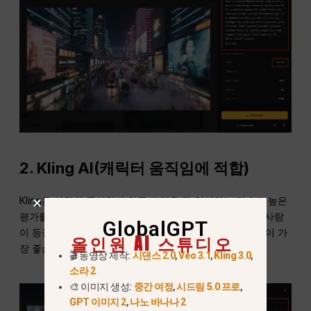
2. Kling AI(캐릭터 움직임에 적합)
Kling은 사람의 물리학과 얼굴 표정을 잘 처리하는 것으로 높은
평가를 받고 있습니다. 걷거나 말하거나 감정을 표현하는 사람
GlobalGPT
이 등장하는 동영상을 제작하는 경우 Kling을 사용하는 것이 가
올인원 AI 스튜디오
장 좋습니다.
🎬 동영상 제작:
시댄스 2.0
,
Veo 3.1
,
Kling 3.0
,
소라 2
🎨 이미지 생성:
중간 여정
,
시드림 5.0 프로
,
GPT 이미지 2
,
나노 바나나 2