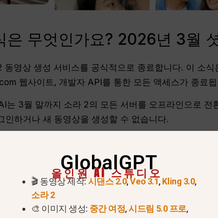
식은 무엇인가요? 2026년 3월
ora 2 동영상 생성 서비스를 공식적으로 종료합니다. 이 소
a.com 웹사이트, 개발자 API를 통한 모든 액세스가 종료됩
nAI는 3월 말까지 소라 2의 모든 서버를 오프라인으로 
그인하거나 새 동영상을 생성할 수 없습니다.
 같은 주요 기술 사이트
테크크런치
사용자들은 이 모델
다고 보고했습니다. 이 “언캐니 밸리” 효과로 인해 일일
GlobalGPT
올인원 AI 스튜디오
🎬 동영상 제작:
시댄스 2.0
,
Veo 3.1
,
Kling 3.0
,
말에 가장 많이 다운로드된 공식 소라 iOS 앱은 신규 구독을
소라 2
다.
🎨 이미지 생성:
중간 여정
,
시드림 5.0 프로
,