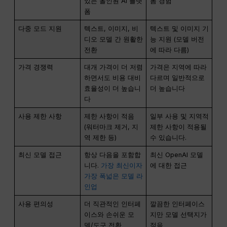
있는 올인원 AI 플랫
폼 경험
폼
다중 모드 지원
텍스트, 이미지, 비
텍스트 및 이미지 기
디오 모델 간 원활한
능 지원 (모델 버전
전환
에 따라 다름)
가격 경쟁력
대개 가격이 더 저렴
가격은 지역에 따라
하면서도 비용 대비
다르며 일반적으로
효율성이 더 높습니
더 높습니다
다
사용 제한 사항
제한 사항이 적음
일부 사용 및 지역적
(워터마크 제거, 지
제한 사항이 적용될
역 제한 등)
수 있습니다.
최신 모델 접근
항상 다음을 포함합
최신 OpenAI 모델
니다.
가장 최신이자
에 대한 접근
가장 폭넓은 모델 라
인업
사용 편의성
더 직관적인 인터페
깔끔한 인터페이스
이스와 손쉬운 모
지만 모델 선택지가
델/도구 전환
적음