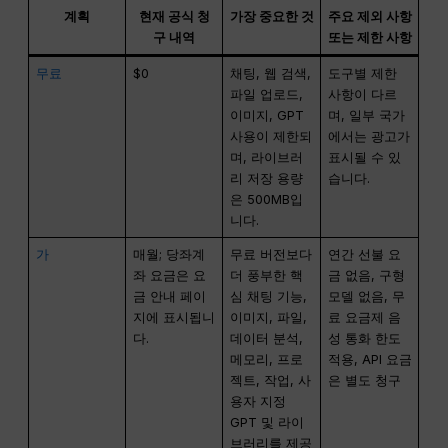
계획
현재 공식 청
가장 중요한 것
주요 제외 사항
구 내역
또는 제한 사항
무료
$0
채팅, 웹 검색,
도구별 제한
파일 업로드,
사항이 다르
이미지, GPT
며, 일부 국가
사용이 제한되
에서는 광고가
며, 라이브러
표시될 수 있
리 저장 용량
습니다.
은 500MB입
니다.
가
매월; 당좌계
무료 버전보다
연간 선불 요
좌 요금은 요
더 풍부한 핵
금 없음, 구형
금 안내 페이
심 채팅 기능,
모델 없음, 무
지에 표시됩니
이미지, 파일,
료 요금제 음
다.
데이터 분석,
성 통화 한도
메모리, 프로
적용, API 요금
젝트, 작업, 사
은 별도 청구
용자 지정
GPT 및 라이
브러리를 제공