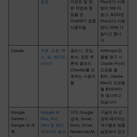
등급
이전트 및 장
Plus보다 사용
문 작업에 중
량이 5배 더
점을 둔
높고, $200은
ChatGPT 집중
Plus보다 사용
사용자들
량이 20배 더
높다고 합니
다.
Claude
무료, 프로, 맥
글쓰기, 코딩,
Anthropic은
스, 팀, 엔터프
분석, 장문 추
월별 청구 시
라이즈
론에 클로드
Claude Pro의
(Claude)를 선
요금을 월
호하는 사용자
$20, Claude
들
Max의 요금을
월 $100부터
로 명시하고
있습니다.
Google
Google AI
이미 Google
구글의 AI 요
Gemini /
Plus, Pro,
검색, Gmail,
금제 페이지는
Google AI 계
Ultra 및 엔터
Docs, Drive,
국가별로 맞춤
획
프라이즈 옵션
NotebookLM,
설정되어 있으