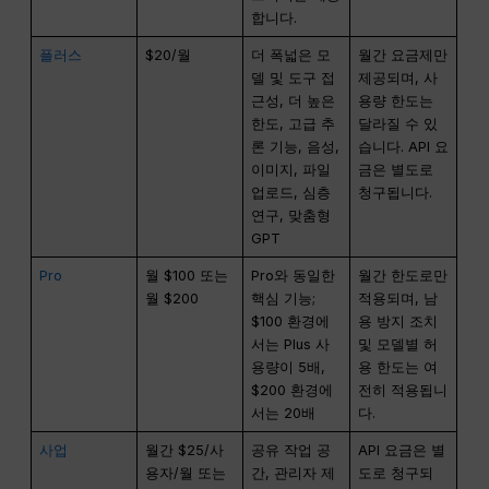
합니다.
플러스
$20/월
더 폭넓은 모
월간 요금제만
델 및 도구 접
제공되며, 사
근성, 더 높은
용량 한도는
한도, 고급 추
달라질 수 있
론 기능, 음성,
습니다. API 요
이미지, 파일
금은 별도로
업로드, 심층
청구됩니다.
연구, 맞춤형
GPT
Pro
월 $100 또는
Pro와 동일한
월간 한도로만
월 $200
핵심 기능;
적용되며, 남
$100 환경에
용 방지 조치
서는 Plus 사
및 모델별 허
용량이 5배,
용 한도는 여
$200 환경에
전히 적용됩니
서는 20배
다.
사업
월간 $25/사
공유 작업 공
API 요금은 별
용자/월 또는
간, 관리자 제
도로 청구되