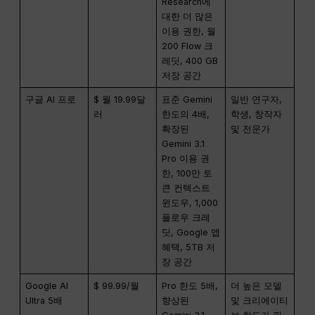
Research에
대한 더 많은
이용 권한, 월
200 Flow 크
레딧, 400 GB
저장 공간
구글 AI 프로
$ 월 19.99달
표준 Gemini
일반 연구자,
러
한도의 4배,
학생, 창작자
확장된
및 전문가
Gemini 3.1
Pro 이용 권
한, 100만 토
큰 컨텍스트
윈도우, 1,000
플로우 크레
딧, Google 앱
혜택, 5TB 저
장 공간
Google AI
$ 99.99/월
Pro 한도 5배,
더 높은 모델
Ultra 5배
향상된
및 크리에이티