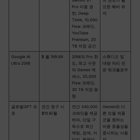
Gemini 3.1
브 한도가 필
Pro 이용 권
요한 헤비 유
한, Deep
저
Think, 10,000
Flow 크레딧,
YouTube
Premium, 20
TB 저장 공간
Google AI
$ 월 199.99
20배의 Pro 한
스튜디오 및
Ultra 20배
도, 최고 수준
대량 처리 전
의 Gemini 액
문 워크플로우
세스, 25,000
Flow 크레딧,
30 TB 저장 용
량
글로벌GPT 프
연간 청구 시
연간 240,000
Gemini와 다
로
$10.8/월
크레딧을 제공
른 모델 제품
하며, 단일 구
군을 원하는
독으로 최신
비용 효율성을
채팅, 검색, 이
중시하는 사용
미지, 동영상,
자