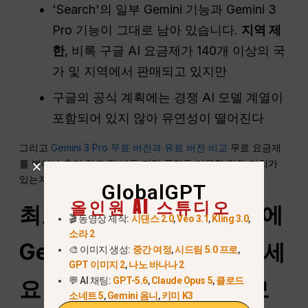
'Search'의 일부 Gemini 기능과 Gemini 3
Pro 기능이 그대로 남아 있습니다.
지역 제
한
, 비록 구글 AI 요금제가 140개 이상의 국
가 및 지역에서 판매되고 있지만
구글의 공식 계획에는 경쟁 AI 모델 계열이
포함되어 있지 않아 유연성이 떨어진다
그리고
Gemini 3 Pro 무료 버전과 유료 버전 비교
무료 요금제
를 벗어나 추가 한도 및 번들 저장 공간을 이용할 만한 가치가
있는지 결정할 때 유용합니다.
GlobalGPT
올인원 AI 스튜디오
최고의 특가: GlobalGPT에
🎬 동영상 제작:
시댄스 2.0
,
Veo 3.1
,
Kling 3.0
,
소라 2
Gemini 3.1 Pro를 사용하세
🎨 이미지 생성:
중간 여정
,
시드림 5.0 프로
,
GPT 이미지 2
,
나노 바나나 2
💬 AI 채팅:
GPT-5.6
,
Claude Opus 5
,
클로드
요 (더 저렴하고 다양한 모
소네트 5
,
Gemini 옴니
,
키미 K3