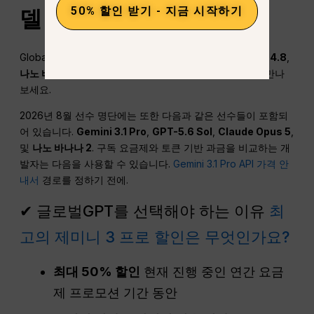
50% 할인 받기 - 지금 시작하기
델 지원)
GlobalGPT 통합
제미니 3 프로
,
GPT-5.5
,
클로드 오퍼스 4.8
,
나노
바나나 프로
, 그리고 더 많은 것들 — 한곳에서 모두 만나
보세요.
2026년 8월 선수 명단에는 또한 다음과 같은 선수들이 포함되
어 있습니다.
Gemini 3.1 Pro
,
GPT-5.6 Sol
,
Claude Opus 5
,
및
나노 바나나 2
. 구독 요금제와 토큰 기반 과금을 비교하는 개
발자는 다음을 사용할 수 있습니다.
Gemini 3.1 Pro API 가격 안
내서
경로를 정하기 전에.
✔ 글로벌GPT를 선택해야 하는 이유
최
고의 제미니 3 프로 할인은 무엇인가요?
최대 50% 할인
현재 진행 중인 연간 요금
제 프로모션 기간 동안