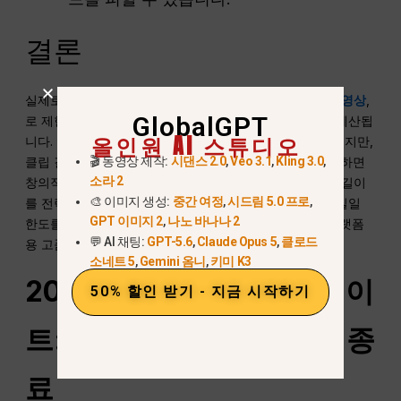
결론
실제로,
소라 2는 다음을 허용합니다.
하루 최대 15개의 동영상
,
GlobalGPT
로 제한되며, 15초 동영상은 이 제한에 두 개의 클립으로 계산됩
올인원 AI 스튜디오
니다. 앱의 메시지와 길이 변경으로 인해 혼란스러울 수 있지만,
🎬 동영상 제작:
시댄스 2.0
,
Veo 3.1
,
Kling 3.0
,
클립 길이, 일일 한도 및 검토 규칙 간의 상충 관계를 이해하면
소라 2
창의적인 결과물을 극대화하는 데 도움이 됩니다. 동영상 길이
🎨 이미지 생성:
중간 여정
,
시드림 5.0 프로
,
를 전략적으로 혼합하고 프롬프트를 계획하면 Sora 2의 일일
GPT 이미지 2
,
나노 바나나 2
한도를 최대한 활용하면서 TikTok, Instagram 및 기타 플랫폼
💬 AI 채팅:
GPT-5.6
,
Claude Opus 5
,
클로드
용 고품질 콘텐츠를 제작할 수 있습니다.
소네트 5
,
Gemini 옴니
,
키미 K3
2026년 3월 말 긴급 업데이
50% 할인 받기 - 지금 시작하기
트: OpenAI의 Sora 영구 종
료