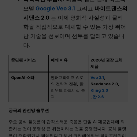
모델
Google Veo 3.1
그리고
바이트댄스의
시댄스 2.0
는 이제 영화적 사실성과 물리
학을 직접적으로 대체할 수 있는 가장 뛰어
난 기술을 선보이며 선두를 달리고 있습니
다.
중단된 서비스
폐쇄 이유
2026년 권장 교체
제품
OpenAI 소라
엔터프라이즈 AI로
Veo 3.1
,
의 전략적 전환, 할
Seedance 2.0,
리우드 파트너십 붕
Kling 3.0
괴
,
완 2.6
궁극의 안전망 솔루션
주요 공식 플랫폼의 갑작스러운 죽음은 단일 AI 제공업체에 의
존하는 것이 운영상 큰 위험이라는 것을 증명합니다. 공식 플랫
폼이 전환되거나 폐쇄된다고 해서 크리에이티브 파이프라인이