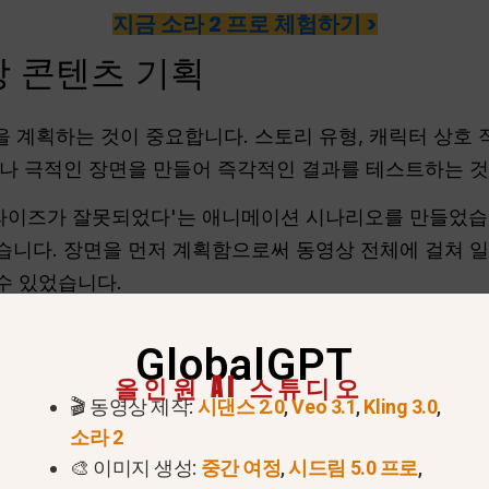
지금 소라 2 프로 체험하기 >
 콘텐츠 기획
을 계획하는 것이 중요합니다. 스토리 유형, 캐릭터 상호 
나 극적인 장면을 만들어 즉각적인 결과를 테스트하는 
프라이즈가 잘못되었다'는 애니메이션 시나리오를 만들었습
습니다. 장면을 먼저 계획함으로써 동영상 전체에 걸쳐 
수 있었습니다.
여 타임스탬프 형식의 스토리보드 아이디어 10개를 생성하
GlobalGPT
을 유지할 수 있습니다.
올인원 AI 스튜디오
🎬 동영상 제작:
시댄스 2.0
,
Veo 3.1
,
Kling 3.0
,
들기
소라 2
🎨 이미지 생성:
중간 여정
,
시드림 5.0 프로
,
심입니다. 소라 2에서는 AI 프롬프트를 사용하여 캐릭터