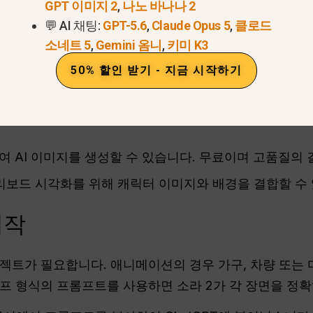
GPT 이미지 2
,
나노 바나나 2
 장면에 재사용하여 일관성을 유지하는 것이 좋습니다.
💬 AI 채팅:
GPT-5.6
,
Claude Opus 5
,
클로드
소네트 5
,
Gemini 옴니
,
키미 K3
 남성 캐릭터와 여성 캐릭터 두 개를 만들었습니다. 이
50% 할인 받기 - 지금 시작하기
이미지를 재사용했습니다. 이 과정을 통해 스타일이나 외
여 AI 이미지를 생성할 수 있습니다. 무료이며 고품질의
보드 시각화를 위해 캐릭터 이미지와 배경을 결합할 수 
제작
젝트가 필요합니다. 애니메이션의 경우 가구, 차량 또는 
프 형식의 프롬프트를 사용하면 소라 2가 각 장면을 정확