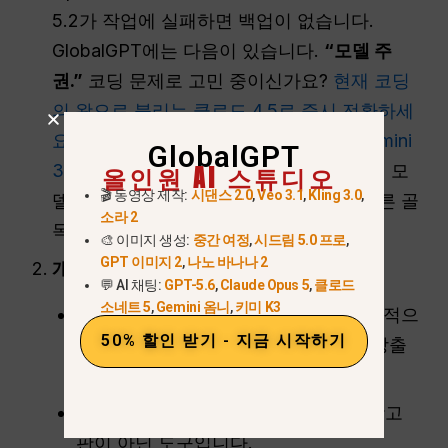
5.2가 작업에 실패하면 백업이 없습니다.
GlobalGPT에는 다음이 있습니다.
“모델 주
권.”
코딩 문제로 고민 중이신가요?
현재 코딩
의 왕으로 불리는 클로드 4.5로 즉시 전환하세
요.
창의적인 글쓰기가 필요하신가요?
Gemini
GlobalGPT
올인원 AI 스튜디오
3 Pro로 전환합니다.
100개 이상의 최상위 모
🎬 동영상 제작:
시댄스 2.0
,
Veo 3.1
,
Kling 3.0
,
델을 하나의 인터페이스로 통합하여 막다른 골
소라 2
목에 부딪히는 일이 없습니다.
🎨 이미지 생성:
중간 여정
,
시드림 5.0 프로
,
GPT 이미지 2
,
나노 바나나 2
개인 정보 보호 및 청결
💬 AI 채팅:
GPT-5.6
,
Claude Opus 5
,
클로드
소네트 5
,
Gemini 옴니
,
키미 K3
ChatGPT
가:
광고 테스트 계획을 명시적으
50% 할인 받기 - 지금 시작하기
로 명시합니다. 워크스페이스가 수익 창출
대상입니다.
GlobalGPT:
광고 없음. 작업 공간은 광고
판이 아닌 도구입니다.