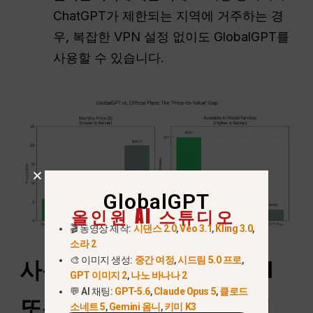
ChatGPT가 제한되는 지역에 거주하는 경
우, 복잡한 VPN 설정 없이도 GlobalGPT를
사용할 수 있습니다.
GlobalGPT
올인원 AI 스튜디오
🎬 동영상 제작:
시댄스 2.0
,
Veo 3.1
,
Kling 3.0
,
소라 2
🎨 이미지 생성:
중간 여정
,
시드림 5.0 프로
,
사용합니까?
OpenAI
API
GPT 이미지 2
,
나노 바나나 2
💬 AI 채팅:
GPT-5.6
,
Claude Opus 5
,
클로드
또는 플레이그라운드에서
소네트 5
,
Gemini 옴니
,
키미 K3