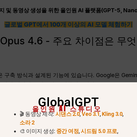
 및 동영상 생성을 위한 올인원 AI 플랫폼(GPT-5, Nano 
글로벌 GPT에서 100개 이상의 AI 모델 체험하기
ro와 Opus 4.6 - 주요 차이점은
은 구축 방식과 설계된 기능에 있습니다. Google은 Gemi
신중하고 깊이 생각하는 전문가로 만들었습니다.
일상적인 용어로 비교한 것입니다:
GlobalGPT
올인원 AI 스튜디오
mini 3.1 Pro는 구글 딥마인드에서 개발하여 구글 워
🎬 동영상 제작:
시댄스 2.0
,
Veo 3.1
,
Kling 3.0
,
 Claude Opus 4.6은 AI 안전과 기업 보안에 중점을 
소라 2
🎨 이미지 생성:
중간 여정
,
시드림 5.0 프로
,