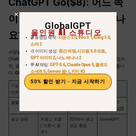
ChatGPT
Go($8): 어느 쪽
이 더 나은 가치를 제공하나
GlobalGPT
올인원 AI 스튜디오
요?
🎬 동영상 제작:
시댄스 2.0
,
Veo 3.1
,
Kling 3.0
,
소라 2
🎨 이미지 생성:
중간 여정
,
시드림 5.0 프로
,
사양을 나란히 분석해 보면 가치의 차이가 분명해집니다.
GPT 이미지 2
,
나노 바나나 2
ChatGPT Go의 “공식” 배지는 프리미엄 가격이 책정되어 있지
💬 AI 채팅:
GPT-5.6
,
Claude Opus 5
,
클로드
만, 광고가 지원되는 다음과 비교하면 열등한 경험을 제공합니
소네트 5
,
Gemini 옴니
,
키미 K3
다.
GlobalGPT 기본 계획
.
50% 할인 받기 - 지금 시작하기
기능 / 비교 포
ChatGPT Go
GlobalGPT 기
승자는?
인트
(공식 요금제)
본(권장)
월별 가격
$8.00 / 월
$5.80 / 월
GlobalGPT
(27% 저장)
광고 상태
광고 포함
100% 광고
GlobalGPT
(“스폰서 결
없는 환경
과”)