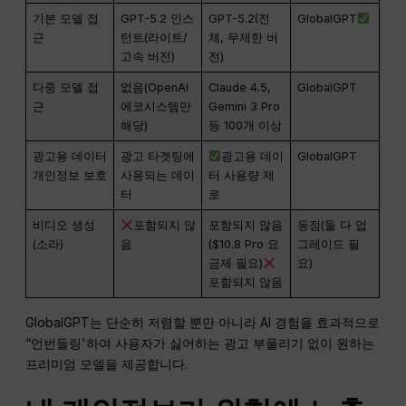
기본 모델 접
GPT-5.2 인스
GPT-5.2(전
GlobalGPT
근
턴트(라이트/
체, 무제한 버
고속 버전)
전)
다중 모델 접
없음(OpenAI
Claude 4.5,
GlobalGPT
근
에코시스템만
Gemini 3 Pro
해당)
등 100개 이상
광고용 데이터
광고 타겟팅에
광고용 데이
GlobalGPT
개인정보 보호
사용되는 데이
터 사용량 제
터
로
비디오 생성
포함되지 않
포함되지 않음
동점(둘 다 업
(소라)
음
($10.8 Pro 요
그레이드 필
금제 필요)
요)
포함되지 않음
GlobalGPT는 단순히 저렴할 뿐만 아니라 AI 경험을 효과적으로
“언번들링'하여 사용자가 싫어하는 광고 부풀리기 없이 원하는
프리미엄 모델을 제공합니다.