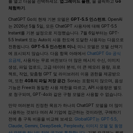
를 열고 다음을 선택하세요.
업그레이드 플랜
, 을 클릭하고
Go
체험하기
.
ChatGPT Go의 현재 기본 모델은
GPT-5.5 인스턴트
. OpenAI
는 2026년 5월 5일, 모든 ChatGPT 사용자에 대해 GPT-5.5
Instant를 기본 설정으로 지정했습니다. 7월 6일부터는 GPT-
5.5 Instant 또는 Auto의 사용 한도에 도달한 사용자는 다음으로
전환됩니다.
GPT-5.5 인스턴트 미니
; 미니 모델은 모델 선택기
에 표시되지 않습니다. 다음 항목 아래에서
ChatGPT Go 공식
요금제
, 사용자는 무료 버전보다 더 많은 메시지 수신, 이미지
생성, 파일 업로드, 고급 데이터 분석, 더 큰 메모리 용량, 프로
젝트, 작업, 맞춤형 GPT 및 라이브러리 이용 권한을 제공받으
며, 또한
4GB의 파일 저장 공간
. Sora는 포함되지 않으며, 음성
기능은 Free와 동일한 사용 제한을 따르고, API 사용량은 별도
로 청구되며, GPT-4o와 같은 구형 모델은 사용할 수 없습니다.
만약 여러분의 진정한 목표가 하나의 ChatGPT 모델을 더 많이
사용하는 것보다 여러 AI 기업에 접근하는 것이라면, 구매하기
전에 총 구독 비용을 비교해 보세요.
GlobalGPT는 GPT-5.5,
Claude, Gemini, DeepSeek, Perplexity, 이미지 모델 및 동영
상 모델을 하나의 작업 공간에 통합합니다.
. 기본 요금제는 월별