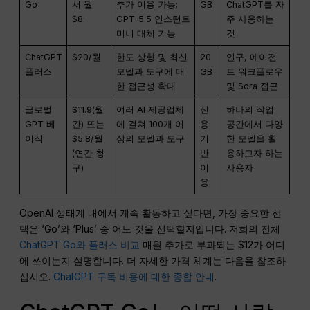
Go
서 월
추가 이용 가능;
GB
ChatGPT를 자
$8.
GPT-5.5 인스턴트
주 사용하는
미니 대체 기능
것
ChatGPT
$20/월
한도 상향 및 최신
20
연구, 에이전
플러스
모델과 도구에 대
GB
트 워크플로우
한 접근성 확대
및 Sora 접근
글로벌
$11.9(월
여러 AI 제공업체
신
하나의 작업
GPT 베
간) 또는
에 걸쳐 100개 이
용
공간에서 다양
이직
$5.8/월
상의 모델과 도구
기
한 모델을 활
(연간 청
반
용하고자 하는
구)
이
사용자
용
OpenAI 생태계 내에서 계속 활동하고 싶다면, 가장 중요한 선
택은 ‘Go’와 ‘Plus’ 중 어느 것을 선택할지입니다. 저희의 전체
ChatGPT Go와 플러스 비교
매월 추가로 부과되는 $12가 어디
에 쓰이는지 설명합니다. 더 자세한 가격 체계는 다음을 참조하
십시오.
ChatGPT 구독 비용에 대한 종합 안내
.