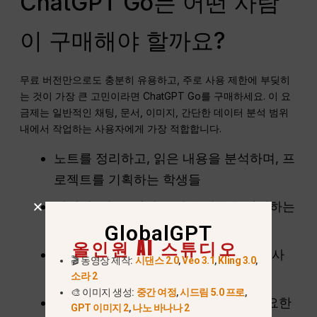
ChatGPT Go는 어떤 사람
이 구매해야 할까요?
무료 버전만으로도 충분히 유용하고, 주로 사용 제한에 부딪히
는 것이 가장 큰 고민이라면 ChatGPT Go를 구매하세요. 이 요
금제는 일반적인 채팅, 문서, 이미지, 간단한 데이터 분석 범위
내에서 작업하는 사용자에게 가장 적합합니다.
노트를 정리하고, 읽은 내용을 분석하며, 프
로젝트를 기획하는 학생들
이메일, 개요, 게시글 및 수정본을 작성하는
작가들
GlobalGPT
올인원 AI 스튜디오
문서와 스프레드시트를 다루는 오피스 사
🎬 동영상 제작:
시댄스 2.0
,
Veo 3.1
,
Kling 3.0
,
용자들
소라 2
🎨 이미지 생성:
중간 여정
,
시드림 5.0 프로
,
무료 버전보다 더 많은 생성 횟수가 필요한
GPT 이미지 2
,
나노 바나나 2