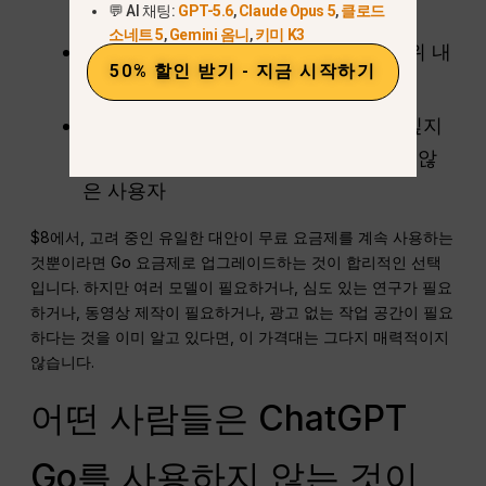
일반 이미지 제작자
💬 AI 채팅:
GPT-5.6
,
Claude Opus 5
,
클로드
소네트 5
,
Gemini 옴니
,
키미 K3
25개의 파일과 10명의 공동 작업자 범위 내
50% 할인 받기 - 지금 시작하기
에서 작업할 수 있는 소규모 그룹
GPT-5.5 Instant을 더 자주 사용하고 싶지
만 Sora나 ChatGPT Work는 필요하지 않
은 사용자
$8에서, 고려 중인 유일한 대안이 무료 요금제를 계속 사용하는
것뿐이라면 Go 요금제로 업그레이드하는 것이 합리적인 선택
입니다. 하지만 여러 모델이 필요하거나, 심도 있는 연구가 필요
하거나, 동영상 제작이 필요하거나, 광고 없는 작업 공간이 필요
하다는 것을 이미 알고 있다면, 이 가격대는 그다지 매력적이지
않습니다.
어떤 사람들은 ChatGPT
Go를 사용하지 않는 것이