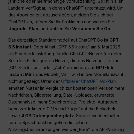
jährliche oder mehrmonatige Vorauszahlung. Go ist in allen
Ländern verfügbar, in denen ChatGPT unterstützt wird. Um
das Abonnement abzuschließen, melden Sie sich bei
ChatGPT an, öffnen Sie Ihr Profilmenü und wählen Sie
Upgrade-Plan
, und wählen Sie
Versuchen Sie Go
.
Das derzeitige Standardmodell auf ChatGPT Go ist
GPT-
5.5 Instant
. OpenAI hat „GPT-5.5 Instant“ am 5. Mai 2026
als Standardeinstellung für alle ChatGPT-Nutzer festgelegt.
Seit dem 6. Juli greifen Nutzer, die das Nutzungslimit für
„GPT-5.5 Instant“ oder „Auto“ erreichen, auf
GPT-5.5
Instant Mini
; das Modell „Mini“ wird in der Modellauswahl
nicht angezeigt. Unter der
Offizieller ChatGPT Go-Plan
,
erhalten Nutzer im Vergleich zur kostenlosen Version mehr
Nachrichten, Bilderstellung, Datei-Uploads, erweiterte
Datenanalyse, mehr Speicherplatz, Projekte, Aufgaben,
benutzerdefinierte GPTs und Zugriff auf die Bibliothek
sowie
4 GB Dateispeicherplatz
. Sora ist nicht enthalten,
für die Sprachfunktion gelten dieselben
Nutzungsbeschränkungen wie bei „Free“, die API-Nutzung