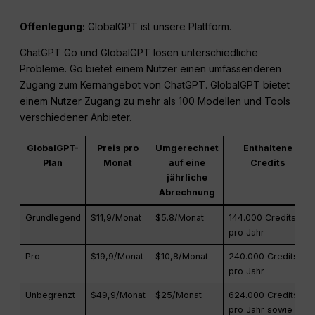
Offenlegung:
GlobalGPT ist unsere Plattform.
ChatGPT Go und GlobalGPT lösen unterschiedliche
Probleme. Go bietet einem Nutzer einen umfassenderen
Zugang zum Kernangebot von ChatGPT. GlobalGPT bietet
einem Nutzer Zugang zu mehr als 100 Modellen und Tools
verschiedener Anbieter.
GlobalGPT-
Preis pro
Umgerechnet
Enthaltene
Plan
Monat
auf eine
Credits
jährliche
Abrechnung
Grundlegend
$11,9/Monat
$5.8/Monat
144.000 Credits
pro Jahr
Pro
$19,9/Monat
$10,8/Monat
240.000 Credits
pro Jahr
Unbegrenzt
$49,9/Monat
$25/Monat
624.000 Credits
pro Jahr sowie