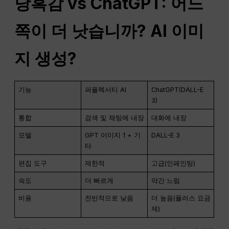
당혹감
vs
ChatGPT
: 어느
쪽이 더 낫습니까?
AI
이미
지 생성?
기능
퍼플렉서티 AI
ChatGPT(DALL-E
3)
통합
검색 및 채팅에 내장
대화에 내장
모델
GPT 이미지 1 + 기
DALL-E 3
타
편집 도구
제한적
고급(인페인팅)
속도
더 빠르게
약간 느림
비용
전반적으로 낮음
더 높음(플러스 요금
제)