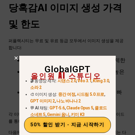
당혹감
AI
이미지 생성 가격
및 한도
퍼플렉시티는 무료 및 유료 등급 모두에서 이미지 생성을 제공
합니다:
무료 요금제:
하루 이미지 생성 할당량 제한
GlobalGPT
프로 요금제($20/월):
더 빈번하고 더 높은
올인원 AI 스튜디오
해상도의 생성
🎬 동영상 제작:
시댄스 2.0
,
Veo 3.1
,
Kling 3.0
,
소라 2
최대 요금제(초대 전용):
확장된 제한과 빠
🎨 이미지 생성:
중간 여정
,
시드림 5.0 프로
,
른 렌더링 포함
GPT 이미지 2
,
나노 바나나 2
💬 AI 채팅:
GPT-5.6
,
Claude Opus 5
,
클로드
각 이미지 요청은
향상된
쿼리
, 따라서 헤비 유저는 업그레이드
소네트 5
,
Gemini 옴니
,
키미 K3
를 통해 이점을 얻을 수 있습니다.
50% 할인 받기 - 지금 시작하기
다음에 비해
ChatGPT
플러스
, 퍼플렉시티의 프로 요금제는 다