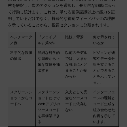
態を解釈し、次のアクションを選択し、長期的な戦略に沿っ
て行動し続けます。これは、単なる画像認識以上の能力を証
明しているだけでなく、持続的な視覚フィードバックの理解
を示していることから、視覚セクションに分類されます。.
ベンチマーク
『フェイブ
比較／背景
何が示されて
／例
ル』第5作
いるか
科学的な数値
詳細な科学的
以前のモデル
ビジョンが研
の抽出
な図表から正
では、大まか
究やデータ分
確な数値を抽
な説明にとど
析を支えるこ
出する
まることが多
とができるこ
かった
とを示してい
る。.
スクリーンシ
スクリーンシ
入力として完
インターフェ
ョットからコ
ョットだけで
全なソースコ
ースの理解と
ードへ
Webアプリの
ードに依存し
コード生成を
ソースコード
ない
組み合わせた
を再構築でき
内容を示して
る
います。.