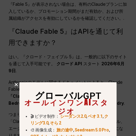
『Fable 5』が表示されない場合は、有料のClaudeプランに加
入しているか、プロモーション期間がまだ有効か、および所
属組織がアクセスを有効にしているかを確認してください。.
『Claude Fable 5』はAPIを通じて利
用できますか？
はい。『クロード・フェイブル 5』は、一般的に以下のサイト
を通じて入手可能です。
クロード
API
スタート
2026年6月
9日
.
Anthropicのモデルに関するドキュメントによると、Claude
Fable 5は以下を通じて利用可能であるとのことです。
グローバルGPT
「Claude Platform」について
AWS
, 、Amazon
オールインワンAIスタ
Bedrock、Google Vertex AI、およびMicrosoft Foundry
.
ジオ
つまり、開発者や企業チームは、「Claude Fable 5」を
🎬 ビデオ制作：
シーダンス2.0
,
ベオ 3.1
,
ク
「Claude」チャット内だけでなく、自社のアプリ、ツール、
リング3.0
,
そら 2
エージェント、ビジネスシステム内でも利用できるようにな
🎨 画像生成：
旅の途中
,
Seedream 5.0 Pro
,
ります。.