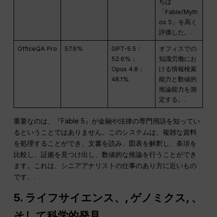
ちは
「Fable/Myth
os 5」を高く
評価した。.
OfficeQA Pro
57.9%
GPT-5.5：
オフィスでの
52.6%；
知識労働にお
Opus 4.8：
ける情報検索
48.1%
能力と数値的
推論能力を測
定する。.
重要なのは、『Fable 5』が金融や法律の専門用語を知ってい
るということではありません。このシステムは、複雑な資料
を処理することができ、文書を読み、図表を解釈し、条項を
比較し、証拠を見つけ出し、数値的な推論を行うことができ
ます。これは、シニアアナリストの仕事のあり方に近いもの
です。.
5. ライフサイエンス、,
ゲノミクス
, 、
そして科学的発見