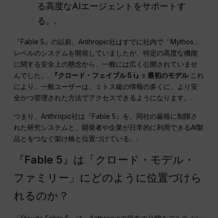
る高度なAIエージェントをサポートす
る。.
『Fable 5』の以前、Anthropic社はすでに社内で「Mythos」
レベルのシステムを開発していましたが、特定の高度な機能
に関する安全上の懸念から、一般には広く公開されていませ
んでした。.
『クロード・フェイブル 5 i』
s
最初のモデル
これ
により、一般ユーザーは、ミトス級の情報の多くに、より安
全かつ管理された方法でアクセスできるようになります。.
つまり、Anthropic社は『Fable 5』を、同社の厳格に制限さ
れた研究システムと、開発者や企業が日常的に利用できるAI製
品とをつなぐ架け橋と位置づけている。.
『Fable 5』は「クロード・モデル・
ファミリー」にどのように位置づけら
れるのか？