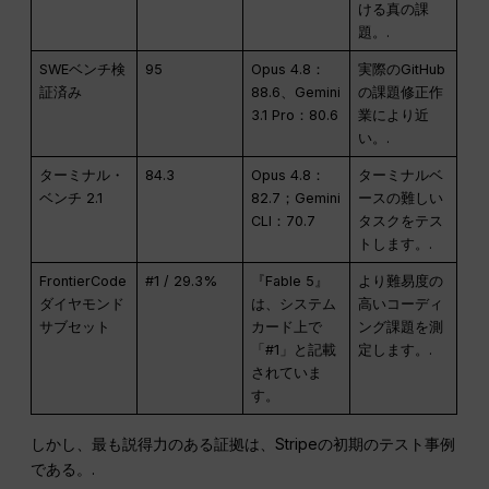
ける真の課
題。.
SWEベンチ検
95
Opus 4.8：
実際のGitHub
証済み
88.6、Gemini
の課題修正作
3.1 Pro：80.6
業により近
い。.
ターミナル・
84.3
Opus 4.8：
ターミナルベ
ベンチ 2.1
82.7；Gemini
ースの難しい
CLI：70.7
タスクをテス
トします。.
FrontierCode
#1 / 29.3%
『Fable 5』
より難易度の
ダイヤモンド
は、システム
高いコーディ
サブセット
カード上で
ング課題を測
「#1」と記載
定します。.
されていま
す。
しかし、最も説得力のある証拠は、Stripeの初期のテスト事例
である。.