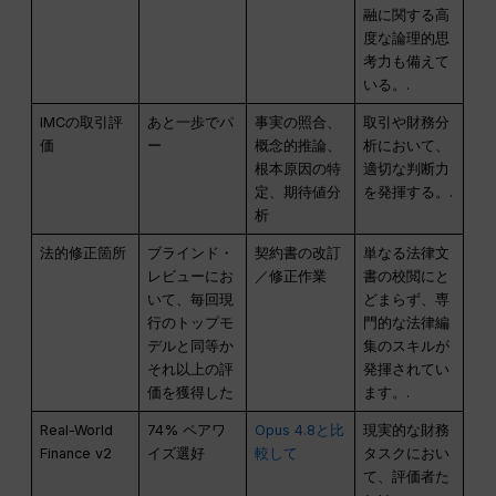
融に関する高
度な論理的思
考力も備えて
いる。.
IMCの取引評
あと一歩でパ
事実の照合、
取引や財務分
価
ー
概念的推論、
析において、
根本原因の特
適切な判断力
定、期待値分
を発揮する。.
析
法的修正箇所
ブラインド・
契約書の改訂
単なる法律文
レビューにお
／修正作業
書の校閲にと
いて、毎回現
どまらず、専
行のトップモ
門的な法律編
デルと同等か
集のスキルが
それ以上の評
発揮されてい
価を獲得した
ます。.
Real-World
74% ペアワ
Opus 4.8と比
現実的な財務
Finance v2
イズ選好
較して
タスクにおい
て、評価者た