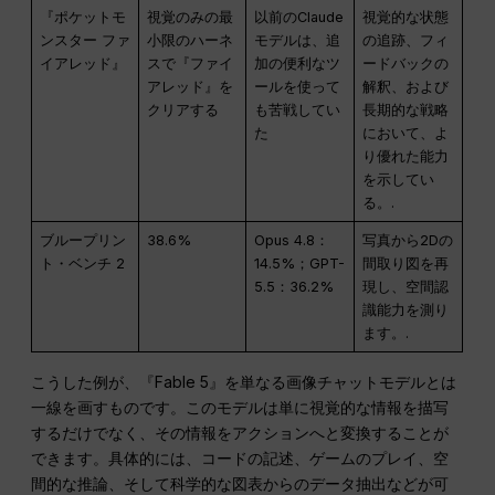
『ポケットモ
視覚のみの最
以前のClaude
視覚的な状態
ンスター ファ
小限のハーネ
モデルは、追
の追跡、フィ
イアレッド』
スで『ファイ
加の便利なツ
ードバックの
アレッド』を
ールを使って
解釈、および
クリアする
も苦戦してい
長期的な戦略
た
において、よ
り優れた能力
を示してい
る。.
ブループリン
38.6%
Opus 4.8：
写真から2Dの
ト・ベンチ 2
14.5%；GPT-
間取り図を再
5.5：36.2%
現し、空間認
識能力を測り
ます。.
こうした例が、『Fable 5』を単なる画像チャットモデルとは
一線を画すものです。このモデルは単に視覚的な情報を描写
するだけでなく、その情報をアクションへと変換することが
できます。具体的には、コードの記述、ゲームのプレイ、空
間的な推論、そして科学的な図表からのデータ抽出などが可