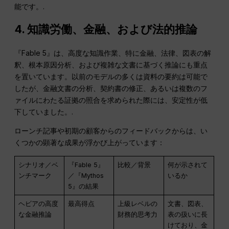
能です。.
4. 知識労働、金融、および法的推論
『Fable 5』は、高度な知識作業、特に金融、法律、図表の解
釈、根本原因分析、および複雑な文書に基づく推論にも重点
を置いています。以前のモデルの多くは資料の要約は可能で
したが、金融文書の分析、契約書の修正、あるいは複数のフ
ァイルにわたる証拠の照合を求められた際には、安定性が低
下していました。.
ローンチ記事や初期の顧客からのフィードバックからは、い
くつかの顕著な成果が浮かび上がっています：
シナリオ／ベ
『Fable 5』
比較／背景
何が示されて
ンチマーク
／『Mythos
いるか
5』の結果
ヘビアの高度
最高得点
上級レベルの
文書、図表、
な金融推論
財務的思考力
表の扱いに長
けており、金