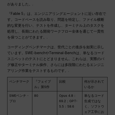
がありました。.
『Fable 5』は、エンジニアリングエージェントに近い存在で
す。コードベースを読み取り、問題を特定し、ファイル横断
的な変更を行い、テストを作成し、ターミナル上のタスクを
処理し、長期にわたる開発ワークフロー全体を通じて一貫性
を保つことができます。.
コーディングベンチマークは、世代ごとの進歩を如実に示し
ています。SWE-benchやTerminal-Benchは、単なるコード
スニペットのテストにとどまりません。これらは、実際のバ
グ修正やターミナル操作、さらには多段階にわたるエンジニ
アリング作業をテストするものです。.
ベンチマーク
『フェイブ
比較
何が示されて
ル』第5作
いるか
SWEベンチ・
80
Opus 4.8：
単なるコード
プロ
69.2；GPT-
生成ではな
5.5：58.6
く、ソフトウ
ェア工学にお