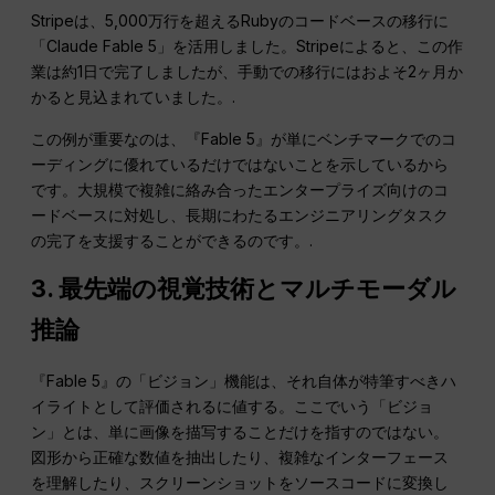
Stripeは、5,000万行を超えるRubyのコードベースの移行に
「Claude Fable 5」を活用しました。Stripeによると、この作
業は約1日で完了しましたが、手動での移行にはおよそ2ヶ月か
かると見込まれていました。.
この例が重要なのは、『Fable 5』が単にベンチマークでのコ
ーディングに優れているだけではないことを示しているから
です。大規模で複雑に絡み合ったエンタープライズ向けのコ
ードベースに対処し、長期にわたるエンジニアリングタスク
の完了を支援することができるのです。.
3. 最先端の視覚技術とマルチモーダル
推論
『Fable 5』の「ビジョン」機能は、それ自体が特筆すべきハ
イライトとして評価されるに値する。ここでいう「ビジョ
ン」とは、単に画像を描写することだけを指すのではない。
図形から正確な数値を抽出したり、複雑なインターフェース
を理解したり、スクリーンショットをソースコードに変換し