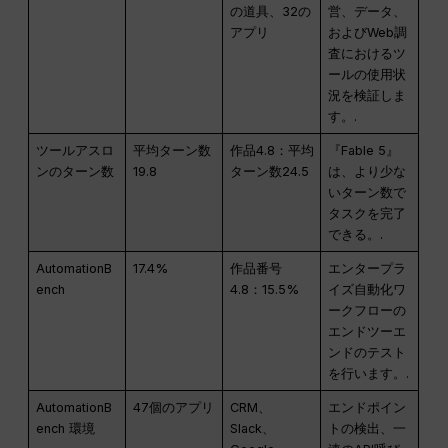
の道具、32の
営、データ、
アプリ
およびWeb調
査におけるツ
ールの使用状
況を検証しま
す。.
ツールアスロ
平均ターン数
作品4.8：平均
『Fable 5』
ンのターン数
19.8
ターン数24.5
は、より少な
いターン数で
タスクを完了
できる。.
AutomationB
17.4%
作品番号
エンタープラ
ench
4.8：15.5%
イズ自動化ワ
ークフローの
エンドツーエ
ンドのテスト
を行います。.
AutomationB
47個のアプリ
CRM、
エンドポイン
ench 環境
Slack、
トの検出、一