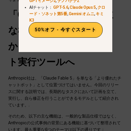
GPTイメージ2
,
ナノバナナ2
AIチャット：
GPT-5.6
,
Claude Opus 5
,
クロ
「Claude Fable 5」の主
ード・ソネット第5番
,
Gemini オムニ
,
キミ
K3
な機能：チャットボット
50%オフ - 今すぐスタート
から自律的なプロジェク
ト実行ツールへ
Anthropic社は、「Claude Fable 5」を単なる「より優れたチ
ャットボット」として位置づけてはいません。今回のリリー
スに関する説明では、長期的なタスクにおいて計画を立て、
実行し、自ら修正を行うことができるモデルとして紹介され
ています。.
そのため、以下の主な機能は、一般的な製品仕様ではなく、
Anthropicの公式事例の背景にある機能に基づいて整理されて
います。最も重要な6つのテーマは以下の通りです：