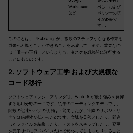
Google
連のAPI呼び
Workspace
出し、および
など
ポリシーの順
守が必要で
す。.
このことは、『Fable 5』が、複数のステップからなる作業を
成果へと導くことができることを示唆しています。重要なの
は「唯一の正解」というよりも、タスクを継続的に遂行する
ことにあるのです。.
2.
ソフトウェア工学
および大規模な
コード移行
ソフトウェアエンジニアリングは、Fable 5 が最も強みを発揮
する応用分野の一つです。従来のコーディングモデルでは、
関数の記述やバグの説明は可能でしたが、実際のリポジトリ
内では信頼性が低かったのです。文脈を見落としたり、間違
ったファイルを編集したり、テストをスキップしたり、変更
を完了せずにアドバイスだけで終わってしまったりすること