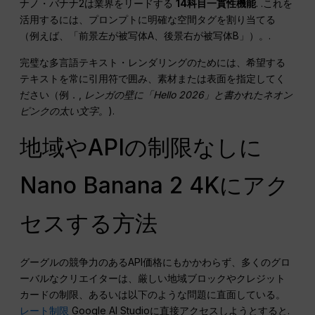
ナノ・バナナ2は業界をリードする
14科目一貫性機能
. .これを
活用するには、プロンプトに明確な空間タグを割り当てる
（例えば、「前景左が被写体A、後景右が被写体B」）。.
完璧な多言語テキスト・レンダリングのためには、希望する
テキストを常に引用符で囲み、素材または表面を指定してく
ださい（例．,
レンガの壁に「Hello 2026」と書かれたネオン
ピンクの太い文字。
).
地域やAPIの制限なしに
Nano Banana 2 4Kにアク
セスする方法
グーグルの競争力のあるAPI価格にもかかわらず、多くのグロ
ーバルなクリエイターは、厳しい地域ブロックやクレジット
カードの制限、あるいは以下のような問題に直面している。
レート制限
Google AI Studioに直接アクセスしようとすると.