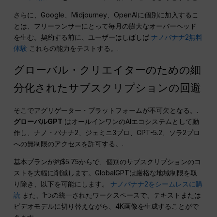
さらに、Google、Midjourney、OpenAIに個別に加入するこ
とは、フリーランサーにとって毎月の膨大なオーバーヘッド
を生む。契約する前に、ユーザーはしばしば
ナノバナナ2無料
体験
これらの能力をテストする。.
グローバル・クリエイターのための細
分化されたサブスクリプションの回避
そこでアグリゲーター・プラットフォームが不可欠となる。.
グローバルGPT
はオールインワンのAIエコシステムとして動
作し、ナノ・バナナ2、ジェミニ3プロ、GPT-5.2、ソラ2プロ
への無制限のアクセスを許可する。.
基本プランが約$5.75からで、個別のサブスクリプションのコ
ストを大幅に削減します。GlobalGPTは厳格な地域制限を取
り除き、以下を可能にします。
ナノバナナ2をシームレスに購
読
また、1つの統一されたワークスペースで、テキストまたは
ビデオモデルに切り替えながら、4K画像を生成することがで