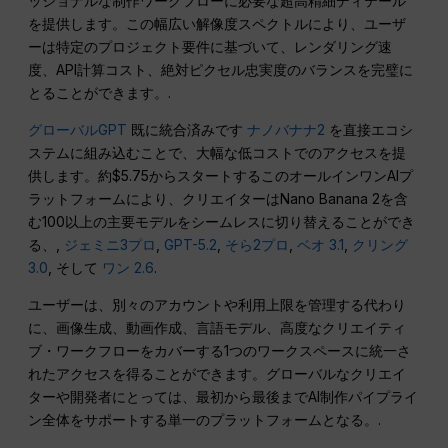
ッショナルな制作ワークフローに必要な超高精細ディテール
を提供します。この幅広い解像度スペクトルにより、ユーザ
ーは特定のプロジェクト要件に基づいて、レンダリング速
度、API計算コスト、絶対ピクセル忠実度のバランスを完璧に
とることができます。.
グローバルGPT
既に統合済みです
ナノバナナ2
を直接エコシ
ステムに組み込むことで、大幅な低コストでのアクセスを提
供します。約$5.75からスタートするこのオールインワンAIプ
ラットフォームにより、クリエイターはNano Banana 2を含
む100以上の主要モデルをシームレスに切り替えることができ
る、,
ジェミニ3プロ
,
GPT-5.2
,
そら2プロ
,
ベオ 3.1
,
クリング
3.0
, そして
ワン 2.6
.
ユーザーは、別々のアカウントや利用上限を管理する代わり
に、画像生成、動画作成、言語モデル、高度なクリエイティ
ブ・ワークフローをカバーする1つのワークスペースに統一さ
れたアクセスを得ることができます。グローバルなクリエイ
ターや開発者にとっては、最初から最後までAI制作パイプライ
ン全体をサポートする単一のプラットフォームとなる。.