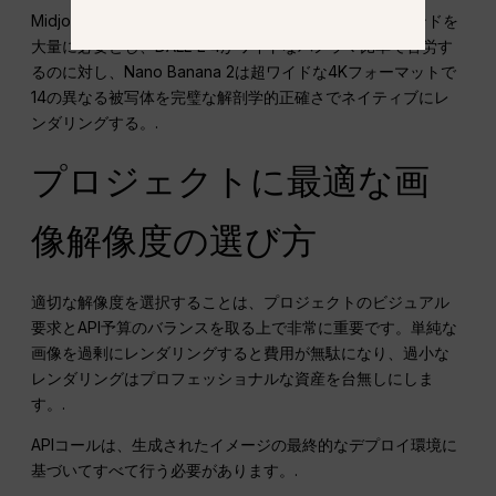
Midjourney v6.5が外部からのアップスケーリングコマンドを
大量に必要とし、DALL-E 4がワイドなパノラマ比率で苦労す
るのに対し、Nano Banana 2は超ワイドな4Kフォーマットで
14の異なる被写体を完璧な解剖学的正確さでネイティブにレ
ンダリングする。.
プロジェクトに最適な画
像解像度の選び方
適切な解像度を選択することは、プロジェクトのビジュアル
要求とAPI予算のバランスを取る上で非常に重要です。単純な
画像を過剰にレンダリングすると費用が無駄になり、過小な
レンダリングはプロフェッショナルな資産を台無しにしま
す。.
APIコールは、生成されたイメージの最終的なデプロイ環境に
基づいてすべて行う必要があります。.