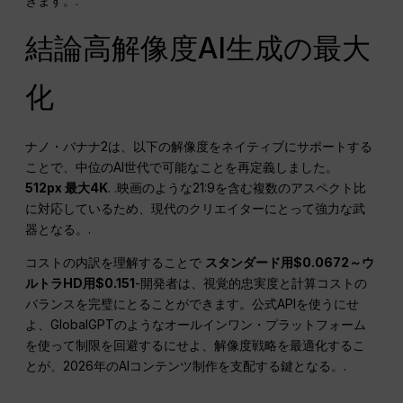
きます。.
結論高解像度AI生成の最大
化
ナノ・バナナ2は、以下の解像度をネイティブにサポートする
ことで、中位のAI世代で可能なことを再定義しました。
512px 最大4K
. .映画のような21:9を含む複数のアスペクト比
に対応しているため、現代のクリエイターにとって強力な武
器となる。.
コストの内訳を理解することで
スタンダード用$0.0672～ウ
ルトラHD用$0.151
-開発者は、視覚的忠実度と計算コストの
バランスを完璧にとることができます。公式APIを使うにせ
よ、GlobalGPTのようなオールインワン・プラットフォーム
を使って制限を回避するにせよ、解像度戦略を最適化するこ
とが、2026年のAIコンテンツ制作を支配する鍵となる。.