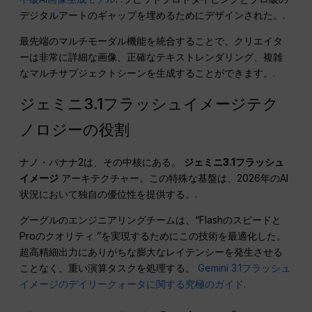
デジタルアートのギャップを埋めるためにデザインされた。.
最先端のマルチモーダル機能を統合することで、クリエイタ
ーは非常に詳細な画像、正確なテキストレンダリング、複雑
なマルチサブジェクトシーンを生成することができます。.
ジェミニ3.1フラッシュイメージテク
ノロジーの役割
ナノ・バナナ2は、その中核にある。
ジェミニ3.1フラッシュ
イメージ
アーキテクチャー。この特殊な基盤は、2026年のAI
状況において独自の優位性を提供する。.
グーグルのエンジニアリングチームは、“Flashのスピードと
Proのクオリティ ”を実現するためにこの技術を最適化した。
超高精細出力にありがちな膨大なレイテンシーを発生させる
ことなく、重い演算タスクを処理する。
Gemini 3.1フラッシュ
イメージのデイリークォータに関する究極のガイド
.