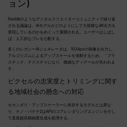
ョン)
Redditのようなデジタルクリエイターコミュニティで繰り返
される議論は、AIモデルがどのようにして大規模な4K出力を
実現しているのかをめぐって展開される。ユーザーはしばし
ば、人工的なブレを心配する。.
多くのレガシーAIジェネレータは、1024pxの画像を出力し、
アルゴリズムによるアップスケールを強制するため、「プラ
スチック」テクスチャになり、微細なディテールが失われま
す。.
ピクセルの忠実度とトリミングに関す
る地域社会の懸念への対応
セカンダリ・アップスケーラーに依存するモデルとは異な
り、ナノ・バナナ2はAPIのコアレンダリングエンジンを介し
て直接超高精細度生成を処理する。.