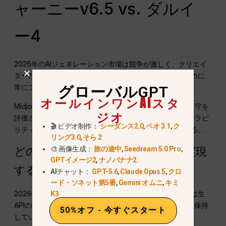
ャーニーv6.5 vs. ダルイ
ー4
2026年のAIジェネレーション市場は競争が激しく、クリエイ
ターたちは最高の高解像度のアウトプットを見つけるために
常にプラットフォーム間を行き来している。.
グローバルGPT
オールインワンAIスタ
Midjourney』が芸術的な美学を、『DALL-E』が迅速な遵守を
ジオ
評価されるのに対し、『Nano Banana 2』は超HDスケーラビ
🎬 ビデオ制作：
シーダンス2.0
,
ベオ 3.1
,
ク
リティと多言語テキストレンダリングに重点を置いている。.
リング3.0
,
そら 2
🎨 画像生成：
旅の途中
,
Seedream 5.0 Pro
,
どのAIモデルが最高の超高画質を実現
GPTイメージ2
,
ナノバナナ2
するか？
AIチャット：
GPT-5.6
,
Claude Opus 5
,
クロ
ード・ソネット第5番
,
Gemini オムニ
,
キミ
2026年現在、入手可能な情報によれば、ナノ・バナナ2は生
K3
APIのスケーラビリティーと、以下の点で明確な優位性を保持
50%オフ - 今すぐスタート
している。
複数科目の一貫性
4Kで。.