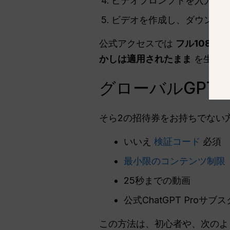
ビデオプロンプトを入力し、
ビデオを作成し、ダウンロー
公式アクセスでは
フル1080
かしは適用されたまま
を生成し
グローバルGPT
そら2の招待券をお持ちでない
いいえ
検証コード
必須
最小限のコンテンツ制限
25秒までの動画
公式ChatGPT Pro
この方法は、初心者や、次のよ