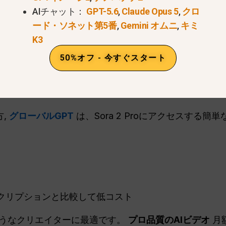
長さ、シーンの詳細、タイムラインアクションなどの設
AIチャット：
GPT-5.6
,
Claude Opus 5
,
クロ
ドする。.
ード・ソネット第5番
,
Gemini オムニ
,
キミ
K3
p解像度、シンクロナイズド・オーディオ
, そして、最高
た。.
50%オフ - 今すぐスタート
による非公式な方法
方,
グローバルGPT
は、Sora 2 Proにアクセスする
サブスクリプションと比較して低コスト
うなクリエイターに最適です。
プロ品質のAIビデオ
月