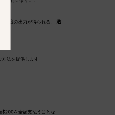
定を行います。.
の忠実度の出力が得られる。
透
簡単な方法を提供します：
額$200を全額支払うことな