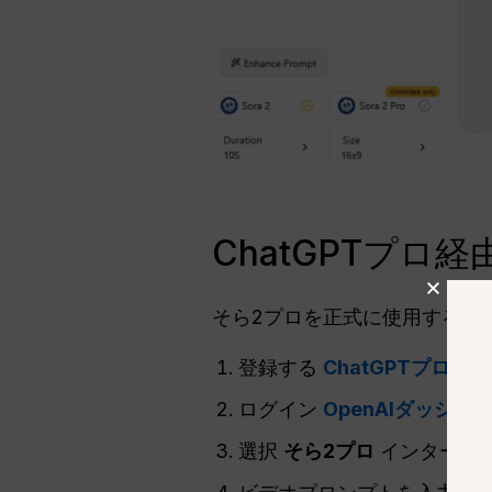
ChatGPTプ
そら2プロを正式に使用するに
登録する
ChatGPTプロ
($2
ログイン
OpenAIダッシュ
選択
そら2プロ
インターフェ