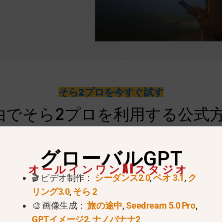
そら2プロを今すぐ試す
ロ経由でそら2プロを利用する公式
は、以下の手順に従ってください：
グローバルGPT
オールインワンAIスタジオ
00/月)
追加アドオンは必要ありません。.
🎬 ビデオ制作：
シーダンス2.0
,
ベオ 3.1
,
ク
ボード
.
リング3.0
,
そら 2
イスから。.
🎨 画像生成：
旅の途中
,
Seedream 5.0 Pro
,
GPTイメージ2
,
ナノバナナ2