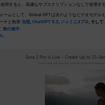
GPTを使用すると、高価なサブスクリプションなしで使用す
ォームとして、Global GPTは次のようなビデオモデ
サーチと執筆
当惑
,
ChatGPT 5.2
,
ジェミニ3プロ
, そして
て
旅の途中
.
0%
.