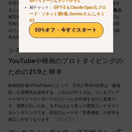
GPTイメージ2
,
ナノバナナ2
不可欠な選択です。このフォーマットでネイティブに生成す
AIチャット：
GPT-5.6
,
Claude Opus 5
,
クロ
ることで、Nano Banana 2は以下のことを保証します。
焦点
-
ード・ソネット第5番
,
Gemini オムニ
,
キミ
被写体が人間であろうと製品であろうと、モバイル視聴では
K3
完全に中央に配置されます。これにより、横長の画像を縦長
50%オフ - 今すぐスタート
のフレームに変換する際に発生する、重要な視覚データの損
失を防ぐことができます。.
シネマティック・マスタリー：
YouTubeや映画のプロトタイピングの
ための21:9と16:9
映画制作者やYouTuberにとって、21:9と16:9の比率は「劇場
的」な雰囲気を提供する。これらのサイズは、コンセプトア
ートやストーリーボードのフレームを作成するのに最適で
す。視野が広いため、モデルはより多くの環境コンテキスト
をレンダリングでき、特定のムードや「世界構築」の美学を
確立しやすくなります。
プロンプト
.