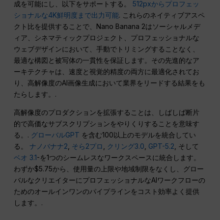
成を可能にし、以下をサポートする。
512pxからプロフェッ
ショナルな4K鮮明度まで出力可能
. これらのネイティブアスペ
クト比を提供することで、Nano Banana 2はソーシャルメデ
ィア、シネマティックプロジェクト、プロフェッショナルな
ウェブデザインにおいて、手動でトリミングすることなく、
最適な構図と被写体の一貫性を保証します。その先進的なア
ーキテクチャは、速度と視覚的精度の両方に最適化されてお
り、高解像度のAI画像生成において業界をリードする結果をも
たらします。.
高解像度のプロダクションを拡張することは、しばしば断片
的で高価なサブスクリプションをやりくりすることを意味す
る。.
グローバルGPT
を含む100以上のモデルを統合してい
る。
ナノバナナ2
,
そら2プロ
,
クリング3.0
,
GPT-5.2
, そして
ベオ 3.1
-を1つのシームレスなワークスペースに統合します。
わずか$5.75から、使用量の上限や地域制限をなくし、グロー
バルなクリエイターにプロフェッショナルなAIワークフローの
ためのオールインワンのパイプラインをコスト効率よく提供
します。.