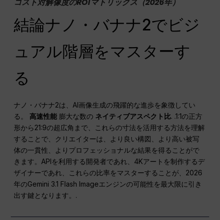
コスト対解像度のROIマトリックス（2026年）
結論ナノ・バナナ2でビジ
ュアル階層をマスターす
る
ナノ・バナナ2は、AI画像生成の飛躍的な進歩を象徴してい
る。
高速性能
膨大な数の
ネイティブアスペクト比
. .1:1の正方
形から21:9の超広角まで、これらの寸法を活用する方法を理解
することで、クリエイターは、より良い構図、より高い被写
体の一貫性、よりプロフェッショナルな結果を得ることがで
きます。APIを利用する開発者であれ、4Kアートを制作するデ
ザイナーであれ、これらの比率をマスターすることが、2026
年のGemini 3.1 Flash Imageエンジンの可能性を最大限に引き
出す鍵となります。.