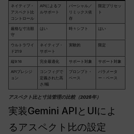
ネイティブ・
APIによるフ
パーシャル／
限定プリセッ
アスペクト比
ルサポート
リミックス依
ト
コントロール
存
厳格な寸法順
はい
時々シフト
はい
守
ウルトラワイ
ネイティブ・
実験的
限定
ド21:9
サポート
縦9:16
完全最適化
サポート対象
サポート対象
APIプレシジ
コンフィグで
プロンプト・
パラメータ
ョン
定義された高
ベース
ー・ベース
さ/幅
アスペクト比と寸法管理の比較（2026年）
実装Gemini APIとUIによ
るアスペクト比の設定