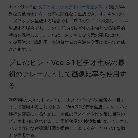
ナノバナナ2缶
文字とオブジェクトの一貫性を保つ
(最大14の
異なる被写体）を、比率に関係なく生成できます。4:5のクロ
ーズアップを生成する場合でも、16:9のワイドな戦闘シーンを
生成する場合でも、このモデルは被写体の中核となる視覚的
特徴を保持します。これは、さまざまな次元の要求にわたっ
て被写体の「識別子」を追跡する共有潜在空間によって達成
されます。.
プロのヒントVeo 3.1 ビデオ生成の最
初のフレームとして画像比率を使用す
る
2026年の大きなトレンドは、ナノ・バナナ2の画像を「種」
として使用することである。
Veo 3.1ビデオ生成
. .スムーズな
移行を確実にするために、画像のアスペクト比を常に目的の
ビデオ出力に合わせます。高解像度の
16:9映像
は、ビデオモ
デルに詳細な建築設計図を提供し、より安定したリアルな動
きを実現する。.