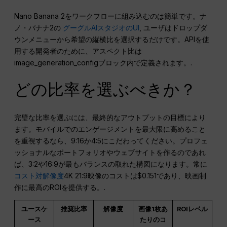
Nano Banana 2をワークフローに組み込むのは簡単です。ナ
ノ・バナナ2の
グーグルAIスタジオのUI
, ユーザはドロップダ
ウンメニューから希望の縦横比を選択するだけです。APIを使
用する開発者のために、アスペクト比は
image_generation_configブロック内で定義されます。.
どの比率を選ぶべきか？
完璧な比率を選ぶには、最終的なアウトプットの目標により
ます。モバイルでのエンゲージメントを最大限に高めること
を重視するなら、9:16か4:5にこだわってください。プロフェ
ッショナルなポートフォリオやウェブサイトを作るのであれ
ば、3:2や16:9が最もバランスの取れた構図になります。常に
コスト対解像度
4K 21:9映像のコストは$0.151であり、映画制
作に最高のROIを提供する。.
ユースケ
推奨比率
解像度
画像1枚あ
ROIレベル
ース
たりのコ