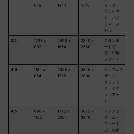
672
1344
1645
ィック・
コンセプ
ト、パノ
ラマ・ス
チル
3:2
1248 x
2496 x
3840 x
スタンダ
832
1664
2560
ード写
真、印刷
メディア
4:3
1184 x
2368 x
3840 x
ウェブUIデ
864
1728
2880
ザイン、
クラシッ
ク・デジ
タルアー
ト
4:5
896 x
1792 x
3072 x
インスタ
1152
2304
3840
グラム・
フィード,
プロのポ