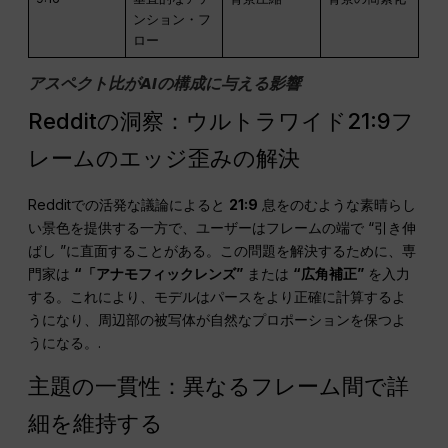
ンション・フ
ロー
アスペクト比がAIの構成に与える影響
Redditの洞察：ウルトラワイド21:9フ
レームのエッジ歪みの解決
Redditでの活発な議論によると
21:9
息をのむような素晴らし
い景色を提供する一方で、ユーザーはフレームの端で “引き伸
ばし ”に直面することがある。この問題を解決するために、専
門家は
“「アナモフィックレンズ”
または
“広角補正”
を入力
する。これにより、モデルはパースをより正確に計算するよ
うになり、周辺部の被写体が自然なプロポーションを保つよ
うになる。.
主題の一貫性：異なるフレーム間で詳
細を維持する