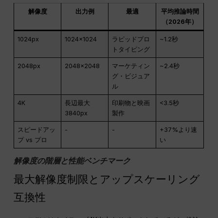
解像度
出力例
最適
平均推論時間
（2026年）
1024px
1024×1024
ラピッドプロ
~1.2秒
トタイピング
2048px
2048×2048
マーケティン
~2.4秒
グ・ビジュア
ル
4K
長辺最大
印刷物と映画
<3.5秒
3840px
製作
スピードアッ
-
-
+37%より速
プ vs プロ
い
解像度の階層と性能ベンチマーク
最大解像度制限とアップスケーリング
互換性