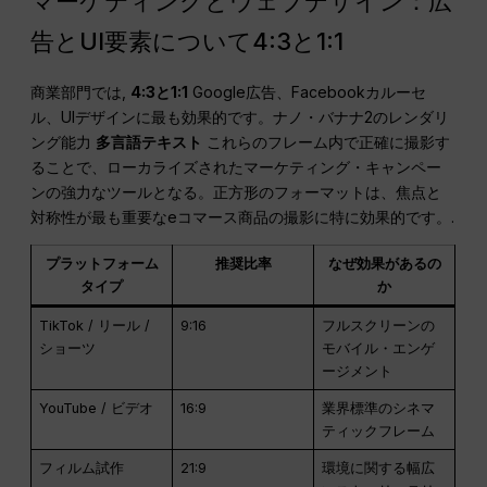
マーケティングとウェブデザイン：広
告とUI要素について4:3と1:1
商業部門では,
4:3と1:1
Google広告、Facebookカルーセ
ル、UIデザインに最も効果的です。ナノ・バナナ2のレンダリ
ング能力
多言語テキスト
これらのフレーム内で正確に撮影す
ることで、ローカライズされたマーケティング・キャンペー
ンの強力なツールとなる。正方形のフォーマットは、焦点と
対称性が最も重要なeコマース商品の撮影に特に効果的です。.
プラットフォーム
推奨比率
なぜ効果があるの
タイプ
か
TikTok / リール /
9:16
フルスクリーンの
ショーツ
モバイル・エンゲ
ージメント
YouTube / ビデオ
16:9
業界標準のシネマ
ティックフレーム
フィルム試作
21:9
環境に関する幅広