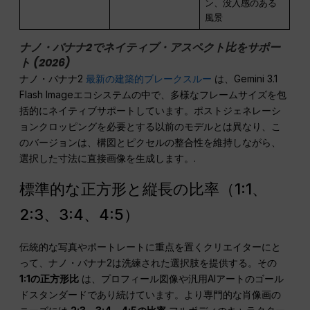
ン、没入感のある
風景
ナノ・バナナ2でネイティブ・アスペクト比をサポー
ト (2026)
ナノ・バナナ2
最新の建築的ブレークスルー
は、Gemini 3.1
Flash Imageエコシステムの中で、多様なフレームサイズを包
括的にネイティブサポートしています。ポストジェネレーシ
ョンクロッピングを必要とする以前のモデルとは異なり、こ
のバージョンは、構図とピクセルの整合性を維持しながら、
選択した寸法に直接画像を生成します。.
標準的な正方形と縦長の比率（1:1、
2:3、3:4、4:5）
伝統的な写真やポートレートに重点を置くクリエイターにと
って、ナノ・バナナ2は洗練された選択肢を提供する。その
1:1の正方形比
は、プロフィール図像や汎用AIアートのゴール
ドスタンダードであり続けています。より専門的な肖像画の