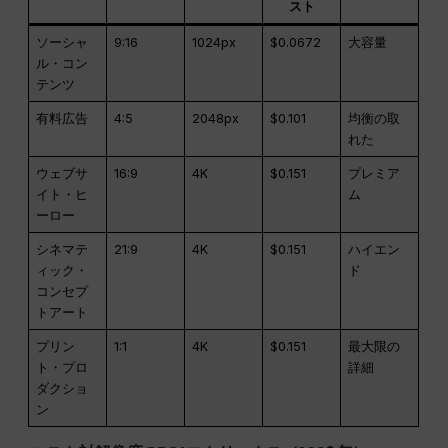
スト
ソーシャ
9:16
1024px
$0.0672
大容量
ル・コン
テンツ
有料広告
4:5
2048px
$0.101
均衡の取
れた
ウェブサ
16:9
4K
$0.151
プレミア
イト・ヒ
ム
ーロー
シネマテ
21:9
4K
$0.151
ハイエン
ィック・
ド
コンセプ
トアート
プリン
1:1
4K
$0.151
最大限の
ト・プロ
詳細
ダクショ
ン