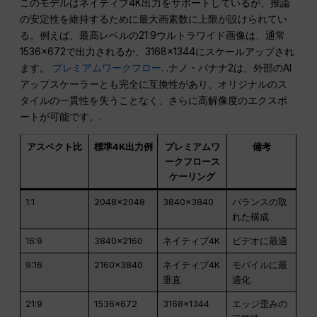
このモデルはネイティブ4K出力をサポートしているが、推論
の安定性を維持するために最大画素数に上限が設けられてい
る。例えば、最高レベルの21:9ウルトラワイド画像は、通常
1536×672で出力されるか、3168×1344にスケールアップされ
ます。
プレミアムワークフロー
. .ナノ・バナナ2は、外部のAI
アップスケーラーとも完全に互換性があり、オリジナルのス
タイルの一貫性を失うことなく、さらに高解像度のエクスポ
ートが可能です。.
アスペクト比
標準4K出力例
プレミアムワ
備考
ークフロース
ケーリング
1:1
2048×2048
3840×3840
バランスの取
れた構成
16:9
3840×2160
ネイティブ4K
ビデオに最適
9:16
2160×3840
ネイティブ4K
モバイルに最
垂直
適化
21:9
1536×672
3168×1344
エッジ歪みの