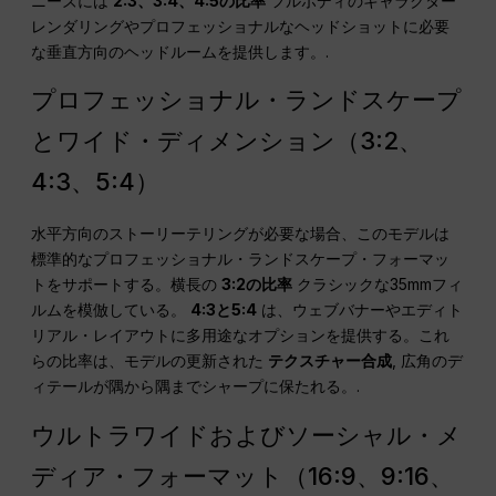
ニーズには
2:3、3:4、4:5の比率
フルボディのキャラクター
レンダリングやプロフェッショナルなヘッドショットに必要
な垂直方向のヘッドルームを提供します。.
プロフェッショナル・ランドスケープ
とワイド・ディメンション（3:2、
4:3、5:4）
水平方向のストーリーテリングが必要な場合、このモデルは
標準的なプロフェッショナル・ランドスケープ・フォーマッ
トをサポートする。横長の
3:2の比率
クラシックな35mmフィ
ルムを模倣している。
4:3と5:4
は、ウェブバナーやエディト
リアル・レイアウトに多用途なオプションを提供する。これ
らの比率は、モデルの更新された
テクスチャー合成
, 広角のデ
ィテールが隅から隅までシャープに保たれる。.
ウルトラワイドおよびソーシャル・メ
ディア・フォーマット（16:9、9:16、