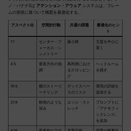
ノ・バナナ2は
アテンション・アウェア
システムは、フレー
ムの形状に基づいて構図を最適化する。.
アスペクト比
空間的行動
共通の課題
最適化のヒン
ト
1:1
センター・フ
最小限
主題を中心に
ォーカス・シ
置く
ンメトリー
4:5
垂直方向の強
再利用におけ
ヘッドルーム
調
るクロッピン
を残す
グ
16:9
横のストーリ
デッドスペー
環境の詳細を
ーテリング
スのリスク
追加する
21:9
映画のような
エッジ・スト
プロンプトに
深み
レッチ
「アナモフィ
ックレンズ」
を追加
9:16
垂直的なアテ
背景圧縮
背景の簡素化