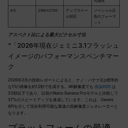
可能性
4:5
2160×2700
アップスケー
ソーシャル広
ル対応
告のフォーマ
ット
アスペクト比による最大ピクセル寸法
“「2026年現在ジェミニ3.1フラッシュ
イメージのパフォーマンスベンチマー
ク
2026年2月の技術レポートによると、ナノ・バナナ2は標準的
な1:1の画像を約1.2秒で生成する。4K解像度でも
推論時間
は
3.5秒以下であり、以前のNano Banana Proモデルと比較して
37%のスピードアップを達成しています。これは、Gemini
APIを介して現在利用可能な最速の高解像度ジェネレーターと
なります。.
プラットフォームの最適