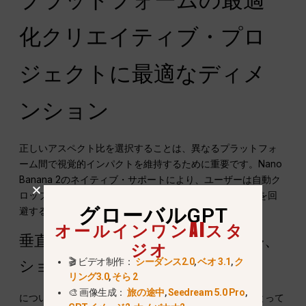
化クリエイティブ・プロ
ジェクトに最適なディメ
ンション
正しいアスペクト比を選択することは、異なるプラットフォ
ーム間で視覚的インパクトを維持するために重要です。Nano
Banana 2のネイティブ・サポートにより、ユーザーは自動ク
ロップ・ツールでしばしば生じる「デッド・スペース」を回
グローバルGPT
避することができます。.
オールインワンAIスタ
垂直の卓越性9:16のTikTok、リール、
ジオ
🎬 ビデオ制作：
シーダンス2.0
,
ベオ 3.1
,
ク
ショーツ
リング3.0
,
そら 2
🎨 画像生成：
旅の途中
,
Seedream 5.0 Pro
,
について
9:16の比率
は、短編動画プラットフォームにとって