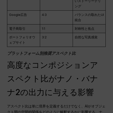
いストーリーテリ
ング
Google広告
4:3
バランスの取れたUI
統合
電子商取引
1:1
対称性と焦点
ポートフォリオウ
3:2
自然な写真感覚
ェブサイト
プラットフォーム別推奨アスペクト比
高度なコンポジションア
スペクト比がナノ・バナ
ナ2の出力に与える影響
アスペクト比は単に境界を定義するだけでなく、AIがオブジェ
クト間の空間的関係をどのように解釈するかに影響する。ナ