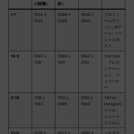
の階層）
段）
1:1
1024 x
2048 x
3840 x
プロフィ
1024
2048
3840
ールアイ
コン, AIア
ート, ソー
シャルポ
スト
16:9
1344 x
2688 x
3840 x
YouTube
768
1512
2160
、プレゼ
ンテーシ
ョン、ウ
ェブバナ
ー
9:16
768 x
1512 x
2160 x
TikTok、
1344
2688
3840
Instagram
リール、
ショート
フィルム
21:9
1536 x
3072 x
3840 x
シネマテ