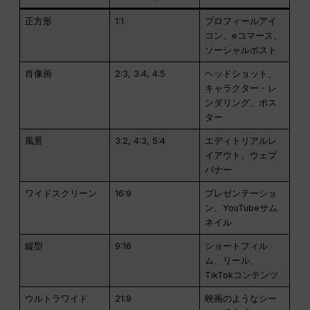
正方形
1:1
プロフィールアイ
コン、eコマース、
ソーシャルポスト
肖像画
2:3, 3:4, 4:5
ヘッドショット、
キャラクター・レ
ンダリング、ポス
ター
風景
3:2, 4:3, 5:4
エディトリアルレ
イアウト、ウェブ
バナー
ワイドスクリーン
16:9
プレゼンテーショ
ン、YouTubeサム
ネイル
縦型
9:16
ショートフィル
ム、リール、
TikTokコンテンツ
ウルトラワイド
21:9
映画のようなシー