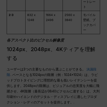
ートレー
ト
2:3
832 x
1664 x
2560 x
モバイル
1248
2496
3840
壁紙、ブ
ックカバ
ー
各アスペクト比のピクセル解像度
1024px、2048px、4Kティアを理解
する
ユーザーは3つの主要なものから選ぶことができる。
決議段
階
. .ベースとなる1024pxの階層（例：1024×1024）は、ラピ
ッドプロトタイピングに理想的な最も低いレイテンシーを提
供します。2048pxの階層は、ビジュアルの忠実度を大幅に飛
躍させ、4K階層（最長辺が3840ピクセルに達する）は、大判
印刷やハイエンドのデジタル・ディスプレイに適したプロダ
クション・レディのアセットを提供します。.