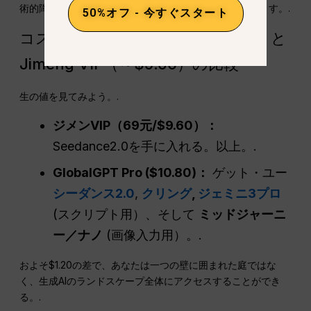
術的障壁を取り除き、Seedance 2.0への架け橋となります。.
50%オフ - 今すぐスタート
コスト分析：GlobalGPT（$10.80）と
Jimeng VIP（～$9.60）の比較
生の値を見てみよう。.
ジメンVIP（69元/$9.60）：
Seedance2.0を手に入れる。以上。.
GlobalGPT Pro ($10.80)：
ゲット・ユー
シーダンス2.0
,
クリング
,
ジェミニ3プロ
(スクリプト用）、そして
ミッドジャーニ
ー／ナノ
(画像入力用）。.
およそ$1.20の差で、あなたは一つの壁に囲まれた庭ではな
く、生成AIのランドスケープ全体にアクセスすることができ
る。.