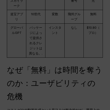
スカイラ
番号
元
ーク
道宝アプ
10世代
変数
飛州グル
無料
リ
ープ
グローバ
パッケー
インスタ
なし
$10.80（
ルGPT
ジによっ
ント
プロ）
て提供さ
れるクレ
ジットは
異なる。.
なぜ「無料」は時間を奪う
のか：ユーザビリティの
危機
コストゼロの動画生成という見込みは魅力的だが、運用上の