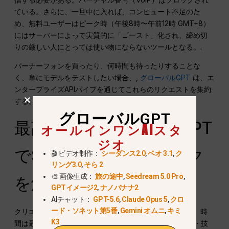
ている。さらに、一旦中に入れば、コンピュート不足のた
め、無料ユーザーはピーク時（午後8時〜午前12時 GMT+8）
にはサーバーによって実質的に「ゴースト」化され、締め切
りの厳しい人にとっては使い物にならないツールとなる。.
バーナーフォンを買ったり、何時間も待ったりすることな
く、単にモデルをテストしたい場合、,
グローバルGPT
は、エ
ンタープライズAPIパイプを通じてこれらのリクエストを集約
する。.
グローバルGPT
最高の選択肢：GlobalGPT
オールインワンAIスタ
ジオ
でSeedance 2.0のロック
🎬 ビデオ制作：
シーダンス2.0
,
ベオ 3.1
,
ク
リング3.0
,
そら 2
🎨 画像生成：
旅の途中
,
Seedream 5.0 Pro
,
を解除する
GPTイメージ2
,
ナノバナナ2
AIチャット：
GPT-5.6
,
Claude Opus 5
,
クロ
ード・ソネット第5番
,
Gemini オムニ
,
キミ
クリエイター、マーケティング担当者、開発者にとって、時
K3
間は最も高価なリソースです。GlobalGPTは、地政学的・技