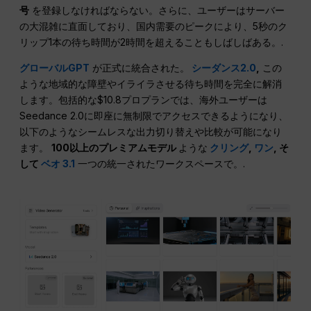
号
を登録しなければならない。さらに、ユーザーはサーバー
の大混雑に直面しており、国内需要のピークにより、5秒のク
リップ1本の待ち時間が2時間を超えることもしばしばある。.
グローバルGPT
が正式に統合された。
シーダンス2.0
,
この
ような地域的な障壁やイライラさせる待ち時間を完全に解消
します。包括的な$10.8プロプランでは、海外ユーザーは
Seedance 2.0に即座に無制限でアクセスできるようになり、
以下のようなシームレスな出力切り替えや比較が可能になり
ます。
100以上のプレミアムモデル
ような
クリング
,
ワン
, そ
して
ベオ 3.1
一つの統一されたワークスペースで。.