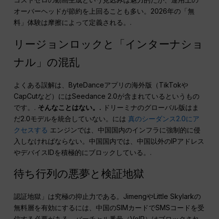
オーバーヘッドが節約を上回ることも多い。2026年の「無
料」体験は摩擦によって定義される。.
リージョンロックと「インターナショ
ナル」の混乱
よくある誤解は、ByteDanceアプリの海外版（TikTokや
CapCutなど）にはSeedance 2.0が含まれているというもの
です。.
そんなことはない。.
ドリーミナのグローバル版はま
だ2.0モデルを統合していない。には
真のシーダンス2.0にア
クセスする
エンジンでは、中国国内のインフラに強制的に侵
入しなければならない。中国国内では、中国以外のIPアドレス
やデバイスIDを積極的にブロックしている。.
待ち行列の悪夢と検証地獄
認証地獄」は究極の抑止力である。JimengやLittle Skylarkの
無料層を有効にするには、中国のSIMカードでSMSコードを受
信する必要がある。バーチャル番号（VoIP）はブロックされ