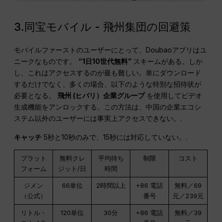
3.同宝モバイル - 飛州集団の回避策
モバイルファーストのユーザーにとって、Doubaoアプリはユ
ニークなものです。
“1日10世代無料”
スキームがある。しか
し、これはアクセスするのが最も難しい。単にダウンロード
するだけでなく、多くの場合、以下のような特別な招待状が
必要となる。
飛州
(ヒバリ）企業グループ
を使用してビデオ
生成機能をアンロックする。この方法は、中国の企業エコシ
ステム以外のユーザーには事実上アクセスできない。.
キャッチ
5秒と10秒のみで、15秒には対応していない。.
プラット
無料クレ
平均待ち
制限
コスト
フォーム
ジット/日
時間
ジメン
66単位
2時間以上
+86 電話
無料／69
（公式）
番号
元／239元
リトル・
120単位
30分
+86 電話
無料／39