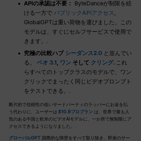
APIの承認は不要：
ByteDanceが制限を続
ける一方で
パブリックAPIアクセス
,
GlobalGPTは重い荷物を運びました。この
モデルは、すぐにセルフサービスで使用で
きます。.
究極の比較ハブ
シーダンス2.0
と並んでい
る。
ベオ 3.1
,
ワン
そして
クリング
.
これ
らすべてのトップクラスのモデルで、ワン
クリックでまったく同じビデオプロンプト
をテストできる。.
断片的で信頼性の低いサードパーティのラッパーにお金を払
う代わりに、ユーザーは
$10.8プロプラン
は、世界で最も人
気のある中国と欧米のビデオAIモデルに、一か所で無制限にア
クセスできるようになりました。.
グローバルGPT
国際的な障壁をすべて取り除き、即座のサー