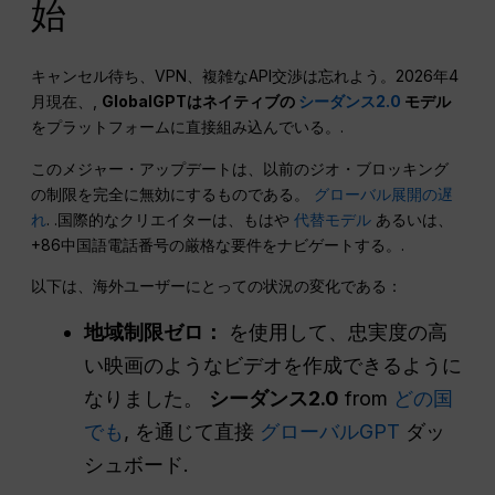
始
キャンセル待ち、VPN、複雑なAPI交渉は忘れよう。2026年4
月現在、,
GlobalGPTはネイティブの
シーダンス2.0
モデル
をプラットフォームに直接組み込んでいる。.
このメジャー・アップデートは、以前のジオ・ブロッキング
の制限を完全に無効にするものである。
グローバル展開の遅
れ
. .国際的なクリエイターは、もはや
代替モデル
あるいは、
+86中国語電話番号の厳格な要件をナビゲートする。.
以下は、海外ユーザーにとっての状況の変化である：
地域制限ゼロ：
を使用して、忠実度の高
い映画のようなビデオを作成できるように
なりました。
シーダンス2.0
from
どの国
でも
, を通じて直接
グローバルGPT
ダッ
シュボード.