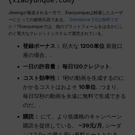
Jimengが報道される一方で、Xiaoyunqueは精通したユーザ
ーにとっての秘密兵器である。.
Seedance 2.0は無料です
か？
?Xiaoyunqueでは、他のプラットフォームをはるかにし
のぐ寛大なクレジットシステムで運営されている。.
登録ボーナス：
巨大な
1200単位
新規口
座の場合。.
一日の許容量：
毎日120クレジット
.
コスト効率性：
1秒の動画を生成するのに
かかるコストはおよそ
10単位
. .つまり、
毎日12秒の動画を永遠に無料で生成できる
のだ。.
購読：
にて、より低価格のキャンペーン
購読を提供している。
~39元/月
, シーダ
ンス2.0への最も安い有料ルートとなる。.