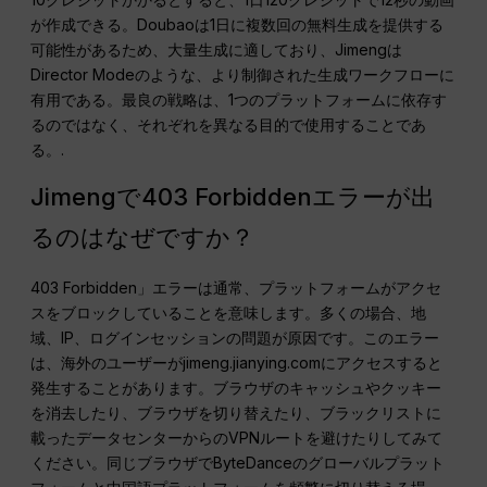
が作成できる。Doubaoは1日に複数回の無料生成を提供する
可能性があるため、大量生成に適しており、Jimengは
Director Modeのような、より制御された生成ワークフローに
有用である。最良の戦略は、1つのプラットフォームに依存す
るのではなく、それぞれを異なる目的で使用することであ
る。.
Jimengで403 Forbiddenエラーが出
るのはなぜですか？
403 Forbidden」エラーは通常、プラットフォームがアクセ
スをブロックしていることを意味します。多くの場合、地
域、IP、ログインセッションの問題が原因です。このエラー
は、海外のユーザーがjimeng.jianying.comにアクセスすると
発生することがあります。ブラウザのキャッシュやクッキー
を消去したり、ブラウザを切り替えたり、ブラックリストに
載ったデータセンターからのVPNルートを避けたりしてみて
ください。同じブラウザでByteDanceのグローバルプラット