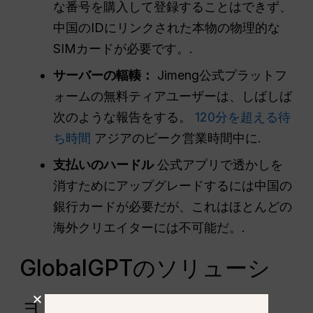
な番号を購入して登録することはできず、
中国のIDにリンクされた本物の物理的な
SIMカードが必要です。.
サーバーの輻輳：
Jimeng公式プラットフ
ォームの無料ティアユーザーは、しばしば
次のような報告をする。
120分を超える待
ち時間
アジアのピーク営業時間中に.
支払いのハードル
公式アプリで透かしを
消すためにアップグレードするには中国の
銀行カードが必要だが、これはほとんどの
海外クリエイターには不可能だ。.
GlobalGPTのソリューシ
ョン：国境なきシーダン