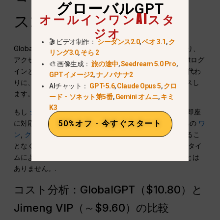
グローバルGPT
オールインワンAIスタ
ス2.0
ジオ
🎬 ビデオ制作：
シーダンス2.0
,
ベオ 3.1
,
ク
GlobalGPTは、統一されたハブとして機能することにより、
リング3.0
,
そら 2
アクセスの断片化問題を解決します。ビデオ用のWeChatログ
🎨 画像生成：
旅の途中
,
Seedream 5.0 Pro
,
インとスクリプト用のChatGPTアカウントを使い分ける代わ
GPTイメージ2
,
ナノバナナ2
りに、ユーザーは一元化されたダッシュボードにアクセスし
AIチャット：
GPT-5.6
,
Claude Opus 5
,
クロ
ます。.
ード・ソネット第5番
,
Gemini オムニ
,
キミ
K3
もし
シーダンス2.0
高遅延やキューが報告された場合、即座
に対応することができます。
プロンプトを切り替える
への
ワ
50%オフ - 今すぐスタート
ン
,
クリング
, あるいは
ベオ 3.1
インターフェイスを離れるこ
となく。この冗長性により、1つのプロバイダーのダウンタイ
ムによってクリエイティブなプロジェクトが停滞することは
ありません。.
コスト分析：GlobalGPT（$10.80）と
Jimeng VIP（～$9.60）の比較