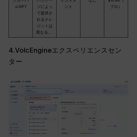
グローバ
パッケー
インスタ
なし
$10.80（
ルGPT
ジによっ
ント
プロ）
て提供さ
れるクレ
ジットは
異なる。.
4.VolcEngineエクスペリエンスセン
ター