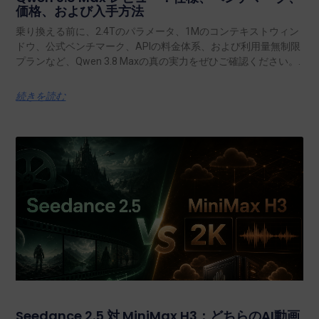
価格、および入手方法
乗り換える前に、2.4Tのパラメータ、1Mのコンテキストウィン
ドウ、公式ベンチマーク、APIの料金体系、および利用量無制限
プランなど、Qwen 3.8 Maxの真の実力をぜひご確認ください。.
続きを読む
Seedance 2.5 対 MiniMax H3：どちらのAI動画