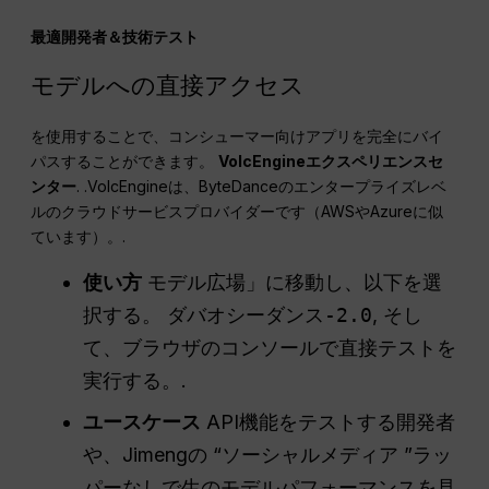
最適開発者＆技術テスト
モデルへの直接アクセス
を使用することで、コンシューマー向けアプリを完全にバイ
パスすることができます。
VolcEngineエクスペリエンスセ
ンター
. .VolcEngineは、ByteDanceのエンタープライズレベ
ルのクラウドサービスプロバイダーです（AWSやAzureに似
ています）。.
使い方
モデル広場」に移動し、以下を選
択する。
ダバオシーダンス-2.0
, そし
て、ブラウザのコンソールで直接テストを
実行する。.
ユースケース
API機能をテストする開発者
や、Jimengの “ソーシャルメディア ”ラッ
パーなしで生のモデルパフォーマンスを見