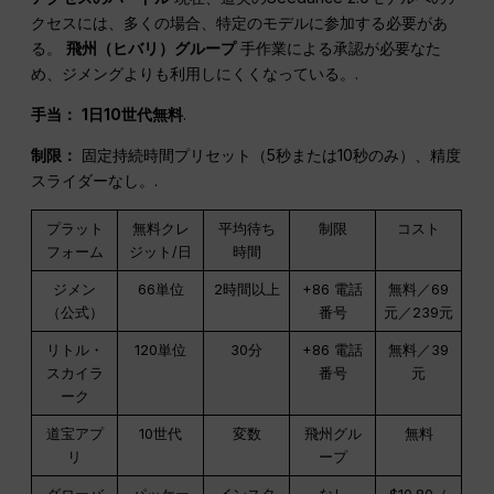
クセスには、多くの場合、特定のモデルに参加する必要があ
る。
飛州（ヒバリ）グループ
手作業による承認が必要なた
め、ジメングよりも利用しにくくなっている。.
手当：
1日10世代無料
.
制限：
固定持続時間プリセット（5秒または10秒のみ）、精度
スライダーなし。.
プラット
無料クレ
平均待ち
制限
コスト
フォーム
ジット/日
時間
ジメン
66単位
2時間以上
+86 電話
無料／69
（公式）
番号
元／239元
リトル・
120単位
30分
+86 電話
無料／39
スカイラ
番号
元
ーク
道宝アプ
10世代
変数
飛州グル
無料
リ
ープ