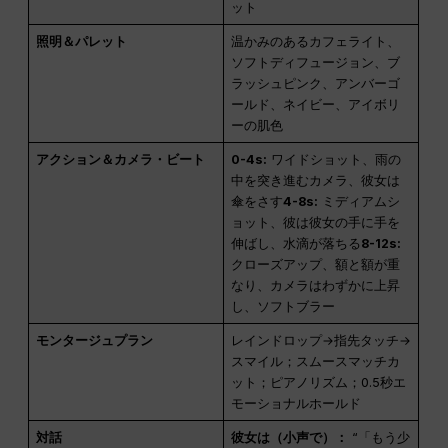
ット
照明＆パレット
温かみのあるカフェライト、
ソフトディフュージョン、ブ
ラッシュピンク、アンバーゴ
ールド、ネイビー、アイボリ
ーの肌色
アクション＆カメラ・ビート
0-4s:
ワイドショット、雨の
中を突き進むカメラ、彼女は
傘をさす
4-8s:
ミディアムシ
ョット、彼は彼女の手に手を
伸ばし、水滴が落ちる
8-12s:
クローズアップ、額と額が重
なり、カメラはわずかに上昇
し、ソフトブラー
モンタージュプラン
レインドロップ→指先タッチ→
スマイル；スムースマッチカ
ット；ピアノリズム；0.5秒エ
モーショナルホールド
対話
彼女は（小声で）：
“「もう少