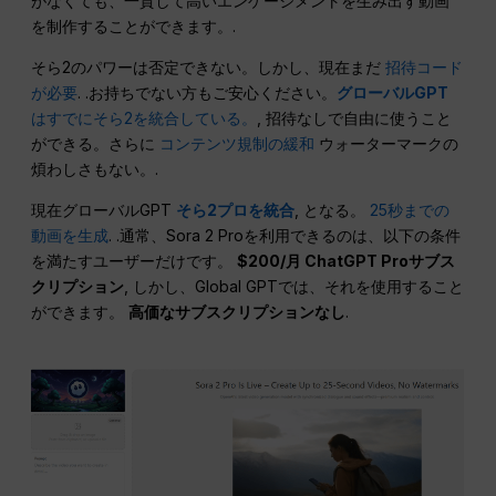
がなくても、一貫して高いエンゲージメントを生み出す動画
を制作することができます。.
そら2のパワーは否定できない。しかし、現在まだ
招待コード
が必要
. .お持ちでない方もご安心ください。
グローバルGPT
はすでにそら2を統合している。
, 招待なしで自由に使うこと
ができる。さらに
コンテンツ規制の緩和
ウォーターマークの
煩わしさもない。.
現在グローバルGPT
そら2プロを統合
, となる。
25秒までの
動画を生成
. .通常、Sora 2 Proを利用できるのは、以下の条件
を満たすユーザーだけです。
$200/月 ChatGPT Proサブス
クリプション
, しかし、Global GPTでは、それを使用すること
ができます。
高価なサブスクリプションなし
.