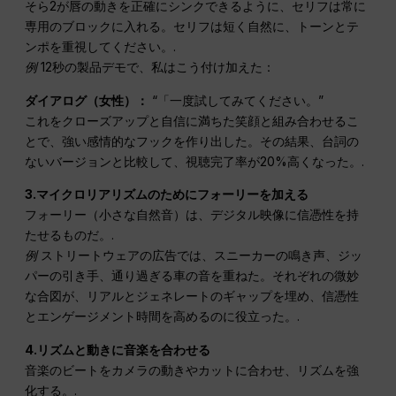
そら2が唇の動きを正確にシンクできるように、セリフは常に
専用のブロックに入れる。セリフは短く自然に、トーンとテ
ンポを重視してください。.
例
12秒の製品デモで、私はこう付け加えた：
ダイアログ（女性）：
“「一度試してみてください。”
これをクローズアップと自信に満ちた笑顔と組み合わせるこ
とで、強い感情的なフックを作り出した。その結果、台詞の
ないバージョンと比較して、視聴完了率が20%高くなった。.
3.マイクロリアリズムのためにフォーリーを加える
フォーリー（小さな自然音）は、デジタル映像に信憑性を持
たせるものだ。.
例
ストリートウェアの広告では、スニーカーの鳴き声、ジッ
パーの引き手、通り過ぎる車の音を重ねた。それぞれの微妙
な合図が、リアルとジェネレートのギャップを埋め、信憑性
とエンゲージメント時間を高めるのに役立った。.
4.リズムと動きに音楽を合わせる
音楽のビートをカメラの動きやカットに合わせ、リズムを強
化する。.