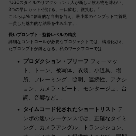
“UGCスタイルのリアクション：人が新しい飲み物を味わい、
3つの早口カット-開ける、一口飲む、微笑む。”
これらはAIに創造的な自由を与え、最小限のインプットで首尾
一貫した魅力的な結果を生み出す。.
長いプロンプト - 監督レベルの精度
詳細なコントロールが必要なプロジェクトでは、構造化され
たプロンプトが鍵となる。私のワークフローでは
プロダクション・ブリーフ
フォーマッ
ト、トーン、被写体、衣装、小道具、場
所、フレーミング、照明、連続性、アクシ
ョン、カメラ・ビート、モンタージュ、台
詞、音響など。.
タイムコード化されたショートリスト
テ
ンポの速いシーケンスでは、正確なタイミ
ング、カメラアングル、トランジション、