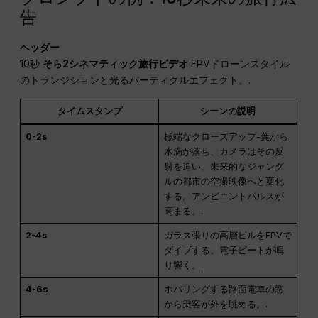
告
ヘッダー
10秒
そら2シネマティック旅行ビデオ
FPVドローンスタイル
のトランジションと光るパーティクルエフェクト。.
タイムスタンプ
シーンの説明
0-2s
極端なクローズアップ-葉から
水滴が落ち、カメラはその反
射を追い、未来的なジャング
ルの都市の空撮映像へと変化
する。アンビエントパルスが
高まる。.
2-4s
ガラス張りの高層ビルをFPVで
ダイブする。電子ビートが鳴
り響く。.
4-6s
ホバリングする路面電車の窓
から乗客が外を眺める。.