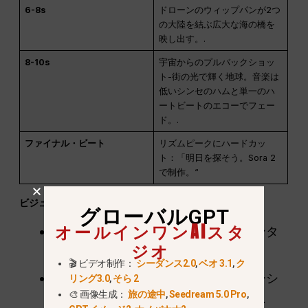
6-8s
ドローンのウィップパンが2つ
の大陸を結ぶ広大な海の橋を
映し出す。.
8-10s
宇宙からのプルバックショッ
ト-街の光で輝く地球。音楽は
低いシンセのハムと単一のハ
ートビートのエコーでフェー
ド。.
ファイナル・ビート
リズムピークにハードカッ
ト：「明日を探そう。Sora 2
で制作。“
ビジュアル＆オーディオノート
グローバルGPT
オールインワンAIスタ
照明：
コールドブルーとネオンマゼンタ
ジオ
のコントラスト。.
🎬 ビデオ制作：
シーダンス2.0
,
ベオ 3.1
,
ク
トランジションズ
レンズモーフ、モーシ
リング3.0
,
そら 2
🎨 画像生成：
旅の途中
,
Seedream 5.0 Pro
,
ョンブラー、パーティクルフェード。.