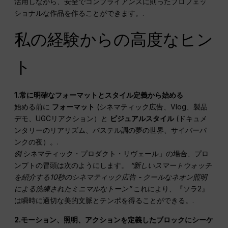
活用しながら、安全でコンプライアンスに則ったプロフェッ
ショナルな作品を作ることができます。.
私の経験からの高度なヒン
ト
1.常に明確なフォーマットとスタイル定義から始める
始める前に
フォーマット
(シネマティック広告、Vlog、製品
デモ、UGCリアクション）と
ビジュアルスタイル
(ドキュメ
ンタリーのリアリズム、パステル調の夢の世界、サイバーパ
ンクの夜）。.
例
シネマティック・プロダクト・リヴェール」の場合、プロ
ンプトの冒頭は次のようにします。
“新しいスマートウォッチ
を紹介する10秒のシネマティック広告 - クールなネオン照明
による洗練されたミニマルなトーン”
これにより、『ソラ2』
は瞬時に適切な美的文脈とテンポを得ることができる。.
2.モーション、照明、アクションを定義したブロックにシーケ