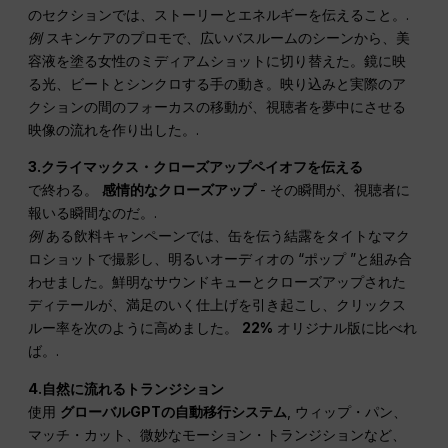
のセクションでは、ストーリーとエネルギーを伝えること。.
例
スキンケアのプロモで、広いバスルームのシーンから、美
容液を塗る女性のミディアムショットに切り替えた。鏡に映
る光、ビートとシンクロする手の動き。映り込みと実際のア
クションの間のフォーカスの移動が、視聴者を夢中にさせる
映像の流れを作り出した。.
3.クライマックス・クローズアップペイオフを伝える
で終わる。
感情的なクローズアップ
- その瞬間が、視聴者に
報いる瞬間なのだ。.
例
ある飲料キャンペーンでは、缶を伝う結露をタイトなマク
ロショットで撮影し、明るいオーディオの “ポップ ”と組み合
わせました。鮮明なサウンドキューとクローズアップされた
ディテールが、満足のいく仕上げを引き起こし、クリックス
ルー率を次のように高めました。
22%
オリジナル版に比べれ
ば。.
4.自然に流れるトランジション
使用
グローバルGPTの自動移行システム
, ウィップ・パン、
マッチ・カット、微妙なモーション・トランジションなど、