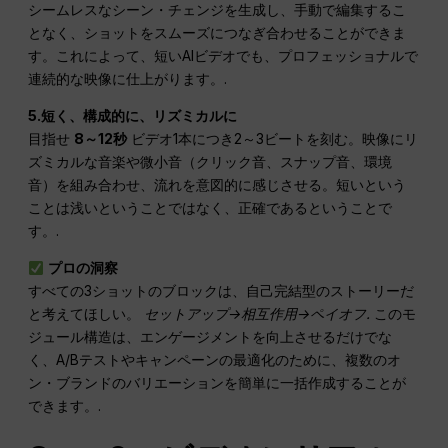
シームレスなシーン・チェンジを生成し、手動で編集するこ
となく、ショットをスムーズにつなぎ合わせることができま
す。これによって、短いAIビデオでも、プロフェッショナルで
連続的な映像に仕上がります。.
5.短く、構成的に、リズミカルに
目指せ
8～12秒
ビデオ1本につき2～3ビートを刻む。映像にリ
ズミカルな音楽や微小音（クリック音、スナップ音、環境
音）を組み合わせ、流れを意図的に感じさせる。短いという
ことは浅いということではなく、正確であるということで
す。.
プロの洞察
すべての3ショットのブロックは、自己完結型のストーリーだ
と考えてほしい。
セットアップ→相互作用→ペイオフ.
このモ
ジュール構造は、エンゲージメントを向上させるだけでな
く、A/Bテストやキャンペーンの最適化のために、複数のオ
ン・ブランドのバリエーションを簡単に一括作成することが
できます。.