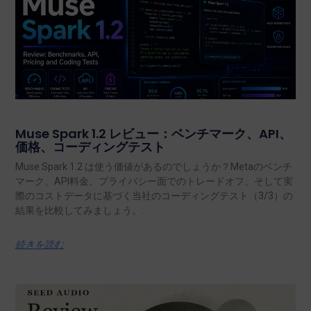
Muse Spark 1.2 レビュー：ベンチマーク、API、
価格、コーディングテスト
Muse Spark 1.2 は使う価値があるのでしょうか？Metaのベンチ
マーク、API料金、プライバシー面でのトレードオフ、そして実
際のコストデータに基づく当社のコーディングテスト（3/3）の
結果を比較してみましょう。.
続きを読む