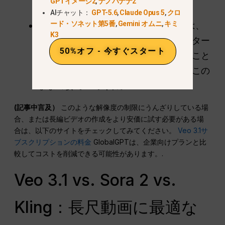
GPTイメージ2
,
ナノバナナ2
もしれない。.
AIチャット：
GPT-5.6
,
Claude Opus 5
,
クロ
ード・ソネット第5番
,
Gemini オムニ
,
キミ
解決策
用途
参照画像
. .拡張する場合は、
K3
ビデオソースと一緒に、元のキャラクター
50%オフ - 今すぐスタート
の参照画像を常に含めます。こうすること
で、AIに「おい、こいつ覚えてるか？この
ままの姿でいてくれ。“
(記事中言及）
このような解像度の制限にうんざりしている場
合、または長編ビデオの作成をより安価に試す必要がある場
合は、以下のサイトをチェックしてみてください。
Veo 3.1サ
ブスクリプションの料金
GlobalGPTは、企業向けプランと比
較してコストを削減できる可能性があります。.
Veo 3.1 vs. Sora 2 vs.
Kling：長尺動画に最適な