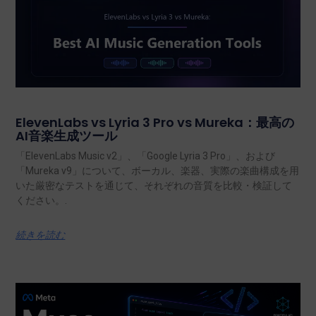
ElevenLabs vs Lyria 3 Pro vs Mureka：最高の
AI音楽生成ツール
「ElevenLabs Music v2」、「Google Lyria 3 Pro」、および
「Mureka v9」について、ボーカル、楽器、実際の楽曲構成を用
いた厳密なテストを通じて、それぞれの音質を比較・検証して
ください。.
続きを読む