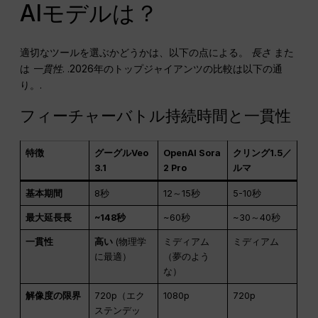
AIモデルは？
適切なツールを選ぶかどうかは、以下の点による。
長さ
また
は
一貫性
. .2026年のトップジャイアンツの比較は以下の通
り。.
フィーチャーバトル持続時間と一貫性
特徴
グーグルVeo
OpenAI Sora
クリング1.5／
3.1
2 Pro
ルマ
基本期間
8秒
12～15秒
5-10秒
最大延長長
~148秒
~60秒
~30～40秒
一貫性
高い
(物理学
ミディアム
ミディアム
に最適）
（夢のよう
な）
解像度の限界
720p（エク
1080p
720p
ステンデッ