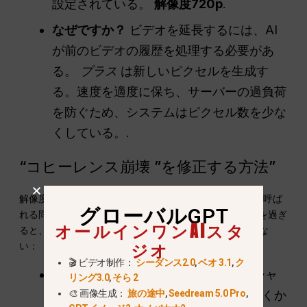
設定されている。
解像度720p
.
なぜですか？
ビデオを延長するには、AI
が前のビデオの履歴を処理する必要があ
る。
プラス
は新しいピクセルを生成す
る。速度を適度に保ち、サーバーの過負荷
を防ぐため、システムはピクセル数を少な
くしている。.
“コヒーレンス崩壊 ”を修正する方法”
解像度を超えると、長いビデオは “コヒーレンス崩壊 ”と呼ば
グローバルGPT
れる問題に直面します。約60秒（およそ8本の延長線）を過ぎ
オールインワンAIスタ
ると、奇妙なことが起こっていることに気づくかもしれな
ジオ
い：
🎬 ビデオ制作：
シーダンス2.0
,
ベオ 3.1
,
ク
シェイプシフター」効果：
主人公のシャ
リング3.0
,
そら 2
🎨 画像生成：
旅の途中
,
Seedream 5.0 Pro
,
ツの色が徐々に青から紫に変わっていくか