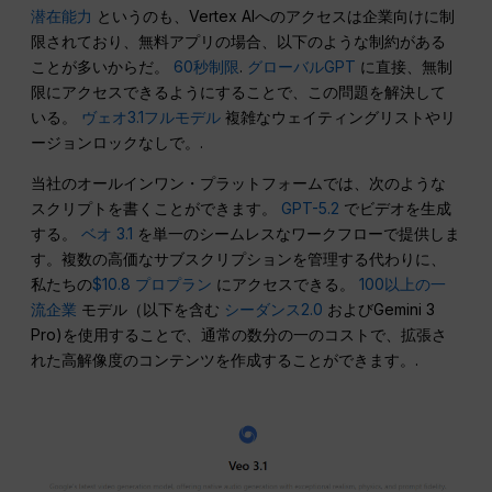
潜在能力
というのも、Vertex AIへのアクセスは企業向けに制
限されており、無料アプリの場合、以下のような制約がある
ことが多いからだ。
60秒制限
.
グローバルGPT
に直接、無制
限にアクセスできるようにすることで、この問題を解決して
いる。
ヴェオ3.1フルモデル
複雑なウェイティングリストやリ
ージョンロックなしで。.
当社のオールインワン・プラットフォームでは、次のような
スクリプトを書くことができます。
GPT-5.2
でビデオを生成
する。
ベオ 3.1
を単一のシームレスなワークフローで提供しま
す。複数の高価なサブスクリプションを管理する代わりに、
私たちの
$10.8
プロプラン
にアクセスできる。
100以上の一
流企業
モデル（以下を含む
シーダンス2.0
およびGemini 3
Pro)を使用することで、通常の数分の一のコストで、拡張さ
れた高解像度のコンテンツを作成することができます。.