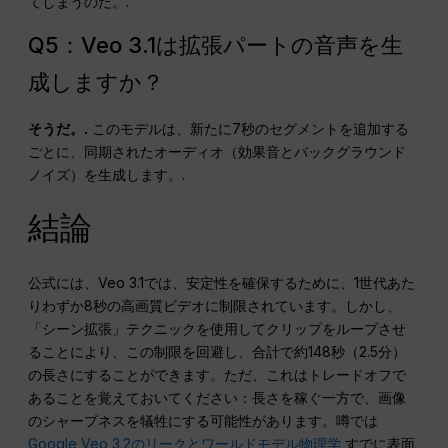
てしまうのだ。.
Q5：Veo 3.1は拡張パートの音声を生
成しますか？
そうだ。.
このモデルは、新たに7秒のセグメントを追加する
ごとに、同期されたオーディオ（効果音とバックグラウンド
ノイズ）を生成します。.
結論
公式には、Veo 3.1では、安定性を確保するために、1世代あた
りわずか8秒の高画質ビデオに制限されています。しかし、
「シーン拡張」テクニックを使用してクリップをループさせ
ることにより、この制限を回避し、合計で約148秒（2.5分）
の長さにすることができます。ただ、これはトレードオフで
あることを覚えておいてください：長さを稼ぐ一方で、画像
のシャープネスを犠牲にする可能性があります。噂では
Google Veo 3.2のリークとワールドモデル物理学
すでに表面