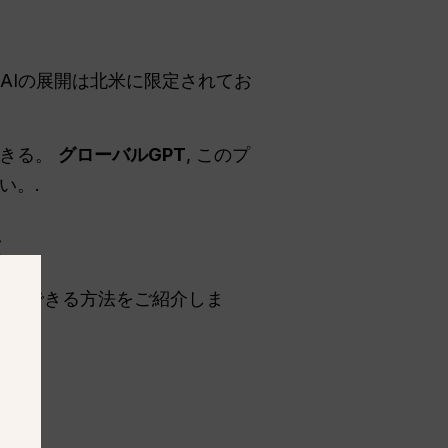
penAIの展開は北米に限定されてお
できる。
グローバルGPT
, このプ
い。.
法
今すぐできる方法をご紹介しま