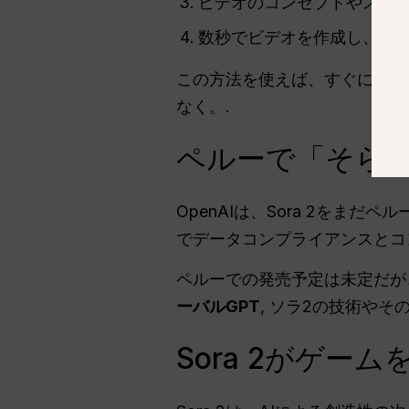
ビデオのコンセプトやストー
数秒でビデオを作成し、ダウ
この方法を使えば、すぐに以下
なく。.
ペルーで「そら2
OpenAIは、Sora 2をまだ
でデータコンプライアンスとコ
ペルーでの発売予定は未定だが
ーバルGPT
, ソラ2の技術や
Sora 2がゲー