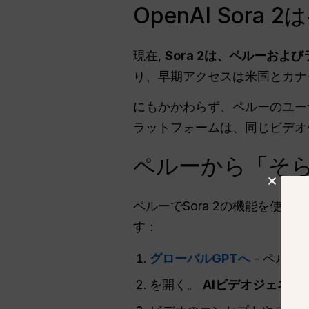
OpenAI Sor
現在,
Sora 2は、ペルーお
り、早期アクセスは米国とカナ
にもかかわらず、ペルーのユーザ
ラットフォームは、同じビデオ
ペルーから「そ
ペルーでSora 2の機能を使
す：
グローバルGPTへ
- ペルー
を開く。
AIビデオジェネレ