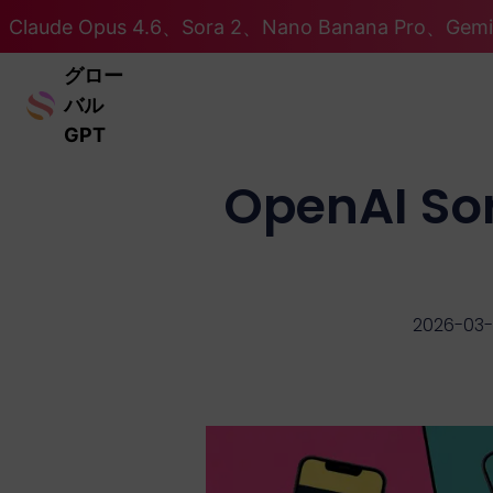
Claude Opus 4.6、Sora 2、Nano Banana Pro、Ge
グロー
バル
GPT
OpenAI 
2026-03-