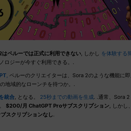
ora 2はペルーでは正式に利用できない
, しかし
を体験する
ノロジーが今すぐ利用できる。.
PT
,
ペルーのクリエイターは、Sora 2のような機能に
nAIの地域的なローンチを待つか。.
を統合
, となる。
25秒までの動画を生成
. .通常、Sor
す。
$200/月 ChatGPT Proサブスクリプション
, しかし
サブスクリプションなし
.