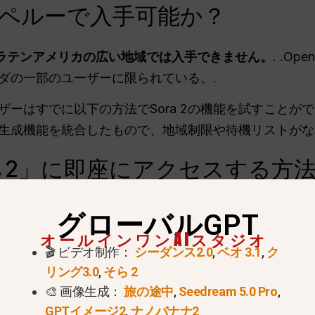
a 2はペルーで入手可能か？
よびラテンアメリカの広い地域では入手できません。
. .O
ダの一部のユーザーに限られている。.
ーはすでに以下の方法でSora 2の機能を試すことが
生成機能を統合したもので、地域制限や待機リストがな
ら2」に即座にアクセスする方
い始めるには、OpenAIの正式な拡張を待つ必要はない。
グローバルGPT
オールインワンAIスタジオ
🎬 ビデオ制作：
シーダンス2.0
,
ベオ 3.1
,
ク
のどこからでも、地域ブロックなしでアクセスできる。.
リング3.0
,
そら 2
ーター
セクションを参照されたい。.
🎨 画像生成：
旅の途中
,
Seedream 5.0 Pro
,
GPTイメージ2
,
ナノバナナ2