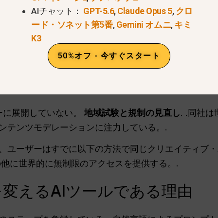
リーのプロンプトを入力してください。.
AIチャット：
GPT-5.6
,
Claude Opus 5
,
クロ
ンロードする - ウォーターマークなし、無制限。.
ード・ソネット第5番
,
Gemini オムニ
,
キミ
K3
の情報にアクセスできる。
そら2段ツール
認証コードや
50%オフ - 今すぐスタート
」が発売されない理由
ペルーに展開していない。
地域試験と規制の見直し
. .同
ンテンツモデレーションに注力している。.
、ユーザーはすでに以下の方法で同じクリエイティブ
その他に世界的に無制限のアクセスを提供する。.
ムを変えるAIツールである理由