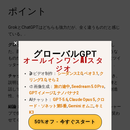
ポイント
GrokとChatGPTはどちらも強力だが、全く違うものだと感じ
ている。.
グロック
は、インターネットの最新トレンドを知り尽くし
グローバルGPT
た、面白くて皮肉たっぷりの友達とチャットしているような
オールインワンAIスタ
ものだ。遊び心があり、素早く、ミームやジョーク、X（ツイ
ッター）からのリアルタイムのアップデートに最適です。.
ジオ
🎬 ビデオ制作：
シーダンス2.0
,
ベオ 3.1
,
ク
チャットGPT
は、プロフェッショナルな方法で文章を書き、
リング3.0
,
そら 2
説明し、問題解決できる、よく整理された信頼できる同僚と
🎨 画像生成：
旅の途中
,
Seedream 5.0 Pro
,
話しているようなものだ。トレンドというより、構造、創造
GPTイメージ2
,
ナノバナナ2
性、そして仕事を成し遂げることが重要なのだ。.
AIチャット：
GPT-5.6
,
Claude Opus 5
,
クロ
ード・ソネット第5番
,
Gemini オムニ
,
キミ
結論：
Grokは楽しく、個性に溢れている。ChatGPTはシャー
K3
プで生産的。ChatGPTは仕事を助けてくれるし、Grokは笑わ
せてくれる。.
50%オフ - 今すぐスタート