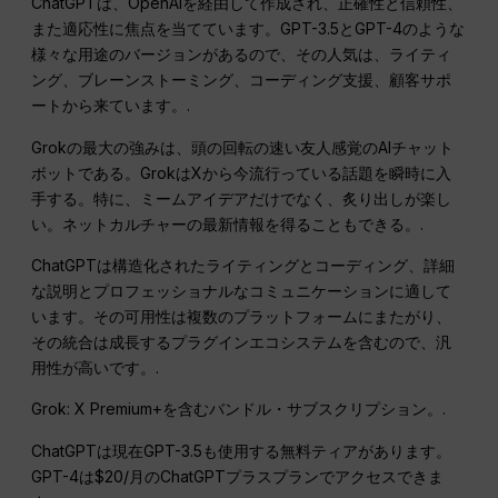
ChatGPTは、OpenAIを経由して作成され、正確性と信頼性、
また適応性に焦点を当てています。GPT-3.5とGPT-4のような
様々な用途のバージョンがあるので、その人気は、ライティ
ング、ブレーンストーミング、コーディング支援、顧客サポ
ートから来ています。.
Grokの最大の強みは、頭の回転の速い友人感覚のAIチャット
ボットである。GrokはXから今流行っている話題を瞬時に入
手する。特に、ミームアイデアだけでなく、炙り出しが楽し
い。ネットカルチャーの最新情報を得ることもできる。.
ChatGPTは構造化されたライティングとコーディング、詳細
な説明とプロフェッショナルなコミュニケーションに適して
います。その可用性は複数のプラットフォームにまたがり、
その統合は成長するプラグインエコシステムを含むので、汎
用性が高いです。.
Grok: X Premium+を含むバンドル・サブスクリプション。.
ChatGPTは現在GPT-3.5も使用する無料ティアがあります。
GPT-4は$20/月のChatGPTプラスプランでアクセスできま