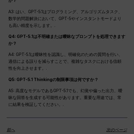
か？
A3: はい、GPT-5.1はプログラミング、アルゴリズムタスク、
数学的問題解決において、GPT-5やインスタントモードより
も高い精度を示します。.
Q4: GPT-5.1は不明確または曖昧なプロンプトを処理できます
か？
A4: GPT-5.1は曖昧性を認識し、明確化のための質問を行い、
過信による誤りを減らすことで、複雑なタスクにおける信頼
性を向上させます。.
Q5: GPT-5.1 Thinkingの制限事項は何ですか？
A5: 高度なモデルであるGPT-5.1でも、幻覚や偏った出力、曖
昧な回答を生成する可能性があります。重要な用途では、常
に結果を検証してください。.
前へ
次のページ