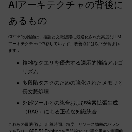
AIアーキテクチャの背後に
あるもの
GPT-5.1の推論は、推論と文脈認識に最適化された高度なLLM
アーキテクチャに依存しています。改善点には以下が含まれ
ます：
複雑なクエリを優先する適応的推論アルゴ
リズム
多段階タスクのための強化されたメモリと
長文脈処理
外部ツールとの統合および検索拡張生成
（RAG）による正確な知識統合
これらの最適化は、計算時間、精度、リソース効率のバラン
スを取り、GPT-5.1 Thinkingを専門的および研究用途で実用的