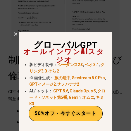
グローバルGPT
オールインワンAIスタ
ジオ
制限事項、リスク、および
🎬 ビデオ制作：
シーダンス2.0
,
ベオ 3.1
,
ク
リング3.0
,
そら 2
倫理的考慮事項
🎨 画像生成：
旅の途中
,
Seedream 5.0 Pro
,
GPTイメージ2
,
ナノバナナ2
AIチャット：
GPT-5.6
,
Claude Opus 5
,
クロ
GPT-5.1 Thinkingは高度な機能ですが、ユーザーは以下の点に
ード・ソネット第5番
,
Gemini オムニ
,
キミ
留意する必要があります：
K3
幻覚の可能性または誤った出力
50%オフ - 今すぐスタート
データと回答におけるバイアス