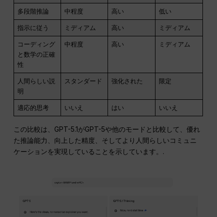
多段階推論
中程度
高い
低い
指示に従う
ミディアム
高い
ミディアム
コーディング
中程度
高い
ミディアム
と数学の正確
性
人間らしい説
スタンダード
強化された
限定
明
適応的思考
いいえ
はい
いいえ
この比較は、GPT-5.1がGPT-5や他のモードと比較して、優れ
た推論能力、向上した精度、そしてより人間らしいコミュニ
ケーションを実現していることを示しています。.