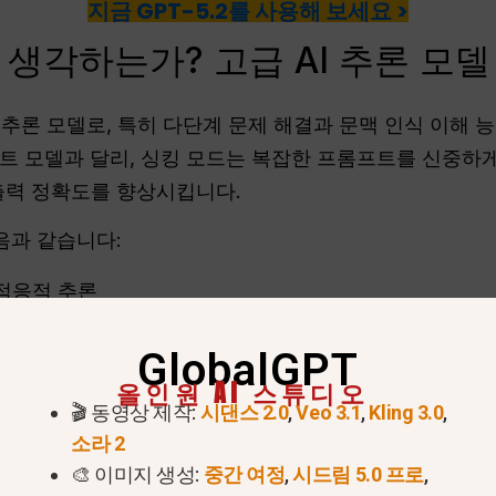
지금 GPT-5.2를 사용해 보세요 >
엇을 생각하는가? 고급 AI 추론 모
된 추론 모델로, 특히 다단계 문제 해결과 문맥 인식 이해
트 모델과 달리, 싱킹 모드는 복잡한 프롬프트를 신중하게
출력 정확도를 향상시킵니다.
다음과 같습니다:
적응적 추론
명
GlobalGPT
 신속한 이행
올인원 AI 스튜디오
🎬 동영상 제작:
시댄스 2.0
,
Veo 3.1
,
Kling 3.0
,
다면, 이 글을 확인해 보세요:
GPT-5.1 가격은 얼마인가요
소라 2
🎨 이미지 생성:
중간 여정
,
시드림 5.0 프로
,