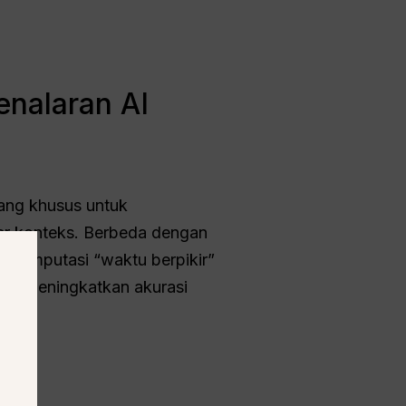
enalaran AI
cang khusus untuk
r konteks. Berbeda dengan
 komputasi “waktu berpikir”
an meningkatkan akurasi