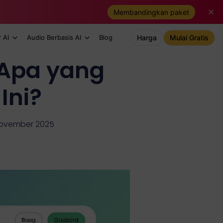
Membandingkan paket
 AI
Audio Berbasis AI
Blog
Harga
Mulai Gratis
 Apa yang
Ini?
 November 2025