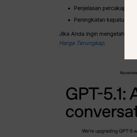
Penjelasan percakapan y
Peningkatan kepatuhan t
Jika Anda ingin mengetahui harg
Harga Terungkap
.