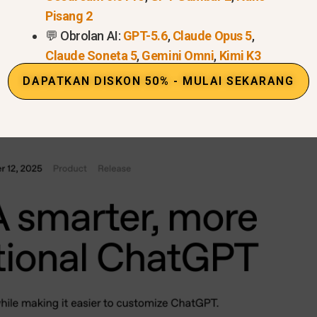
Pisang 2
ang mirip manusia
💬 Obrolan AI:
GPT-5.6
,
Claude Opus 5
,
erhadap instruksi dan kepatuhan yang cepat
Claude Soneta 5
,
Gemini Omni
,
Kimi K3
a GPT-5.1, silakan baca artikel ini:
Berapa Biaya GPT-
DAPATKAN DISKON 50% - MULAI SEKARANG