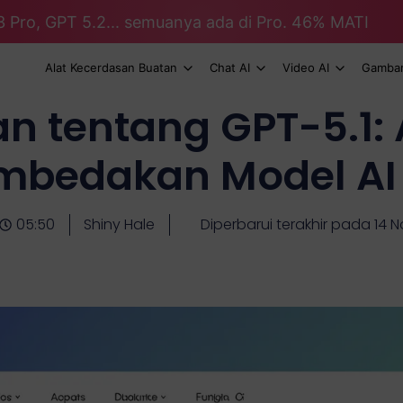
3 Pro, GPT 5.2... semuanya ada di Pro. 46% MATI
Alat Kecerdasan Buatan
Chat AI
Video AI
Gambar
an tentang GPT-5.1:
bedakan Model AI 
05:50
Shiny Hale
Diperbarui terakhir pada 14