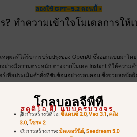
ลองใช้ GPT-5.2 ตอนนี้ >
ไร? ทำความเข้าใจโมเดลการให้เห
หตุผลที่ได้รับการปรับปรุงของ OpenAI ซึ่งออกแบบมาโดย
อย่างมีความตระหนัก ต่างจากโมเดล Instant ที่ให้ความส
เพื่อประเมินคำสั่งที่ซับซ้อนอย่างรอบคอบ ซึ่งช่วยลดข้อ
g ได้แก่:
โกลบอลจีพีที
สตูดิโอ AI แบบครบวงจร
ได้กับข้อมูลบริบทที่ยาว
🎬 การสร้างวิดีโอ:
ซีแดนซ์ 2.0
,
Veo 3.1
,
คลิง
3.0
,
โซระ 2
ยมนุษย์
🎨 การสร้างภาพ:
มิดเจอร์นีย์
,
Seedream 5.0
รปฏิบัติตามคำแนะนำอย่างรวดเร็ว