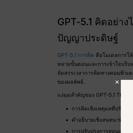
GPT‑5.1 คิดอย่าง
ปัญญาประดิษฐ์
GPT‑5.1 การคิด
คือโมเดลการให้เ
หลายขั้นตอนและการเข้าใจบริบท
จัดสรรเวลาการคิดทางคอมพิวเตอร์
ของผลลัพธ์.
แง่มุมสำคัญของ GPT‑5.1 Thinkin
การคิดเชิงเหตุผลที่ปรับตัว
คำอธิบายเชิงสนทนาที่คล้า
การปรับปรุงการสอนและกา