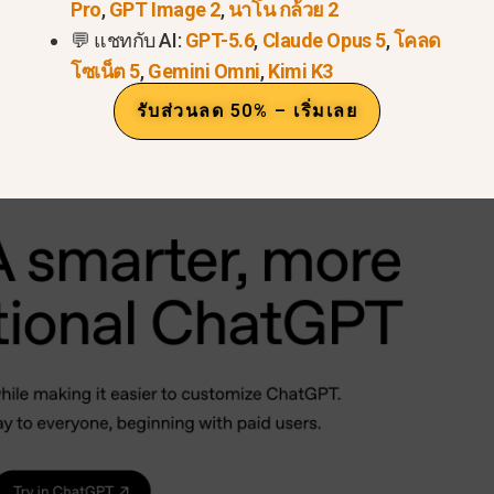
Pro
,
GPT Image 2
,
นาโน กล้วย 2
💬 แชทกับ AI:
GPT-5.6
,
Claude Opus 5
,
โคลด
PT‑5.1 กรุณาตรวจสอบบทความนี้:
GPT‑5.1 มีค่าใช้จ่ายเ
โซเน็ต 5
,
Gemini Omni
,
Kimi K3
รับส่วนลด 50% – เริ่มเลย