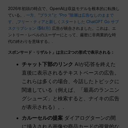
2026年初頭の時点で、OpenAIは収益モデルを根本的に転換し
ている。.
一方、“プラス”
と “Pro ”階層は広告なしのままで
す、,
フリー・ティアと新しくスタートした
ChatGPT Go サブ
スクリプション ($8/月)
広告が統合されました。これは、エ
ントリー・レベルのユーザーにとって、厳密に非商業的な時
代の終わりを意味する。.
スポンサード・リザルト」は主に2つの形式で表示される：
チャット下部のリンク
AIが応答を終えた
直後に表示されるテキストベースの広告。
これらは多くの場合、今話したトピックに
関連している（例えば、「最高のランニン
グシューズ」と検索すると、ナイキの広告
が表示される）。.
カルーセルの提案
ダイアログターンの間
に挿入される画像や商品カードの視覚的な