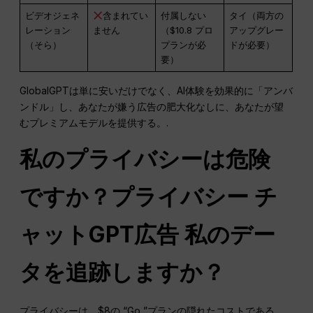
ビデオジェネ
含まれてい
付属しない
タイ（両方の
レーション
ません
（$10.8 プロ
アップグレー
（そら）
プランが必
ドが必要）
要）
GlobalGPTは単に安いだけでなく、AI体験を効果的に「アンバ
ンドル」し、あなたが嫌う広告の肥大化なしに、あなたが望
むプレミアムモデルを提供する。.
私のプライバシーは危険
ですか？プライバシー
チ
ャットGPT
広告
私のデー
タを追跡しますか？
プライバシーは、$8の “Go ”プランの隠れたコストである。