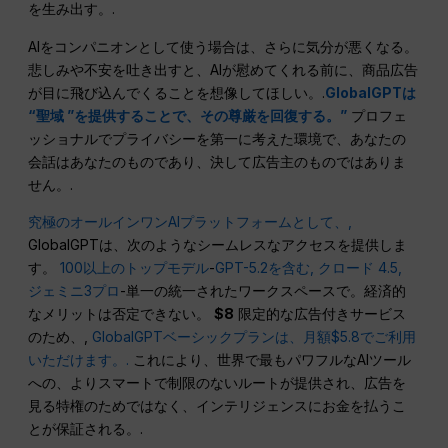
を生み出す。.
AIをコンパニオンとして使う場合は、さらに気分が悪くなる。
悲しみや不安を吐き出すと、AIが慰めてくれる前に、商品広告
が目に飛び込んでくることを想像してほしい。.
GlobalGPTは
“聖域 ”を提供することで、その尊厳を回復する。”
プロフェ
ッショナルでプライバシーを第一に考えた環境で、あなたの
会話はあなたのものであり、決して広告主のものではありま
せん。.
究極のオールインワンAIプラットフォームとして、,
GlobalGPTは、次のようなシームレスなアクセスを提供しま
す。
100以上のトップモデル
-
GPT-5.2を含む
, クロード 4.5,
ジェミニ3プロ
-単一の統一されたワークスペースで。経済的
なメリットは否定できない。
$8
限定的な広告付きサービス
のため、,
GlobalGPTベーシックプランは、月額$5.8でご利用
いただけます。.
これにより、世界で最もパワフルなAIツール
への、よりスマートで制限のないルートが提供され、広告を
見る特権のためではなく、インテリジェンスにお金を払うこ
とが保証される。.