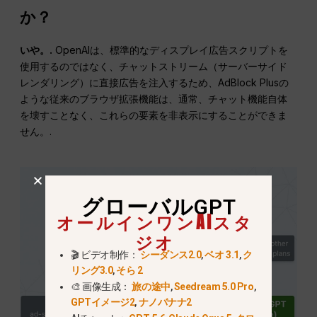
か？
いや。.
OpenAIは、標準的なディスプレイ広告スクリプトを
使用するのではなく、チャットストリーム（サーバーサイド
レンダリング）に直接広告を注入するため、AdBlock Plusの
ような従来のブラウザ拡張機能は、通常、チャット機能自体
を壊すことなく、これらの要素を非表示にすることができま
せん。.
グローバルGPT
オールインワンAIスタ
ジオ
🎬 ビデオ制作：
シーダンス2.0
,
ベオ 3.1
,
ク
リング3.0
,
そら 2
🎨 画像生成：
旅の途中
,
Seedream 5.0 Pro
,
GPTイメージ2
,
ナノバナナ2