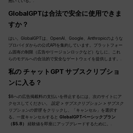
抱いている。.
GlobalGPTは合法で安全に使用できま
すか？
はい。GlobalGPTは、OpenAI、Google、Anthropicのような
プロバイダからの公式APIを集約しています。プラットフォー
ム固有の制限（広告やリージョンロックなど）なしに、これ
らのモデルへの合法的で安全なゲートウェイを提供します。.
私の
チャットGPT
サブスクリプショ
ンに入る？
$8への広告掲載料の支払いを停止するには、次のサイトにア
クセスしてください。
設定 > サブスクリプション > サブスク
リプションの管理
をクリックし、「キャンセル」を選択す
る。一度キャンセルすると
GlobalGPTベーシックプラン
（$5.8）
経験値を即座にアップグレードするために。.