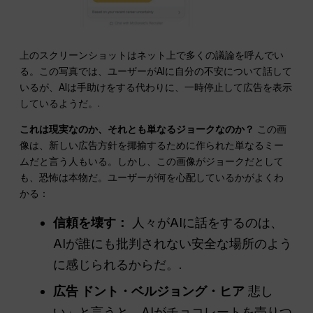
上のスクリーンショットはネット上で多くの議論を呼んでい
る。この写真では、ユーザーがAIに自分の不安について話して
いるが、AIは手助けをする代わりに、一時停止して広告を表示
しているようだ。.
これは現実なのか、それとも単なるジョークなのか？
この画
像は、新しい広告方針を揶揄するために作られた単なるミー
ムだと言う人もいる。しかし、この画像がジョークだとして
も、恐怖は本物だ。ユーザーが何を心配しているかがよくわ
かる：
信頼を壊す：
人々がAIに話をするのは、
AIが誰にも批判されない安全な場所のよう
に感じられるからだ。.
広告
ドント・ベルジョング・ヒア
悲し
い」と言うと、AIがチョコレートを売りつ