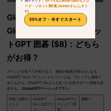
AIチャット：
GPT-5.6
,
Claude Opus 5
,
クロ
ード・ソネット第5番
,
Gemini オムニ
,
キミ
K3
GlobalGPT ($5.8) vs.
50%オフ - 今すぐスタート
GlobalGPT ($5.8).
チャッ
トGPT
囲碁 ($8)：どちら
がお得？
スペックを並べて分析すると、価値の格差が明らかになる。
ChatGPT Goの “オフィシャル ”バッジは、プレミアム価格で
ありながら、ChatGPT Goよりも劣った広告サポート体験を提
供する。
GlobalGPTベーシックプラン
.
特徴・比較ポ
ChatGPT
GlobalGPTベ
優勝？
イント
Go（公式プラ
ーシック（推
ン）
奨）