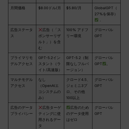
月間価格
$8.00ドル/月
$5.80/月
GlobalGPT（
27%を保存）
．
広告ステータ
広告（「ス
100% アドフ
グローバル
ス
ポンサーリザ
リー環境
GPT
ルト」）を含
む
プライマリモ
GPT-5.2イン
GPT-5.2（制
グローバル
デルアクセス
スタント（ラ
限なしフルバ
GPT
。
イト/高速版）
ージョン）
マルチモデル
なし
クロード4.5、
グローバル
アクセス
（OpenAIエ
ジェミニ3プ
GPT
コシステムの
ロ、その他
み）
100以上
広告のデータ
広告ターゲ
広告のため
グローバル
プライバシー
ティングに使
のデータ使用
GPT
用されるデー
はゼロ
タ