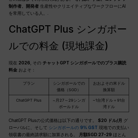
制作者、開発者
生産性やクリエイティブなワークフローにAI
を常用している人。.
ChatGPT Plus シンガポー
ルでの料金 (現地課金)
現在
2026
, その
チャットGPT
シンガポールでのプラス購読
料金
およそ：
プラン
シンガポールでの
おおよその米ドル
価格（SGD）
換算額
ChatGPT Plus
~月27～29シンガ
~1台湾ドル＋91台
ポールドル
湾ドル
ChatGPT Plusの公式価格は以下の通りです。
$20 ドル/月
グ
ローバルに、そして
シンガポールの
9% GST
現地での支払い
領収書の最終請求額に加算される。
月額SGD 27-29
ほとん