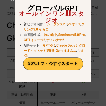
グローバルGPT
これによりGlobalGPTは
より費用対効果の高い選択肢
毎日AI
オールインワンAIスタ
に頼るクリエイター、プロフェッショナル、学生のために。.
ジオ
ChatGPT Plus vs
🎬 ビデオ制作：
シーダンス2.0
,
ベオ 3.1
,
ク
リング3.0
,
そら 2
🎨 画像生成：
旅の途中
,
Seedream 5.0 Pro
,
GlobalGPT（簡易比較）
GPTイメージ2
,
ナノバナナ2
AIチャット：
GPT-5.6
,
Claude Opus 5
,
クロ
ード・ソネット第5番
,
Gemini オムニ
,
キミ
特徴
ChatGPT Plus
グローバルGPT
K3
月額費用（シンガ
~$21.8
~$10.80（PRO）
50%オフ - 今すぐスタート
ポール）
~SGD 27-29
AIモデル
OpenAIのみ
100以上のモデル
クロード / 双子座 /
困惑
画像・動画生成
限定
上級
最適
単一ツールユーザ
パワーユーザーと