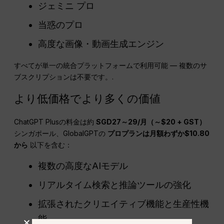
ジェミニ プロ
当惑のプロ
高度な画像・動画生成エンジン
すべてが単一の統合プラットフォームで利用可能 — 複数のサ
ブスクリプションは不要です。.
より低価格でより多くの価値
ChatGPT Plusの料金は約
SGD27～29/月（～$20 + GST）
シンガポール、GlobalGPTの
プロプランは月額わずか$10.80
から
以下を含む：
複数の高度なAIモデル
リアルタイム検索と推論ツールの強化
拡張されたクリエイティブ機能と生産性機
能