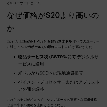
どのユーザーにとって。.
なぜ価格が$20より高いの
か
OpenAIはChatGPT Plusを
月額$20
米ドル
すべてのユーザー
に対して
シンガポールでの最終コスト
の方が高いからだ：
物品サービス税
(
GST
9%にて
デジタルサ
ービスに適用
米ドルからSGDへの現地通貨換算
ペイメントプロセッサーまたはアプリスト
アの課金調整
これらの要因が相まって、シンガポールの実質的な請求価格
は基本米ドル価格を上回ることになる。.