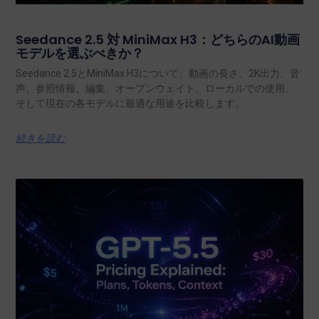
Seedance 2.5 対 MiniMax H3：どちらのAI動画
モデルを選ぶべきか？
Seedance 2.5とMiniMax H3について、動画の長さ、2K出力、音
声、参照情報、編集、オープンウェイト、ローカルでの使用、
そして現在の各モデルに最適な用途を比較します。.
続きを読む