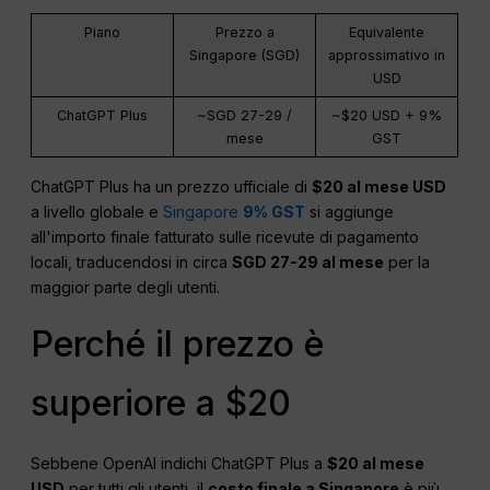
Piano
Prezzo a
Equivalente
Singapore (SGD)
approssimativo in
USD
ChatGPT Plus
~SGD 27-29 /
~$20 USD + 9%
mese
GST
ChatGPT Plus ha un prezzo ufficiale di
$20 al mese USD
a livello globale e
Singapore
9% GST
si aggiunge
all'importo finale fatturato sulle ricevute di pagamento
locali, traducendosi in circa
SGD 27-29 al mese
per la
maggior parte degli utenti.
Perché il prezzo è
superiore a $20
Sebbene OpenAI indichi ChatGPT Plus a
$20 al mese
USD
per tutti gli utenti, il
costo finale a Singapore
è più