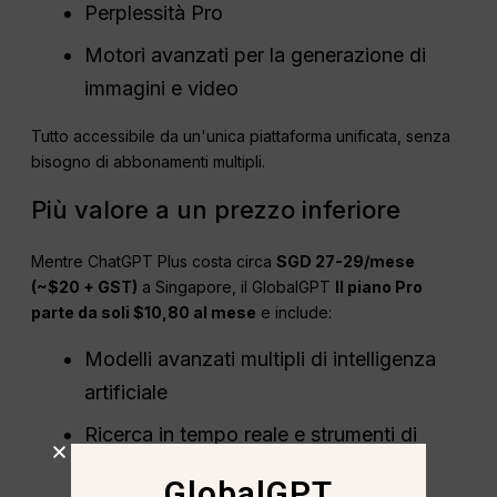
Perplessità Pro
Motori avanzati per la generazione di
immagini e video
Tutto accessibile da un'unica piattaforma unificata, senza
bisogno di abbonamenti multipli.
Più valore a un prezzo inferiore
Mentre ChatGPT Plus costa circa
SGD 27-29/mese
(~$20 + GST)
a Singapore, il GlobalGPT
Il piano Pro
parte da soli $10,80 al mese
e include:
Modelli avanzati multipli di intelligenza
artificiale
Ricerca in tempo reale e strumenti di
ragionamento avanzati
GlobalGPT