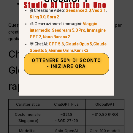
Studio AI Tutto In Uno
Funzionalità creative e di produttività
🎬 Creazione video:
Seedance 2.0
,
Veo 3.1
,
ampliate
Kling 3.0
,
Sora 2
🎨 Generazione di immagini:
Viaggio
Questo rende GlobalGPT un
scelta più conveniente
per
intermedio
,
Seedream 5.0 Pro
,
Immagine
creativi, professionisti e studenti che utilizzano
GPT 2
,
Nano Banana 2
quotidianamente l'intelligenza artificiale.
💬 Chat AI:
GPT-5.6
,
Claude Opus 5
,
Claude
Sonetto 5
,
Gemini Omni
,
Kimi K3
ChatGPT Plus vs
OTTENERE 50% DI SCONTO
- INIZIARE ORA
GlobalGPT (confronto
rapido)
Caratteristica
ChatGPT Plus
GlobalGPT
Costo mensile
~$21.8
~$10,80 (PRO)
(Singapore)
~SGD 27-29
Modelli di
Solo OpenAI
Oltre 100 modelli