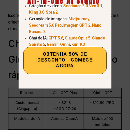
All-In-One AI Studio
produtividade
Criação de vídeos:
Seedance 2.0
,
Veo 3.1
,
Kling 3.0
,
Sora 2
Isso torna o GlobalGPT um
opção mais econômica
para
Geração de imagens:
Midjourney
,
criadores, profissionais e estudantes que dependem
Seedream 5.0 Pro
,
Imagem GPT 2
,
Nano
diariamente da IA.
Banana 2
Chat de IA:
GPT-5.6
,
Claude Opus 5
,
Claude
ChatGPT Plus vs
Soneto 5
,
Gemini Omni
,
Kimi K3
OBTENHA 50% DE
GlobalGPT (Comparação
DESCONTO - COMECE
AGORA
rápida)
Recurso
ChatGPT Plus
GlobalGPT
Custo mensal
~$21.8
~$10,80 (PRO)
(Cingapura)
~SGD 27-29
Modelos de IA
Apenas OpenAI
Mais de 100
modelos