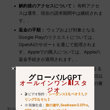
解約後のアクセスについて：
有料アクセ
スは通常、現在の請求期間中は継続されま
す。.
返金の手順：
ウェブおよび対象となる
Google Playのリクエストについては、
OpenAIのサポートを通じて処理されま
す。Appleでの購入については、Appleの
返金手続きが適用されます。.
誤って購入してしまった：
OpenAIによる
グローバルGPT
と、誤購入については、ユーザーが14日以
オールインワンAIスタ
内にサポートに連絡した場合、適格性の審
ジオ
査を経て、一般的に対象となるそうで
🎬 ビデオ制作：
シーダンス2.0
,
ベオ 3.1
,
ク
す。.
リング3.0
,
そら 2
🎨 画像生成：
旅の途中
,
Seedream 5.0 Pro
,
デバイスごとの手順については、こちらをご覧ください