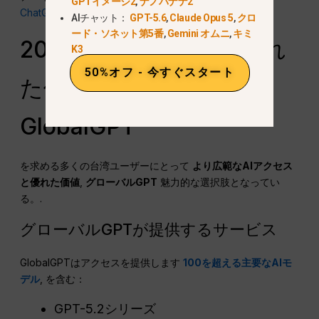
GPTイメージ2
,
ナノバナナ2
ChatGPT Plus 解約ガイド
. 公式のru NT$の仕様。.
AIチャット：
GPT-5.6
,
Claude Opus 5
,
クロ
ード・ソネット第5番
,
Gemini オムニ
,
キミ
2026年におけるより優れ
K3
50%オフ - 今すぐスタート
た価値の選択肢：
GlobalGPT
を求める多くの台湾ユーザーにとって
より広範なAIアクセス
と優れた価値
,
グローバルGPT
魅力的な選択肢となってい
る。.
グローバルGPTが提供するサービス
GlobalGPTはアクセスを提供します
100を超える主要なAIモ
デル
, を含む：
GPT-5.2シリーズ