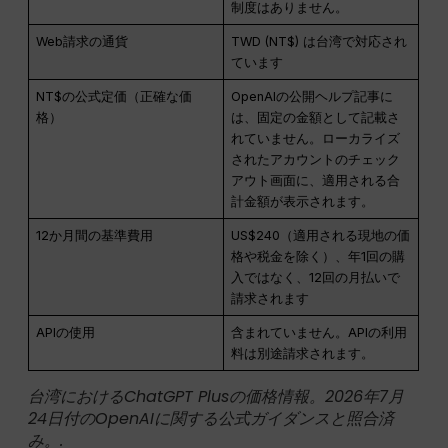
制度はありません。
Web請求の通貨
TWD (NT$) は台湾で対応され
ています
NT$の公式定価（正確な価
OpenAIの公開ヘルプ記事に
格）
は、固定の金額として記載さ
れていません。ローカライズ
されたアカウントのチェック
アウト画面に、適用される合
計金額が表示されます。
12か月間の基準費用
US$240（適用される現地の価
格や税金を除く）、年1回の購
入ではなく、12回の月払いで
請求されます
APIの使用
含まれていません。APIの利用
料は別途請求されます。
台湾におけるChatGPT Plusの価格情報。2026年7月
24日付のOpenAIに関する公式ガイダンスと照合済
み。.