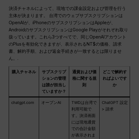
決済チャネルによって、現地での課金設定および管理を行う
主体が決まります。 台湾でのウェブサブスクリプションは
OpenAIが、iPhoneのサブスクリプションはAppleが、
AndroidのサブスクリプションはGoogle Playがそれぞれ取り
扱っています。これら3つすべてで、同じOpenAIアカウント
のPlusを有効化できますが、表示されるNT$の価格、請求
書、解約手順、および返金手続きが一致するとは限りませ
ん。.
購入チャネル
サブスクリプ
通貨および価
どこで解約す
ションの管理
格に関する規
ればよいです
は誰が担当し
則
か
ていますか？
chatgpt.com
オープンAI
TWDは台湾で
ChatGPT 設定
利用可能で
> 請求
す。決済画面
には現地通貨
での合計金額
が表示されま