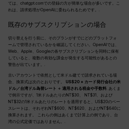
ては、chatgpt.comでの登録の方が簡単な場合が多いです。こ
れは、請求処理がOpenAIに委ねられるためです。.
既存のサブスクリプションの場合
切り替えを行う前に、そのプランがすでにどのプラットフォ
ームで管理されているかを確認してください。OpenAIでは、
Web、Apple、Googleの各サブスクリプションを同時に保有
していると、複数の有効な課金が発生する可能性があるとの
警告が出ています。.
古いアカウントで依然として米ドル建てで請求されている場
合、換算式は次のとおりです。
US$20 × カード発行会社の米
ドル／台湾ドル為替レート ＋ 適用される税金や手数料
. あくま
で例示ですが、1米ドルあたりのNT$30、 NT$31、および
NT$32の1米ドルあたりのレートを適用すると、US$20のベー
スレートは、それぞれNT$600、NT$620、およびNT$640に
換算されます。 これらの例はあくまで計算上の例であり、台
湾の公式定価ではありません。.