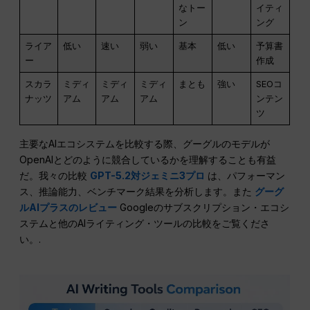
なトー
イティ
ン
ング
ライア
低い
速い
弱い
基本
低い
予算書
ー
作成
スカラ
ミディ
ミディ
ミディ
まとも
強い
SEOコ
ナッツ
アム
アム
アム
ンテン
ツ
主要なAIエコシステムを比較する際、グーグルのモデルが
OpenAIとどのように競合しているかを理解することも有益
だ。我々の比較
GPT-5.2対ジェミニ3プロ
は、パフォーマン
ス、推論能力、ベンチマーク結果を分析します。また
グーグ
ルAIプラスのレビュー
Googleのサブスクリプション・エコシ
ステムと他のAIライティング・ツールの比較をご覧くださ
い。.