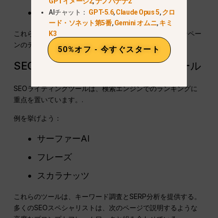
GPTイメージ2
,
ナノバナナ2
ライツソニック
AIチャット：
GPT-5.6
,
Claude Opus 5
,
クロ
ード・ソネット第5番
,
Gemini オムニ
,
キミ
これらのツールには、広告、商品ページ、Eメールキャンペー
K3
ンのテンプレートが含まれています。.
50%オフ - 今すぐスタート
SEOコンテンツ作成のためのAIツール
SEOライティングツールは、検索エンジンでのランキングに
重点を置いています。.
例を挙げよう：
サーファーAI
フレーズ
スカラナッツ
これらのツールは、キーワード調査とSERP分析を提供する。
多くのSEOスペシャリストは、次のページで説明するような