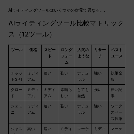
AIライティングツールはいくつかの次元で異なる。.
AIライティングツール比較マトリック
ス（12ツール）
ツール
価格
スピー
ロング
人間の
リサー
ベスト
ド
フォー
ような
チ
ユース
ム
チャッ
ミディ
速い
強い
ナチュ
強い
執筆全
トGPT
アム
ラル
般
クロー
ミディ
ミディ
素晴ら
とても
強い
長い記
ド
アム
アム
しい
自然
事
ジェミ
ミディ
速い
強い
ナチュ
強い
ワーク
ニ
アム
ラル
スペー
ス執筆
ジャス
高い
速い
ミディ
マーケ
ミディ
マーケ