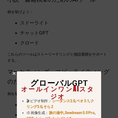
例を挙げよう：
スドーライト
チャットGPT
クロード
これらのツールはストーリーテリングと物語展開をサポート
する。.
マーケティング・コピーライティング
のためのAIツール
グローバルGPT
オールインワンAIスタ
ジオ
例を挙げよう：
🎬 ビデオ制作：
シーダンス2.0
,
ベオ 3.1
,
ク
ジャスパー
リング3.0
,
そら 2
🎨 画像生成：
旅の途中
,
Seedream 5.0 Pro
,
コピー・エーアイ