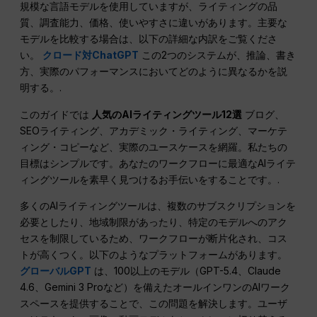
規模な言語モデルを使用していますが、ライティングの品
質、調査能力、価格、使いやすさに違いがあります。主要な
モデルを比較する場合は、以下の詳細な内訳をご覧くださ
い。
クロード対ChatGPT
この2つのシステムが、推論、書き
方、実際のパフォーマンスにおいてどのように異なるかを説
明する。.
このガイドでは
人気のAIライティングツール12選
ブログ、
SEOライティング、アカデミック・ライティング、マーケテ
ィング・コピーなど、実際のユースケースを網羅。私たちの
目標はシンプルです。あなたのワークフローに最適なAIライテ
ィングツールを素早く見つけるお手伝いをすることです。.
多くのAIライティングツールは、複数のサブスクリプションを
必要としたり、地域制限があったり、特定のモデルへのアク
セスを制限しているため、ワークフローが断片化され、コス
トが高くつく。以下のようなプラットフォームがあります。
グローバルGPT
は、100以上のモデル（GPT-5.4、Claude
4.6、Gemini 3 Proなど）を備えたオールインワンのAIワーク
スペースを提供することで、この問題を解決します。ユーザ