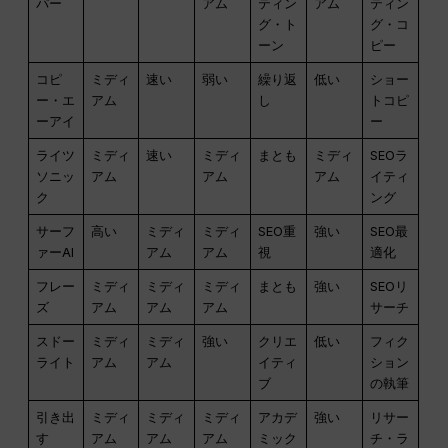
パー
アム
ティン
アム
ティン
グ・ト
グ・コ
ーン
ピー
コピ
ミディ
速い
弱い
繰り返
低い
ショー
ー・エ
アム
し
トコピ
ーアイ
ー
ライツ
ミディ
速い
ミディ
まとも
ミディ
SEOラ
ソニッ
アム
アム
アム
イティ
ク
ング
サーフ
高い
ミディ
ミディ
SEO重
強い
SEO最
ァーAI
アム
アム
視
適化
フレー
ミディ
ミディ
ミディ
まとも
強い
SEOリ
ズ
アム
アム
アム
サーチ
スドー
ミディ
ミディ
強い
クリエ
低い
フィク
ライト
アム
アム
イティ
ション
ブ
の執筆
引き出
ミディ
ミディ
ミディ
アカデ
強い
リサー
す
アム
アム
アム
ミック
チ・ラ