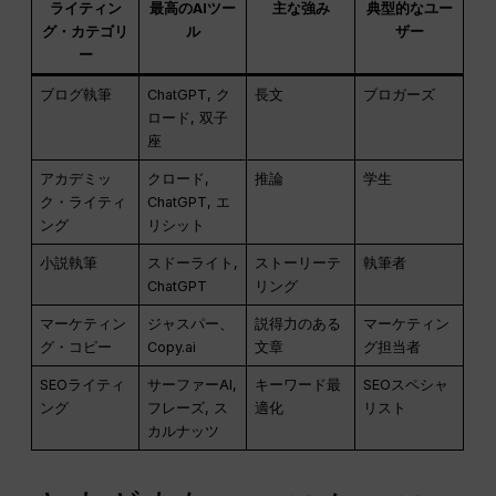
ライティン
最高のAIツー
主な強み
典型的なユー
グ・カテゴリ
ル
ザー
ー
ブログ執筆
ChatGPT, ク
長文
ブロガーズ
ロード, 双子
座
アカデミッ
クロード,
推論
学生
ク・ライティ
ChatGPT, エ
ング
リシット
小説執筆
スドーライト,
ストーリーテ
執筆者
ChatGPT
リング
マーケティン
ジャスパー、
説得力のある
マーケティン
グ・コピー
Copy.ai
文章
グ担当者
SEOライティ
サーファーAI,
キーワード最
SEOスペシャ
ング
フレーズ, ス
適化
リスト
カルナッツ