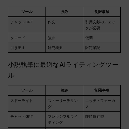
ツール
強み
制限事項
チャットGPT
作文
引用文献のチェッ
クが必要
クロード
強弁
低調
引き出す
研究概要
限定筆記
小説執筆に最適なAIライティングツー
ル
ツール
強み
制限事項
スドーライト
ストーリーテリン
ニッチ・フォーカ
グ
ス
チャットGPT
フレキシブルライ
即時依存型
ティング