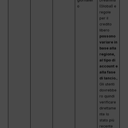
giornalier
Dreamina
o
(Global) e
regole
per il
credito
libero
possono
variare in
base alla
regione,
al tipo di
account e
alla fase
di lancio.
,
Gli utenti
dovrebbe
ro quindi
verificare
direttame
nte lo
stato più
recente