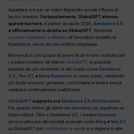
Aspettare ore per un video filigranato uccide il flusso di
lavoro creativo.
Fortunatamente, GlobalGPT elimina
queste barriere.
A partire da aprile 2026,
Seedance 2.0
è ufficialmente in diretta su GlobalGPT
, fornendo
accesso istantaneo e illimitato
all'innovativo modello di
ByteDance, senza alcuna verifica complessa.
Benvenuti in uno spazio di lavoro AI all-in-one costruito per
i creatori moderni. All'interno
GlobalGPT
, è possibile
passare da uno strumento di alto livello come
Seedance
2.0
,
Veo 3.1
, e
Nano Banana
in un unico posto, rendendo
più facile scrivere, generare, confrontare e iterare senza
cambiare continuamente piattaforma.
GlobalGPT
supporta ora
Seedance 2.0 direttamente
,
Per questo motivo gli utenti non dovranno più aspettare un
futuro rollout. Oltre a Seedance 2.0, i creatori possono
ancora utilizzare altri modelli avanzati come
Kling
e
Veo 3.1
su GlobalGPT per
confrontare le uscite
e scegliere lo stile