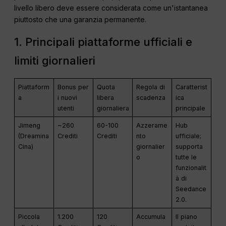
livello libero deve essere considerata come un'istantanea
piuttosto che una garanzia permanente.
1. Principali piattaforme ufficiali e
limiti giornalieri
Piattaform
Bonus per
Quota
Regola di
Caratterist
a
i nuovi
libera
scadenza
ica
utenti
giornaliera
principale
Jimeng
~260
60-100
Azzerame
Hub
(Dreamina
Crediti
Crediti
nto
ufficiale;
Cina)
giornalier
supporta
o
tutte le
funzionalit
à di
Seedance
2.0.
Piccola
1.200
120
Accumula
Il piano