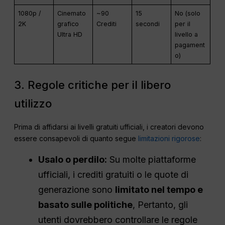
1080p /
Cinemato
~90
15
No (solo
2K
grafico
Crediti
secondi
per il
Ultra HD
livello a
pagament
o)
3. Regole critiche per il libero
utilizzo
Prima di affidarsi ai livelli gratuiti ufficiali, i creatori devono
essere consapevoli di quanto segue
limitazioni rigorose
:
Usalo o perdilo:
Su molte piattaforme
ufficiali, i crediti gratuiti o le quote di
generazione sono
limitato nel tempo e
basato sulle politiche
, Pertanto, gli
utenti dovrebbero controllare le regole