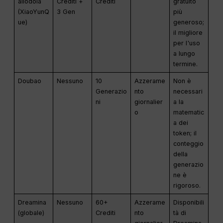
allodola
Crediti +
Crediti
gratuito
(XiaoYunQ
3 Gen
più
ue)
generoso;
il migliore
per l'uso
a lungo
termine.
Doubao
Nessuno
10
Azzerame
Non è
Generazio
nto
necessari
ni
giornalier
a la
o
matematic
a dei
token; il
conteggio
della
generazio
ne è
rigoroso.
Dreamina
Nessuno
60+
Azzerame
Disponibili
(globale)
Crediti
nto
tà di