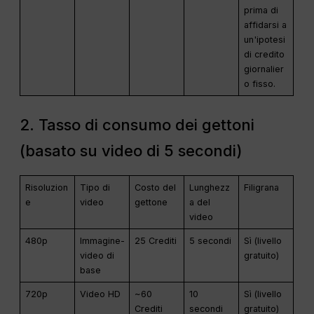
prima di
affidarsi a
un'ipotesi
di credito
giornalier
o fisso.
2. Tasso di consumo dei gettoni
(basato su video di 5 secondi)
Risoluzion
Tipo di
Costo del
Lunghezz
Filigrana
e
video
gettone
a del
video
480p
Immagine-
25 Crediti
5 secondi
Sì (livello
video di
gratuito)
base
720p
Video HD
~60
10
Sì (livello
Crediti
secondi
gratuito)