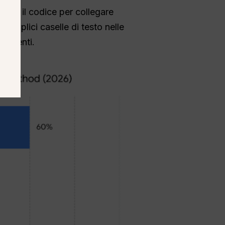
zzano il codice per collegare
e semplici caselle di testo nelle
rendenti.