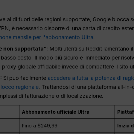
ive al di fuori delle regioni supportate, Google blocca
VPN, è necessario disporre di una carta di credito este
none mensile per l'abbonamento Ultra
.
e non supportata”:
Molti utenti su Reddit lamentano i
basso costo. Il modo più sicuro e immediato per risol
 proxy globale affidabile invece di combattere il sito uf
:
Si può facilmente
accedere a tutta la potenza di rag
locco regionale
. Trattandosi di una piattaforma all-in
mplessi di fatturazione o di localizzazione.
Abbonamento ufficiale Ultra
Piatta
Fino a $249,99
Inizia 