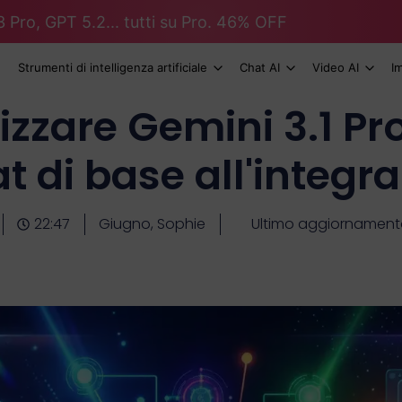
 Pro, GPT 5.2... tutti su Pro. 46% OFF
Strumenti di intelligenza artificiale
Chat AI
Video AI
I
izzare Gemini 3.1 Pro
t di base all'integr
22:47
Giugno, Sophie
Ultimo aggiornament