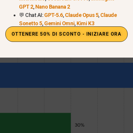
GPT 2
,
Nano Banana 2
il codice?
Niente affatto! Mentre gli sviluppatori utili
💬 Chat AI:
GPT-5.6
,
Claude Opus 5
,
Claude
alle loro applicazioni, gli utenti comuni possono utilizzar
Sonetto 5
,
Gemini Omni
,
Kimi K3
taforme web per ottenere immediatamente risultati sorp
OTTENERE 50% DI SCONTO - INIZIARE ORA