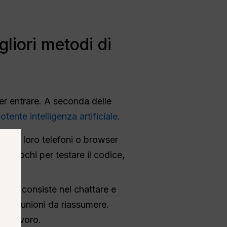
gliori metodi di
per entrare. A seconda delle
ente intelligenza artificiale
.
ni
sui loro telefoni o browser
rco giochi per testare il codice,
“Base” consiste nel chattare e
di riunioni da riassumere.
il lavoro.