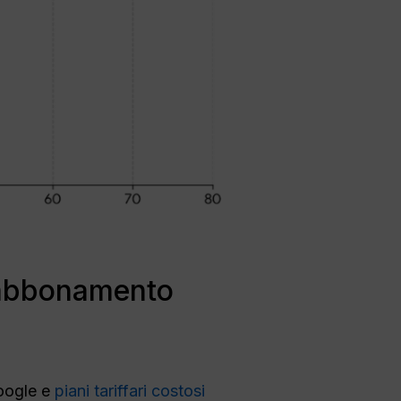
n abbonamento
Google e
piani tariffari costosi