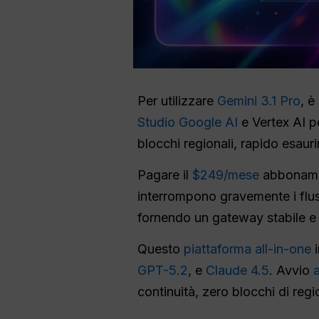
Per utilizzare
Gemini 3.1 Pro
, è
Studio Google AI
e Vertex AI pe
blocchi regionali, rapido esaur
Pagare il
$249/mese
abbonament
interrompono gravemente i fluss
fornendo un gateway stabile e s
Questo
piattaforma all-in-one
i
GPT-5.2
, e
Claude 4.5
. Avvio
a
continuità, zero blocchi di regi