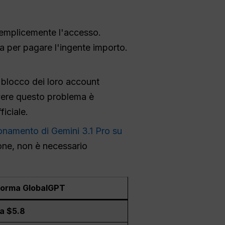
 semplicemente l'accesso.
ra per pagare l'ingente importo.
l blocco dei loro account
vere questo problema è
ficiale.
ionamento di Gemini 3.1 Pro su
-one, non è necessario
forma GlobalGPT
da $5.8