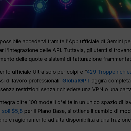
 possibile accedervi tramite l'App ufficiale di Gemini per
r l'integrazione delle API. Tuttavia, gli utenti si trova
imento delle quote e sistemi di fatturazione frammentat
o ufficiale Ultra solo per colpire “
429 Troppe richie
i di lavoro professionali.
GlobalGPT
aggira completa
enza restrizioni senza richiedere una VPN o una carta 
ntegra oltre 100 modelli d'élite in un unico spazio di la
 soli $5,8
per il Piano Base, si ottiene il cambio di mo
one e ragionamento ad alta disponibilità a una frazione 