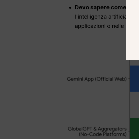
Devo sapere come si fa 
l'intelligenza artificiale 
applicazioni o nelle piat