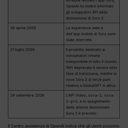
avrebbe lasciato l'app Sora;
OpenAI ha inoltre informato
gli sviluppatori API della
dismissione di Sora 2.
26 aprile 2026
Le esperienze web e
dell'app mobile di Sora sono
state interrotte.
21 luglio 2026
Il prodotto destinato ai
consumatori rimane
indisponibile in tutto il mondo;
l’API deprecata è ancora nella
fase di transizione, mentre la
voce Sora 2 di terze parti
relativa a GlobalGPT è attiva.
24 settembre 2026
L'API Video,
sora-2
,
sora-
2-pro
, e lo spegnimento
delle istanze denominate
Sora 2 è previsto.
Il Centro assistenza di OpenAI indica che gli utenti possono