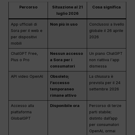
Percorso
Situazione al 21
Cosa significa
luglio 2026
App ufficiali di
Non più in uso
Conclusosi a livello
Sora per il web e
globale il 26 aprile
per dispositivi
2026
mobili
ChatGPT Free,
Nessun accesso
Un piano ChatGPT
Plus o Pro
a Sora per i
non riattiva l'app
consumatori
dismessa
API video OpenAI
Obsoleto;
La chiusura è
l'accesso
prevista per il 24
temporaneo
settembre 2026
rimane attivo
Accesso alla
Disponibile ora
Percorso di terze
piattaforma
parti stabile;
GlobalGPT
distinto dall’app
per consumatori
OpenAI, ormai