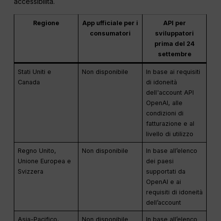
accessibilità.
Regione
App ufficiale per i
API per
consumatori
sviluppatori
prima del 24
settembre
Stati Uniti e
Non disponibile
In base ai requisiti
Canada
di idoneità
dell'account API
OpenAI, alle
condizioni di
fatturazione e al
livello di utilizzo
Regno Unito,
Non disponibile
In base all’elenco
Unione Europea e
dei paesi
Svizzera
supportati da
OpenAI e ai
requisiti di idoneità
dell’account
Asia-Pacifico,
Non disponibile
In base all’elenco