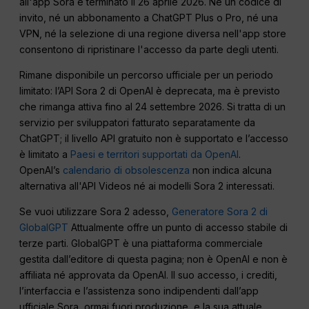
all'app Sora è terminato il 26 aprile 2026. Né un codice di
invito, né un abbonamento a ChatGPT Plus o Pro, né una
VPN, né la selezione di una regione diversa nell'app store
consentono di ripristinare l'accesso da parte degli utenti.
Rimane disponibile un percorso ufficiale per un periodo
limitato: l’API Sora 2 di OpenAI è deprecata, ma è previsto
che rimanga attiva fino al 24 settembre 2026. Si tratta di un
servizio per sviluppatori fatturato separatamente da
ChatGPT; il livello API gratuito non è supportato e l’accesso
è limitato a
Paesi e territori supportati da OpenAI
.
OpenAI’s
calendario di obsolescenza
non indica alcuna
alternativa all'API Videos né ai modelli Sora 2 interessati.
Se vuoi utilizzare Sora 2 adesso,
Generatore Sora 2 di
GlobalGPT
Attualmente offre un punto di accesso stabile di
terze parti. GlobalGPT è una piattaforma commerciale
gestita dall’editore di questa pagina; non è OpenAI e non è
affiliata né approvata da OpenAI. Il suo accesso, i crediti,
l’interfaccia e l’assistenza sono indipendenti dall’app
ufficiale Sora, ormai fuori produzione, e la sua attuale