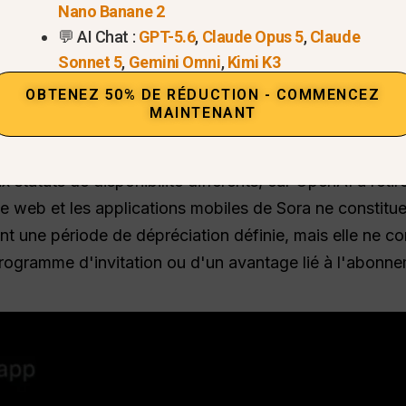
Nano Banane 2
Obsolète ; l'accès temporaire est
Sa fer
💬 AI Chat :
GPT-5.6
,
Claude Opus 5
,
Claude
maintenu
septem
Sonnet 5
,
Gemini Omni
,
Kimi K3
lGPT
Disponible dès maintenant
Une sol
OBTENEZ 50% DE RÉDUCTION - COMMENCEZ
l'appli
MAINTENANT
désorm
statuts de disponibilité différents, car OpenAI a retir
te web et les applications mobiles de Sora ne constit
 une période de dépréciation définie, mais elle ne co
 programme d'invitation ou d'un avantage lié à l'abon