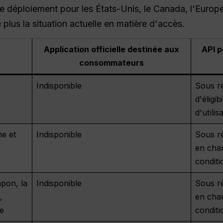
 déploiement pour les États-Unis, le Canada, l'Europe, 
e plus la situation actuelle en matière d'accès.
Application officielle destinée aux
API p
consommateurs
Indisponible
Sous r
d'éligi
d'utili
e et
Indisponible
Sous ré
en cha
conditi
pon, la
Indisponible
Sous ré
,
en cha
de
conditi