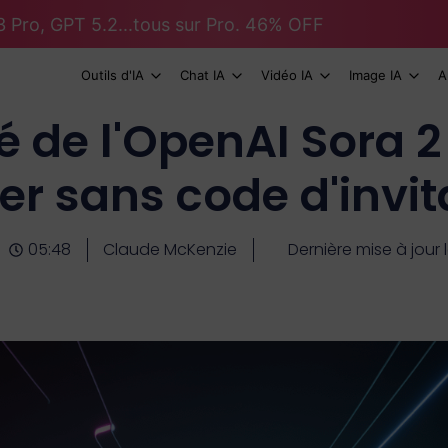
 Pro, GPT 5.2...tous sur Pro. 46% OFF
Outils d'IA
Chat IA
Vidéo IA
Image IA
A
té de l'OpenAI Sora
r sans code d'invit
05:48
Claude McKenzie
Dernière mise à jour le