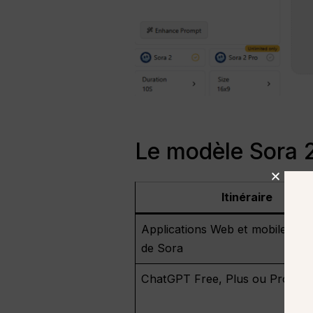
Le modèle Sora 2
Itinéraire
Applications Web et mobiles offi
de Sora
ChatGPT Free, Plus ou Pro