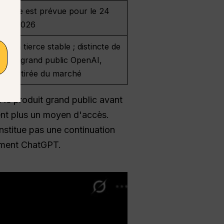
meture est prévue pour le 24
bre 2026
ution tierce stable ; distincte de
cation grand public OpenAI,
ais retirée du marché
é le produit grand public avant
uent plus un moyen d'accès.
nstitue pas une continuation
nement ChatGPT.