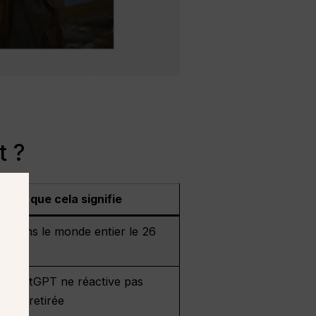
t ?
Ce que cela signifie
fin dans le monde entier le 26
026
n ChatGPT ne réactive pas
cation retirée