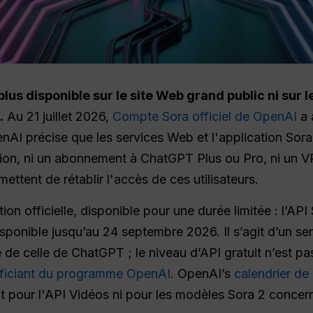
plus disponible sur le site Web grand public ni sur 
.
Au 21 juillet 2026,
Compte Sora officiel de OpenAI
a 
penAI précise que les services Web et l'application Sor
ation, ni un abonnement à ChatGPT Plus ou Pro, ni un VP
ettent de rétablir l'accès de ces utilisateurs.
tion officielle, disponible pour une durée limitée : l’A
isponible jusqu’au 24 septembre 2026. Il s’agit d’un s
e de celle de ChatGPT ; le niveau d’API gratuit n’est pa
néficiant du programme OpenAI
. OpenAI’s
calendrier de
 pour l'API Vidéos ni pour les modèles Sora 2 concer