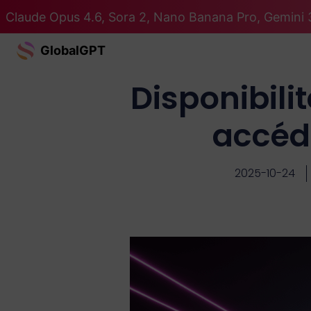
Claude Opus 4.6, Sora 2, Nano Banana Pro, Gemini 3
GlobalGPT
Disponibili
accéde
2025-10-24