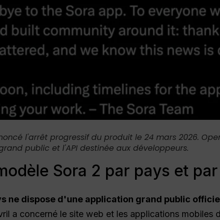
noncé l'arrêt progressif du produit le 24 mars 2026. Ope
n grand public et l'API destinée aux développeurs.
 modèle Sora 2 par pays et par
s ne dispose d'une application grand public officie
il a concerné le site web et les applications mobiles 