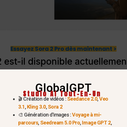
Essayez Sora 2 Pro dès maintenant >
 est-il disponible actuellemen
Situation au 21 juillet 2026
GlobalGPT
Studio AI Tout-En-Un
cielles
Abandonné
A pris 
🎬 Création de vidéos :
Seedance 2.0
,
Veo
avril 2
3.1
,
Kling 3.0
,
Sora 2
Pas d'accès à Sora pour les
Un pla
🎨 Génération d'images :
Voyage à mi-
particuliers
l'appli
parcours
,
Seedream 5.0 Pro
,
Image GPT 2
,