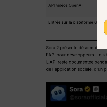
API vidéos OpenAI
Entrée sur la plateforme Globa
Sora 2 présente désormais deux 
l'API pour développeurs. Le si
L'API reste documentée pendant
de l'application sociale, d'un