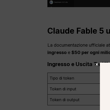
Claude Fable 5 u
La documentazione ufficiale a
ingresso
e
$50 per ogni mili
Ingresso
e
Uscita
Tariff
Tipo di token
Token di input
Token di output