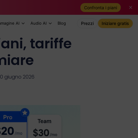
Confronta i piani
mmagine AI
Audio AI
Blog
Prezzi
Iniziare gratis
ani, tariffe
miare
10 giugno 2026