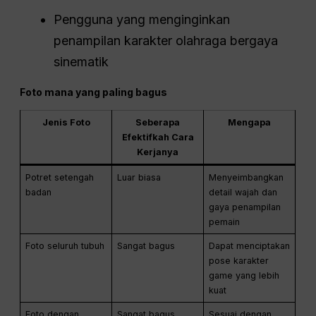
Pengguna yang menginginkan
penampilan karakter olahraga bergaya
sinematik
Foto mana yang paling bagus
Jenis Foto
Seberapa
Mengapa
Efektifkah Cara
Kerjanya
Potret setengah
Luar biasa
Menyeimbangkan
badan
detail wajah dan
gaya penampilan
pemain
Foto seluruh tubuh
Sangat bagus
Dapat menciptakan
pose karakter
game yang lebih
kuat
Foto dengan
Sangat bagus
Sesuai dengan