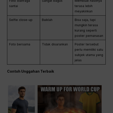
Foto olahraga
Sangat bagus
Membuat hasilnya
santai
terasa lebih
meyakinkan
Selfie close-up
Baiklah
Bisa saja, tapi
mungkin terasa
kurang seperti
poster pemanasan
Foto bersama
Tidak disarankan
Poster tersebut
perlu memiliki satu
subjek utama yang
jelas
Contoh Unggahan Terbaik