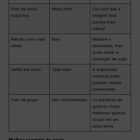
Foto de pose
Muito bom
Faz com que a
esportiva
imagem final
pareça mais
natural
Retrato com rosto
Bom
Mantém a
nítido
identidade, mas
pode limitar a
sensação de ação
Selfie em close
Tudo bem
A expressão
corporal pode
parecer menos
convincente
Foto de grupo
Não recomendado
Os pôsteres de
goleiros ficam
melhores quando
focam em um
único tema
Melhor exemplo de envio