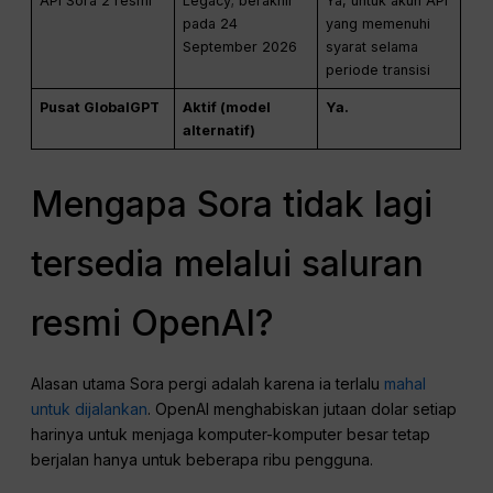
API Sora 2 resmi
Legacy; berakhir
Ya, untuk akun API
pada 24
yang memenuhi
September 2026
syarat selama
periode transisi
Pusat GlobalGPT
Aktif (model
Ya.
alternatif)
Mengapa Sora tidak lagi
tersedia melalui saluran
resmi OpenAI?
Alasan utama Sora pergi adalah karena ia terlalu
mahal
untuk dijalankan
. OpenAI menghabiskan jutaan dolar setiap
harinya untuk menjaga komputer-komputer besar tetap
berjalan hanya untuk beberapa ribu pengguna.